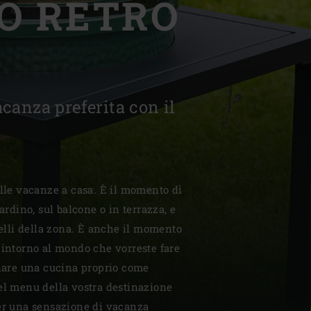
O RETRO
acanza preferita con il
| Schweiz (Français)
z
elle vacanze a casa. È il momento di
iardino, sul balcone o in terrazza, e
 belli della zona. È anche il momento
 intorno al mondo che vorreste fare
inare una cucina proprio come
el menu della vostra destinazione
Per una sensazione di vacanza