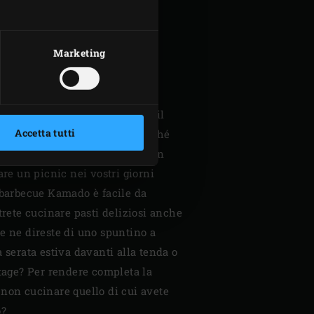
 CON VOI IL
EGG
Marketing
iaggio nel vostro paese e non
 di cucinare con l’EGG? Allora il
Accetta tutti
mpagno di viaggio ideale. Perché
peggio, che abbiate prenotato un
are un picnic nei vostri giorni
 barbecue Kamado è facile da
trete cucinare pasti deliziosi anche
e ne direste di uno spuntino a
 serata estiva davanti alla tenda o
ttage? Per rendere completa la
non cucinare quello di cui avete
o?