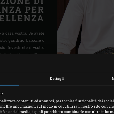
ZIONE DI
ANZA PER
ELLENZA
o a casa vostra. Se avete
ostro giardino, balcone o
to. Investirete il vostro
i di divertimento. Forse
(
outdoor kitchen
) per il
nta a l vostro Big Green
ibilità di fare alcune di
Dettagli
I
lungo nella vostra lista.
kie
nalizzare contenuti ed annunci, per fornire funzionalità dei social
inoltre informazioni sul modo in cui utilizza il nostro sito con i 
icità e social media, i quali potrebbero combinarle con altre inform