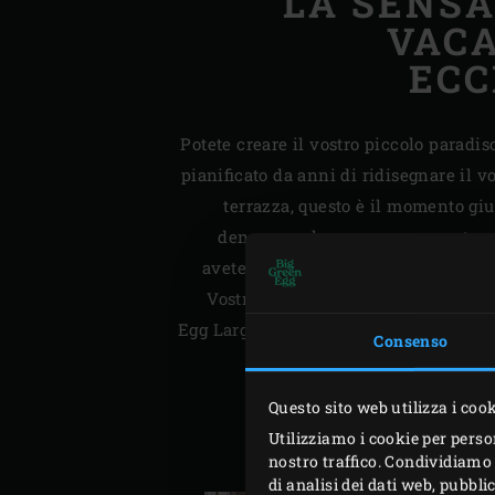
LA SENSA
VAC
ECC
Potete creare il vostro piccolo paradis
pianificato da anni di ridisegnare il v
terrazza, questo è il momento gius
denaro per le vacanze per portarv
avete sognato una cucina all’aperto 
Vostro EGG, o un
MiniMax
in aggiu
Egg Large. Stare a casa offre molte poss
Consenso
quelle cose che sono state a 
Questo sito web utilizza i coo
Utilizziamo i cookie per perso
nostro traffico. Condividiamo 
di analisi dei dati web, pubbl