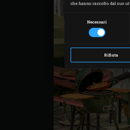
che hanno raccolto dal suo util
Selezione
del
Necessari
consenso
Rifiuta