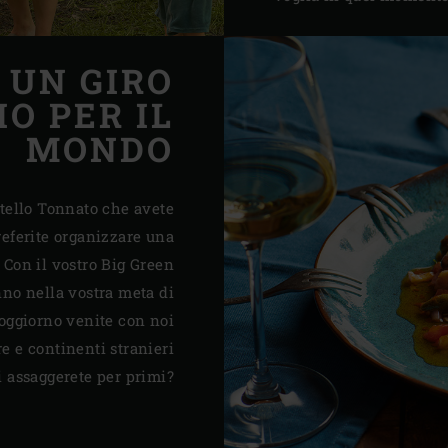
 UN GIRO
O PER IL
MONDO
itello Tonnato che avete
preferite organizzare una
? Con il vostro Big Green
no nella vostra meta di
soggiorno venite con noi
re e continenti stranieri
i assaggerete per primi?