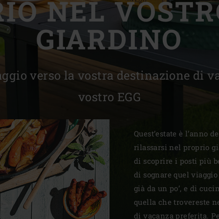
RIO NEL VOSTR
Slovenia | Slovenija
GIARDINO
Spain | España
Sweden | Sverige
aggio verso la vostra destinazione di v
Switzerland (French) 
vostro EGG
Switzerland | Schwei
Turkey | Türkiye
Quest’estate è l’anno d
rilassarsi nel proprio g
di scoprire i posti più
di sognare quel viaggio
già da un po’, e di cuc
quella che trovereste n
di vacanza preferita. 