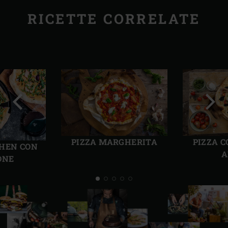
RICETTE CORRELATE
Precedente
Succ
PIZZA MARGHERITA
PIZZA 
HEN CON
A
ONE