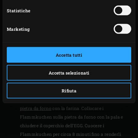
PREPARATION
Statistiche
Dividere l’impasto in 6 pezzi della stessa misura e
Marketing
arrotolare ciascun pezzo di pasta in una pallina.
Spolverare leggermente il piano di lavoro con la
farina e stendere uno degli impasti il ​​più sottile
Accetta tutti
possibile.
Per la copertura, spennellare la base con un sesto
Accetta selezionati
della miscela di crème fraîche, lasciando un bordo
di circa 2 cm. Completare con un sesto del salmone,
Rifiuta
le cipolle e le cipolline.
Spolverare leggermente
la pala in alluminio
e la
pietra da forno
con la farina. Collocare i
Flammkuchen sulla pietra da forno con la pala e
chiudere il coperchio dell’EGG. Cuocere i
Flammkuchen per circa 8 minuti fino a renderli