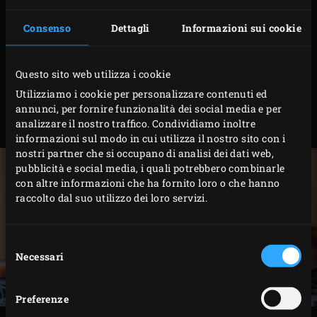
Nel frattempo, accendere il
carbone
nel Big Green
Egg e riscaldarlo con il
convEGGtor
, la griglia e la
Consenso
Dettagli
Informazioni sui cookie
Baking Stove
a 250°C. Per la guarnizione, tagliare il
filetto di salmone a fettine sottili. Sbucciare le
Questo sito web utilizza i cookie
cipolle rosse, tagliarle a quarti e poi a listarelle.
Utilizziamo i cookie per personalizzare contenuti ed
Tagliare le cipolline a rondelle sottili e mescolare la
annunci, per fornire funzionalità dei social media e per
analizzare il nostro traffico. Condividiamo inoltre
crème fraîche con la pasta di curry.
informazioni sul modo in cui utilizza il nostro sito con i
nostri partner che si occupano di analisi dei dati web,
pubblicità e social media, i quali potrebbero combinarle
con altre informazioni che ha fornito loro o che hanno
raccolto dal suo utilizzo dei loro servizi.
Selezione
Necessari
del
consenso
Preferenze