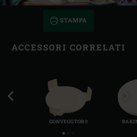
STAMPA
ACCESSORI CORRELATI
Precedente
Succ
CONVEGGTOR®
BAKI