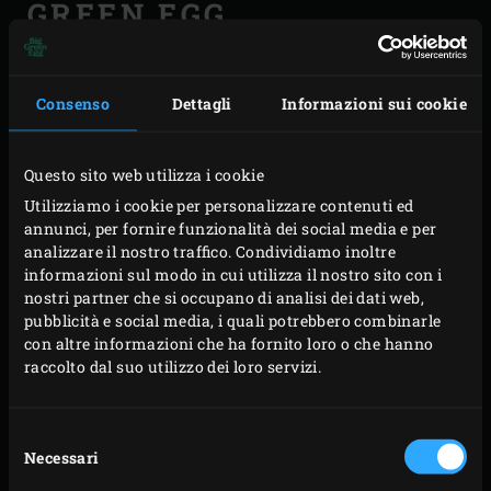
GREEN EGG
Nel corso del tempo, Ed Fisher ha continuato a
perfezionare il kamado, trasformandolo in qualcosa di
Consenso
Dettagli
Informazioni sui cookie
unico. Il caratteristico colore verde ha reso ogni modello
immediatamente riconoscibile, dando vita al Big Green
Questo sito web utilizza i cookie
Egg. La ricerca dell’eccellenza lo ha portato anche a
Utilizziamo i cookie per personalizzare contenuti ed
selezionare
le migliori ceramiche
al mondo. Ancora oggi,
annunci, per fornire funzionalità dei social media e per
analizzare il nostro traffico. Condividiamo inoltre
Big Green Egg è l’unico marchio di kamado i cui
informazioni sul modo in cui utilizza il nostro sito con i
componenti in ceramica vengono realizzati in uno
nostri partner che si occupano di analisi dei dati web,
stabilimento altamente tecnologico in Messico, e ogni
pubblicità e social media, i quali potrebbero combinarle
con altre informazioni che ha fornito loro o che hanno
modello è rifinito con una resistente smaltatura in
raccolto dal suo utilizzo dei loro servizi.
porcellana.
Selezione
Necessari
del
consenso