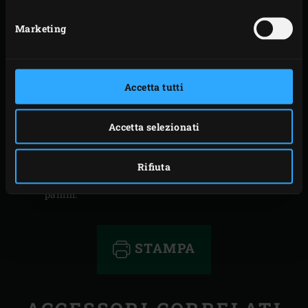
Cospargere i peperoni, la melanzana e la zucchina
di cumino macinato.
Marketing
Mettere le verdure sulla griglia e abbassare il
coperchio dell’EGG. Grigliarle per ±3 minuti per lato,
poi trasferirle su un piatto
Accetta tutti
e condirle con sale e pepe a piacere. Tagliare i panini
a metà e spalmare uno spesso strato di hummus
Accetta selezionati
sulla metà inferiore. Aggiungere prima le zucchine,
le melanzane e i peperoni grigliati, poi i funghi
Rifiuta
champignon. Da ultimo, distribuire la rucola sui
panini.
STAMPA