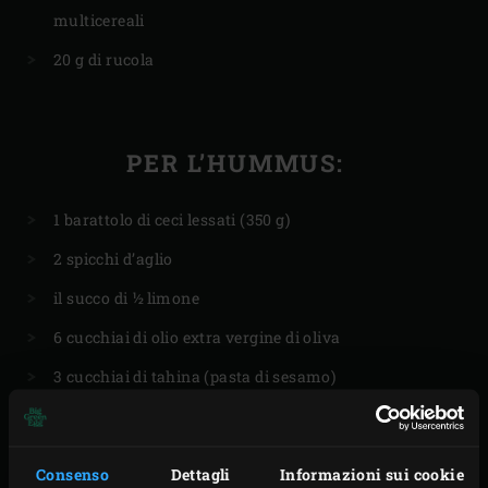
multicereali
20 g di rucola
PER L’HUMMUS:
1 barattolo di ceci lessati (350 g)
2 spicchi d’aglio
il succo di ½ limone
6 cucchiai di olio extra vergine di oliva
3 cucchiai di tahina (pasta di sesamo)
2 cucchiaini di cumino macinato
1 cucchiaino di paprika
Consenso
Dettagli
Informazioni sui cookie