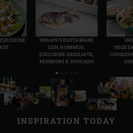
Precedente
Succ
 ZUCCHINE
WRAPS VEGETARIANI
IN
IATE
CON HUMMUS,
VEGETA
ZUCCHINE GRIGLIATE,
COUSCOU
PEPERONI E AVOCADO
GR
INSPIRATION TODAY