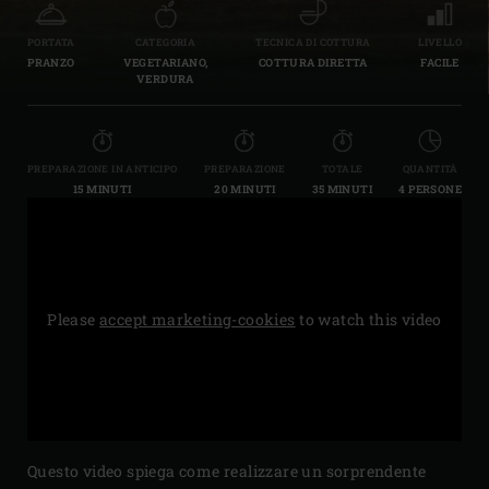
PORTATA
CATEGORIA
TECNICA DI COTTURA
LIVELLO
PRANZO
VEGETARIANO,
COTTURA DIRETTA
FACILE
VERDURA
PREPARAZIONE IN ANTICIPO
PREPARAZIONE
TOTALE
QUANTITÀ
15 MINUTI
20 MINUTI
35 MINUTI
4 PERSONE
Please
accept marketing-cookies
to watch this video
Questo video spiega come realizzare un sorprendente