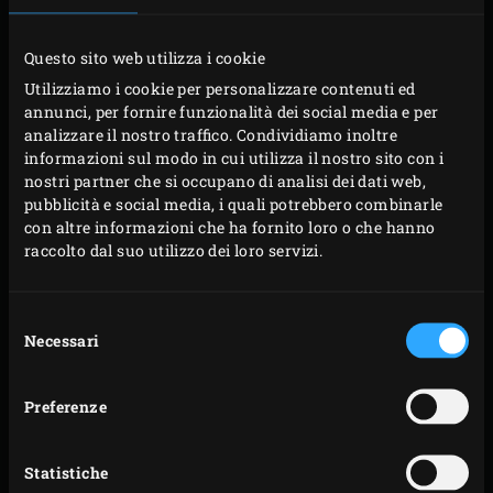
sale marino
Questo sito web utilizza i cookie
Utilizziamo i cookie per personalizzare contenuti ed
annunci, per fornire funzionalità dei social media e per
PREPARAZIONE
analizzare il nostro traffico. Condividiamo inoltre
informazioni sul modo in cui utilizza il nostro sito con i
nostri partner che si occupano di analisi dei dati web,
Accendere la carbonella nel Big Green Egg e portarla
pubblicità e social media, i quali potrebbero combinarle
a 220 °C con la
Cast Iron Grid
inserita.
con altre informazioni che ha fornito loro o che hanno
Intanto, scolare i ceci per l’hummus. Pelare l’aglio e
raccolto dal suo utilizzo dei loro servizi.
tritare gli spicchi. Frullare i ceci, l’aglio, gli altri
ingredienti per l’hummus e peperoncino a piacere
Selezione
Necessari
del
fino a ottenere un composto liscio e omogeneo.
consenso
Tagliare i funghi champignon. Rimuovere i gambi, i
semi e i filamenti bianchi dai peperoni e tagliare la
Preferenze
polpa a quarti nel senso della lunghezza. Tagliare la
melanzana e la zucchina in quattro fette regolari.
Statistiche