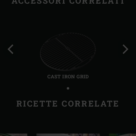
ACCESSORI CORRELATI
Precedente
Succ
CAST IRON GRID
RICETTE CORRELATE