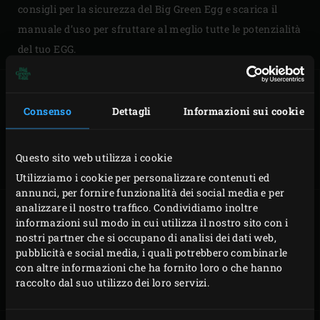
consigli per la sicurezza del Big Green Egg e scarica il
manuale d’uso per sfruttare al meglio tutte le potenzialità
del tuo EGG.
Consenso
Dettagli
Informazioni sui cookie
MONTAGGIO DEL
MONTAGGIO DEL
MODELLO MINI
MODELLO
MINIMAX
Questo sito web utilizza i cookie
Utilizziamo i cookie per personalizzare contenuti ed
annunci, per fornire funzionalità dei social media e per
analizzare il nostro traffico. Condividiamo inoltre
informazioni sul modo in cui utilizza il nostro sito con i
nostri partner che si occupano di analisi dei dati web,
MONTAGGIO DEL
MONTAGGIO DEL
pubblicità e social media, i quali potrebbero combinarle
MODELLO SMALL
MODELLO
con altre informazioni che ha fornito loro o che hanno
MEDIUM
raccolto dal suo utilizzo dei loro servizi.