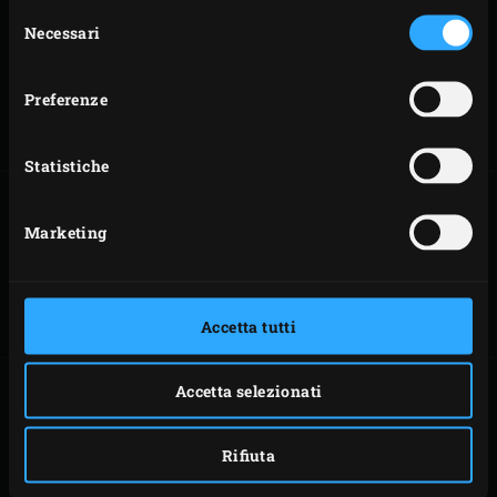
Selezione
Necessari
del
consenso
MONTAGGIO DEL
MONTAGGIO DEL
MODELLO LARGE
MODELLO XLARGE
Preferenze
Statistiche
Marketing
MONTAGGIO DEL
MANUALI
MODELLO 2XL
Accetta tutti
Big Green Egg ha fatto il possibile per garantire la
Accetta selezionati
sicurezza dell’apparecchio durante l’utilizzo. È tuttavia
responsabilità dell’utente garantire la sicurezza delle
Rifiuta
persone e dell’ambiente circostante. Presta sempre la