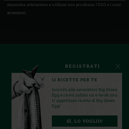
massima attenzione e utilizza con prudenza l’EGG e i suoi
accessori.
REGISTRATI
11 RICETTE PER TE
Iscriviti alla newsletter Big Green
Egg e ricevi subito un e-book con
11 appetitose ricette di Big Green
Egg!
FACEBOOK
INSTAGRAM
YOUTUBE
SÌ, LO VOGLIO!