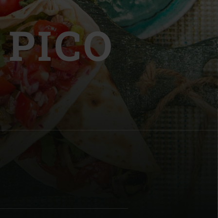
 PICO
O
| Schweiz (Français)
z