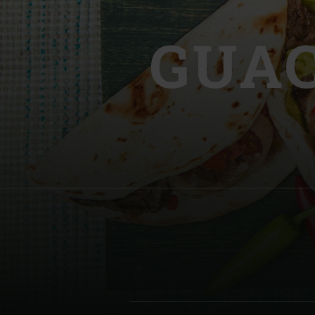
Denmark | Danmark
GUAC
Estonia | Eesti
Finland | Suomi
France | France
Germany | Deutschland
Greece | Ελλάδα
Hungary | Magyarország