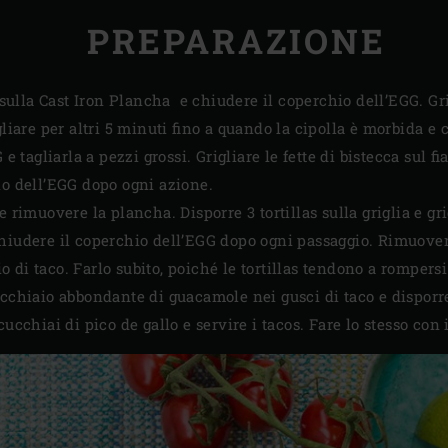
PREPARAZIONE
 sulla Cast Iron Plancha e chiudere il coperchio dell’EGG. Grig
gliare per altri 5 minuti fino a quando la cipolla è morbida e 
 e tagliarla a pezzi grossi. Grigliare le fette di bistecca sul
io dell’EGG dopo ogni azione.
e rimuovere la plancha. Disporre 3 tortillas sulla griglia e g
hiudere il coperchio dell’EGG dopo ogni passaggio. Rimuovere 
 di taco. Farlo subito, poiché le tortillas tendono a rompersi
ucchiaio abbondante di guacamole nei gusci di taco e disporre
cucchiai di pico de gallo e servire i tacos. Fare lo stesso con 