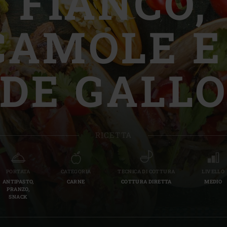
FIANCO,
Slovenia | Slovenija
AMOLE E
Spain | España
Sweden | Sverige
DE GALL
Switzerland (French) 
Switzerland | Schwei
Turkey | Türkiye
RICETTA
PORTATA
CATEGORIA
TECNICA DI COTTURA
LIVELLO
ANTIPASTO,
CARNE
COTTURA DIRETTA
MEDIO
PRANZO,
SNACK