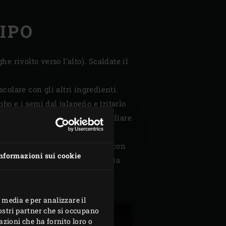
IPO
ghe rivolto verso l’alto). Scaldate il
olare con gli altri ingredienti.
bo e i semi dal jalapeño e tritarlo
andolo e tritarle finemente. Tagliare
ggiungere sale e pepe a piacere.
ere le fette su entrambi i lati con
nformazioni sui cookie
ro la fibra. Cospargere una piccola
 ungere con il resto dell’olio
 media e per analizzare il
nostri partner che si occupano
azioni che ha fornito loro o