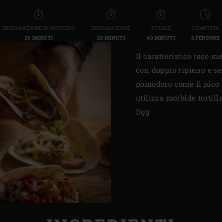
PREPARAZIONE IN ANTICIPO
PREPARAZIONE
TOTALE
QUANTITÀ
20 MINUTI
20 MINUTI
40 MINUTI
6 PERSONE
Il caratteristico taco m
con doppio ripieno e se
pomodoro come il pico d
utilizza morbide tortill
Egg