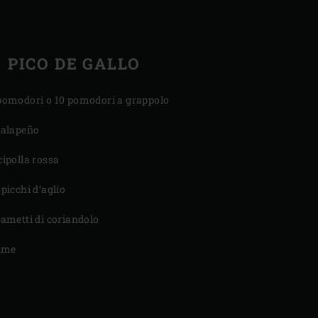
PICO DE GALLO
pomodori o 10 pomodori a grappolo
jalapeño
cipolla rossa
spicchi d’aglio
rametti di coriandolo
lime