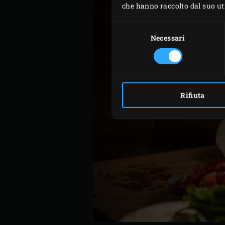
che hanno raccolto dal suo util
Selezione
del
Necessari
consenso
Rifiuta