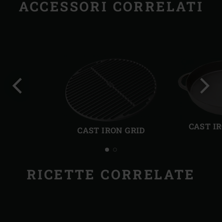
ACCESSORI CORRELATI
Precedente
Succ
CAST I
CAST IRON GRID
RICETTE CORRELATE