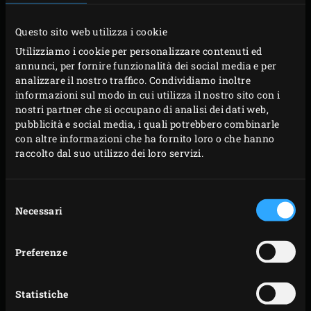
temperatura a 220°C, con
la griglia
in ghisa e la
padella
in acciaio.
Questo sito web utilizza i cookie
Nel frattempo tagliate i broccoli in piccoli pezzi. In
Utilizziamo i cookie per personalizzare contenuti ed
annunci, per fornire funzionalità dei social media e per
una pentola di acqua leggermente salata,
analizzare il nostro traffico. Condividiamo inoltre
aggiungete i broccoli e fate bollire per ca. 4 minuti.
informazioni sul modo in cui utilizza il nostro sito con i
Scolate e risciacquate il broccolo sotto acqua
nostri partner che si occupano di analisi dei dati web,
pubblicità e social media, i quali potrebbero combinarle
fredda. Lasciatela scorrere bene. Tagliate la
con altre informazioni che ha fornito loro o che hanno
zucchina in piccoli cubi e i cipollotti in anelli sottili.
raccolto dal suo utilizzo dei loro servizi.
Tagliate in due l’avocado, rimuovere il nocciolo e
tegliate la polpa in piccoli cubi. Sbattete le foglie del
Selezione
basilico e tritatele finemente. Mescolate il
Necessari
del
formaggio grattuggiato con le verdure, l’avocado e
consenso
il basilico.
Preferenze
Spalmate il formaggio di capra su un lato di ogni
tortilla. Distribuite uno strato della miscela di
Statistiche
verdure su tre tortilla e posizionare le altre sfoglie,