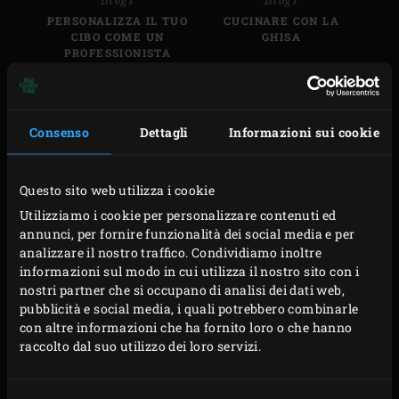
Blogs
Blogs
PERSONALIZZA IL TUO
CUCINARE CON LA
CIBO COME UN
GHISA
PROFESSIONISTA
Consenso
Dettagli
Informazioni sui cookie
Questo sito web utilizza i cookie
Blogs
Blogs
Utilizziamo i cookie per personalizzare contenuti ed
IN EVIDENZA : BIG
50 ANNI DI BIG GREEN
GREEN EGG MINIMAX
EGG
annunci, per fornire funzionalità dei social media e per
analizzare il nostro traffico. Condividiamo inoltre
informazioni sul modo in cui utilizza il nostro sito con i
nostri partner che si occupano di analisi dei dati web,
pubblicità e social media, i quali potrebbero combinarle
con altre informazioni che ha fornito loro o che hanno
raccolto dal suo utilizzo dei loro servizi.
Blogs
Blogs
LEGNO PER
LA PIZZA PERFETTA