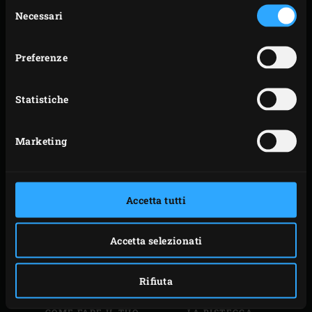
Selezione
AFFUMICATURA, COSA
NEL BIG GREEN EGG
Necessari
del
USARE E QUANDO
consenso
Preferenze
Statistiche
Blogs
Blogs
Marketing
UN INVERNO BBQ?
IL POTERE DELL’EGG
FACILE COME UNA
CON SARAH PUOZZO
TORTA NEL BIG GREEN
EGG!
Accetta tutti
Accetta selezionati
Rifiuta
Blogs
Blogs