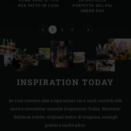
COME FARE IL TUO
LA BISTECCA
RUB FATTO IN CASA
PERFETTA NEL BIG
GREEN EGG
PREVIOUS
PAGE
PAGE
PAGE
NEXT
1
2
3
...
INSPIRATION TODAY
Se vuoi ricevere idee e ispirazioni via e-mail, iscriviti alla
nostra newsletter mensile Inspiration Today. Riceverai
deliziose ricette, originali menu di stagione, consigli
pratici e molto altro.