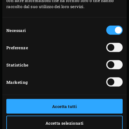
con altre informazioni che ha fornito loro o che hanno
raccolto dal suo utilizzo dei loro servizi.
SESSO
*
Selezione
Necessari
del
INDIRIZZO E-MAIL
*
consenso
NAZIONE
*
Preferenze
Statistiche
LINGUA
*
Marketing
SÌ, VOGLIO RICEVERE SPUNTI QUOTIDIANI VIA MAIL.
REGISTRAMI PER RICEVERE LA NEWSLETTER
Accetta tutti
INSPIRATION TODAY COSÌ CHE POSSA CONSULTARE
LE MIGLIORI RICETTE, I MENÙ DI STAGIONE E
Accetta selezionati
PRATICI CONSIGLI, TUTTI NELLA MIA CASELLA DI