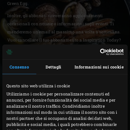
Green Egg.
Inoltre, gli abbonati riceveranno aggiornamenti
occasionali con notizie o informazioni sugli eventi. Ti
manderemo un’email al massimo una volta a settimana.
Vuoi cancellare il tuo abbonamento a Inspiration Today?
Non preoccuparti, è molto facile disdire l’abbonamento.
* Campi obbligatori
Consenso
Dettagli
Informazioni sui cookie
REGISTRATI
REGISTRATI
Questo sito web utilizza i cookie
Utilizziamo i cookie per personalizzare contenuti ed
NOME
annunci, per fornire funzionalità dei social media e per
analizzare il nostro traffico. Condividiamo inoltre
informazioni sul modo in cui utilizza il nostro sito con i
nostri partner che si occupano di analisi dei dati web,
COGNOME
pubblicità e social media, i quali potrebbero combinarle