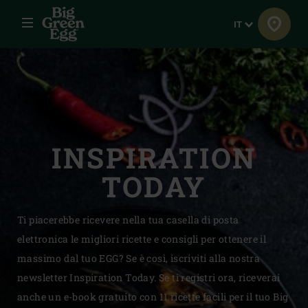
Menu
Lingua
IT
INSPIRATION
TODAY
Ti piacerebbe ricevere nella tua casella di posta
elettronica le migliori ricette e consigli per ottenere il
massimo dal tuo EGG? Se è così, iscriviti alla nostra
newsletter Inspiration Today. Se ti registri ora, riceverai
anche un e-book gratuito con 11 ricette facili per il tuo Big