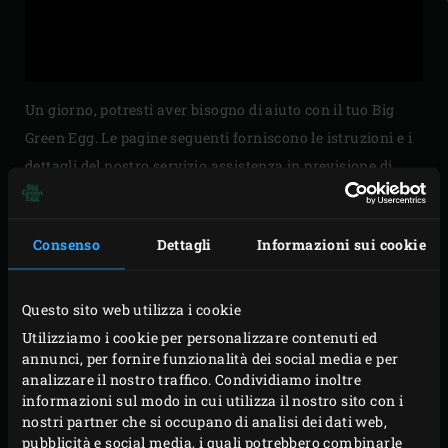
Un giorno, potresti aver bisogno di aiuto con il tuo Big
Green Egg. Le pagine seguenti forniscono le istruzioni e i
dettagli del nostro servizio assistenza in previsione di
quel giorno. Continua a leggere e ti insegneremo come
montare, utilizzare, pulire e provvedere alla
Consenso
Dettagli
Informazioni sui cookie
manutenzione del tuo EGG! Il video Guida rapida fornisce
un breve riassunto di tutto, mentre le pagine seguenti si
concentrano in modo dettagliato sui singoli argomenti.
Questo sito web utilizza i cookie
Registra
il tuo EGG per usufruire dei vantaggi del nostro
Utilizziamo i cookie per personalizzare contenuti ed
annunci, per fornire funzionalità dei social media e per
servizio assistenza e della nostra garanzia.
analizzare il nostro traffico. Condividiamo inoltre
informazioni sul modo in cui utilizza il nostro sito con i
nostri partner che si occupano di analisi dei dati web,
pubblicità e social media, i quali potrebbero combinarle