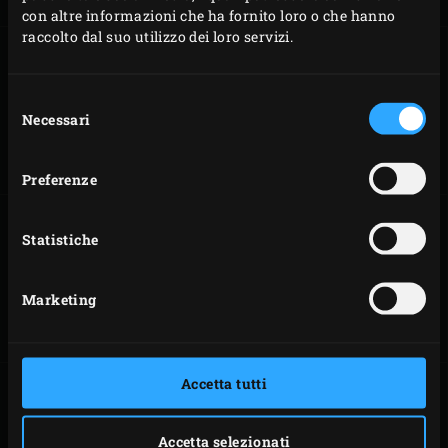
con altre informazioni che ha fornito loro o che hanno
raccolto dal suo utilizzo dei loro servizi.
Selezione
REGISTRA IL TUO
MONTAGGIO
Necessari
del
EGG
DELL’EGG
consenso
Preferenze
Statistiche
COME USARE
PULIZIA DELL’EGG
L’EGG
Marketing
Accetta tutti
Accetta selezionati
MANUTENZIONE
MANUALI