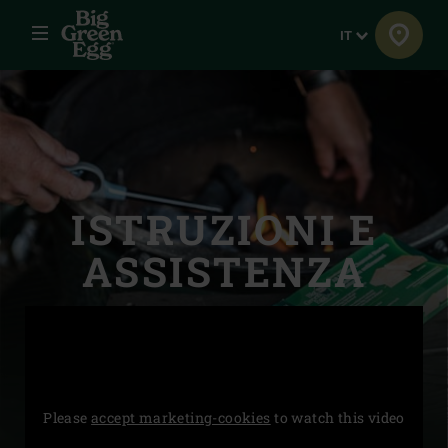
Menu
Lingua
IT
ISTRUZIONI E
ASSISTENZA
Please
accept marketing-cookies
to watch this video