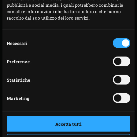
pubblicità e social media, i quali potrebbero combinarle
con altre informazioni che ha fornito loro o che hanno
raccolto dal suo utilizzo dei loro servizi.
Selezione
Necessari
del
consenso
CONVEGGTOR®
BAKING STONE
Preferenze
Statistiche
Marketing
5-PIECE EGGSPANDER
1-PIECE CONVEGGTOR
KIT
BASKET
Accetta tutti