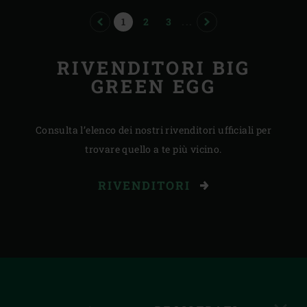
PREVIOUS
PAGE
PAGE
PAGE
NEXT
1
2
3
...
RIVENDITORI BIG
GREEN EGG
Consulta l’elenco dei nostri rivenditori ufficiali per
trovare quello a te più vicino.
RIVENDITORI