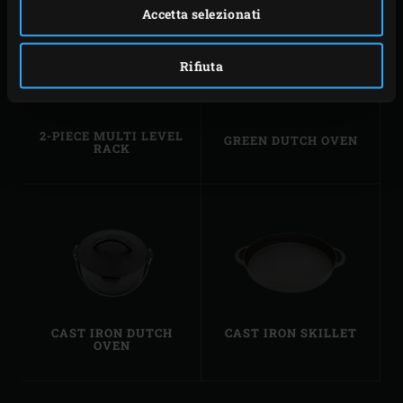
Accetta selezionati
Rifiuta
2-PIECE MULTI LEVEL
GREEN DUTCH OVEN
RACK
CAST IRON DUTCH
CAST IRON SKILLET
OVEN