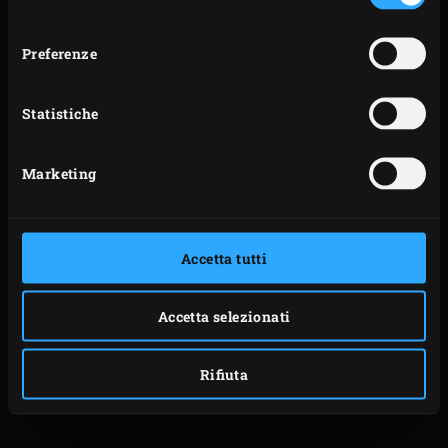
e mescolare, assicurandosi che il tutto sia
consenso
perfettamente amalgamato, quindi procedere con il
Preferenze
resto della meringa. Travasare la pastella per i
macaron in una sac à poche con
Statistiche
beccuccio piuttosto ampio.
Ricavare alcuni ritagli di carta da forno di
Marketing
dimensioni leggermente inferiori rispetto a quelle
della
Baking Stone
. Rivestire la Flat Baking Stone
con il primo ritaglio e, utilizzando la sac à poche,
Accetta tutti
formare dei dischetti di circa 3 cm di
diametro (assicurarsi di lasciare spazio sufficiente
Accetta selezionati
tra l’uno e l’altro, poiché il composto tende a
espandersi). Lasciar riposare per 30 minuti, in
Rifiuta
modo che sulla superficie dei macaron si formi una
crosticina sottile.