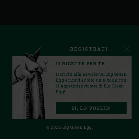
REGISTRATI
11 RICETTE PER TE
Iscriviti alla newsletter Big Green
Egg e ricevi subito un e-book con
11 appetitose ricette di Big Green
Egg!
FACEBOOK
INSTAGRAM
YOUTUBE
SÌ, LO VOGLIO!
PRIVACY STATEMENT
© 2026 Big Green Egg.