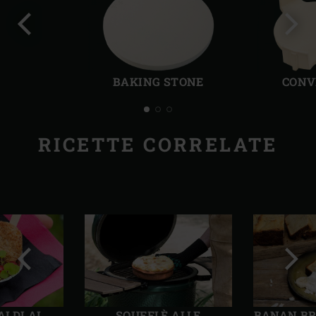
Precedente
Succ
BAKING STONE
CONV
RICETTE CORRELATE
Precedente
Succ
ALDI AL
SOUFFLÈ ALLE
BANAN BR