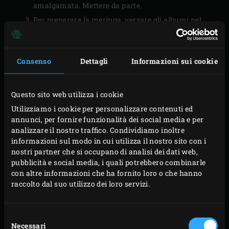
amalgamata. Mettere da parte.
Per preparare la meringa, versare gli albumi nel
recipiente di un robot da cucina. In un pentolino,
unire lo zucchero e 35 grammi d’acqua,
Consenso
Dettagli
Informazioni sui cookie
quindi scaldare a fiamma moderata fino a
raggiungere una temperatura di 118 °C (verificare
con un termometro da pasticceria). Una volta che
Questo sito web utilizza i cookie
lo sciroppo di zucchero avrà raggiunto i 115 °C,
Utilizziamo i cookie per personalizzare contenuti ed
annunci, per fornire funzionalità dei social media e per
avviare il robot da cucina impostando la velocità al
analizzare il nostro traffico. Condividiamo inoltre
massimo, così da ottenere albumi
informazioni sul modo in cui utilizza il nostro sito con i
perfettamente montati. Raggiunti i 118 °C, togliere lo
nostri partner che si occupano di analisi dei dati web,
pubblicità e social media, i quali potrebbero combinarle
sciroppo di zucchero dal fuoco e versarlo a filo sugli
con altre informazioni che ha fornito loro o che hanno
albumi. Lasciare acceso il robot finché il
raccolto dal suo utilizzo dei loro servizi.
composto non avrà raggiunto i 50 °C:
dovrà risultare sodo e lucido.
Selezione
Unire un terzo della meringa al preparato farinaceo
Necessari
del