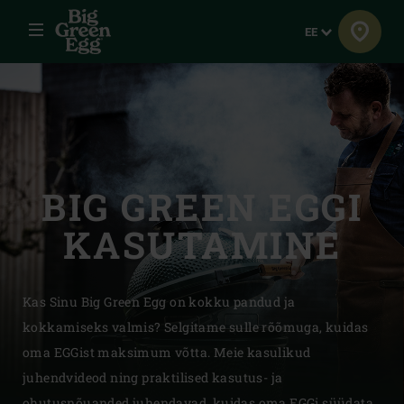
Menüü
Keel
EE
BIG GREEN EGGI
KASUTAMINE
Kas Sinu Big Green Egg on kokku pandud ja
kokkamiseks valmis? Selgitame sulle rõõmuga, kuidas
oma EGGist maksimum võtta. Meie kasulikud
juhendvideod ning praktilised kasutus- ja
ohutusnõuanded juhendavad, kuidas oma EGGi süüdata