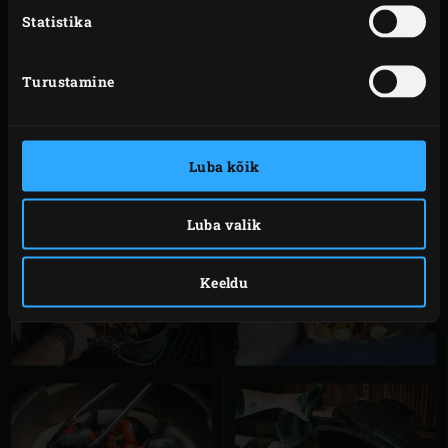
Statistika
Turustamine
KÜPSETAMINE
RÖSTIMINE
Luba kõik
Luba valik
Keeldu
HAUTAMINE
VOKKIMINE