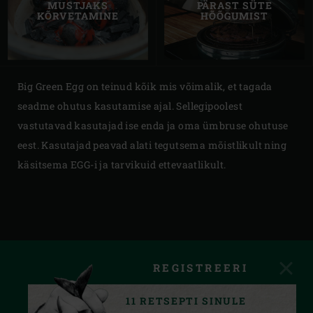
MUSTJAKS
PÄRAST SÜTE
KÕRVETAMINE
HÕÕGUMIST
Big Green Egg on teinud kõik mis võimalik, et tagada
seadme ohutus kasutamise ajal. Sellegipoolest
vastutavad kasutajad ise enda ja oma ümbruse ohutuse
eest. Kasutajad peavad alati tegutsema mõistlikult ning
käsitsema EGG-i ja tarvikuid ettevaatlikult.
REGISTREERI
11 RETSEPTI SINULE