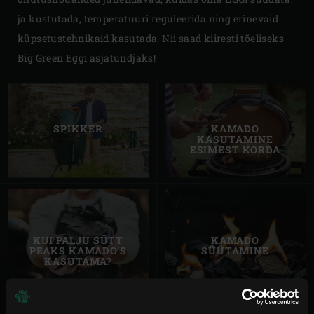
ja kustutada, temperatuuri reguleerida ning erinevaid
küpsetustehnikaid kasutada. Nii saad kiiresti tõeliseks
Big Green Eggi asjatundjaks!
SPIKKER
KAMADO
KASUTAMINE
ESIMEST KORDA
KUI PALJU SÜTT
KAMADO
PEAKS KAMADO’S
SÜÜTAMINE
KASUTAMA?