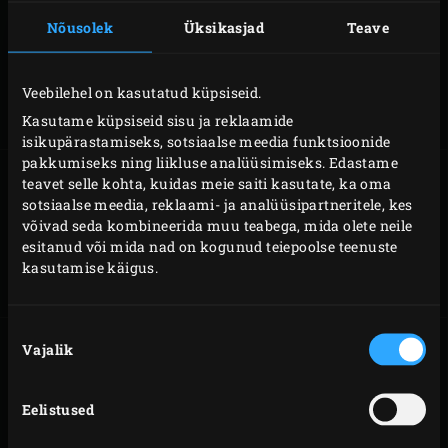
Nõusolek
Üksikasjad
Teave
SÜÜTAMINE JA
KAMADO
KUSTUTAMINE
PUHTAKS
Veebilehel on kasutatud küpsiseid.
PÕLETAMINE
Kasutame küpsiseid sisu ja reklaamide
isikupärastamiseks, sotsiaalse meedia funktsioonide
pakkumiseks ning liikluse analüüsimiseks. Edastame
teavet selle kohta, kuidas meie saiti kasutate, ka oma
sotsiaalse meedia, reklaami- ja analüüsipartneritele, kes
võivad seda kombineerida muu teabega, mida olete neile
TEMPERATUURI
GRILLIMINE
REGULEERIMINE
esitanud või mida nad on kogunud teiepoolse teenuste
kasutamise käigus.
Nõusoleku
Vajalik
valik
KAUDNE
SUITSUTAMINE
Eelistused
KÜPSETAMINE