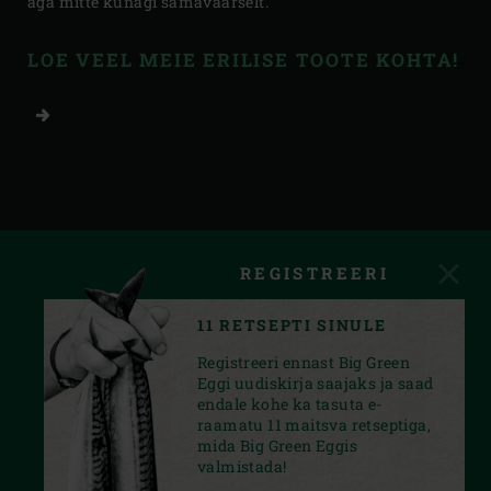
aga mitte kunagi samaväärselt.
LOE VEEL MEIE ERILISE TOOTE KOHTA!
REGISTREERI
11 RETSEPTI SINULE
Registreeri ennast Big Green
Eggi uudiskirja saajaks ja saad
endale kohe ka tasuta e-
raamatu 11 maitsva retseptiga,
mida Big Green Eggis
valmistada!