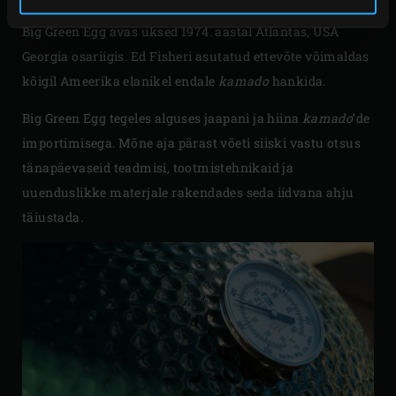
Big Green Egg avas uksed 1974. aastal Atlantas, USA
Georgia osariigis. Ed Fisheri asutatud ettevõte võimaldas
kõigil Ameerika elanikel endale
kamado
hankida.
Big Green Egg tegeles alguses jaapani ja hiina
kamado
’de
importimisega. Mõne aja pärast võeti siiski vastu otsus
tänapäevaseid teadmisi, tootmistehnikaid ja
uuenduslikke materjale rakendades seda iidvana ahju
täiustada.