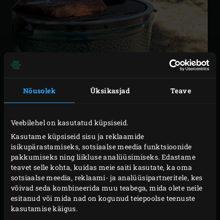
Nõusolek
Üksikasjad
Teave
SUVENIIR
Veebilehel on kasutatud küpsiseid.
Eelmisel sajandil avastasid Jaapanis aega teenivad
Kasutame küpsiseid sisu ja reklaamide
Ameerika sõdurid, kui maitsvad ja mahlased olid
isikupärastamiseks, sotsiaalse meedia funktsioonide
pakkumiseks ning liikluse analüüsimiseks. Edastame
jaapanlaste
kamado
’s valmistatud toidud.
teavet selle kohta, kuidas meie saiti kasutate, ka oma
sotsiaalse meedia, reklaami- ja analüüsipartneritele, kes
Koju naastes võtsid paljud neist ka
kamado
suveniiriks
võivad seda kombineerida muu teabega, mida olete neile
kaasa, et ka kodused saaksid neid hõrke maitseid
esitanud või mida nad on kogunud teiepoolse teenuste
nautida!
kasutamise käigus.