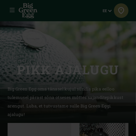
Menüü
Keel
EE
PIKK AJALUGU
Big Green Egg oma tänasel kujul sündis pika eelloo
tulemusel pärast sõna otseses mõttes sajanditepikkust
arengut. Luba, et tutvustame sulle Big Green Eggi
ajalugu!