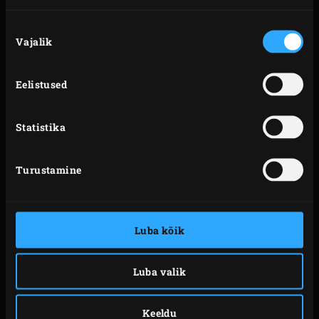
Nõusoleku
Vajalik
valik
Eelistused
Statistika
Turustamine
Luba kõik
Luba valik
ATLANTA
Keeldu