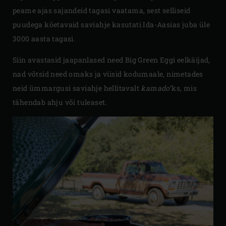
peame ajas sajandeid tagasi vaatama, sest selliseid
puudega köetavaid saviahje kasutati Ida-Aasias juba üle
3000 aasta tagasi.
Siin avastasid jaapanlased need Big Green Eggi eelkäijad,
nad võtsid need omaks ja viisid kodumaale, nimetades
neid ümmargusi saviahje hellitavalt
kamado
’ks, mis
tähendab ahju või tuleaset.