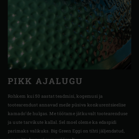
PIKK AJALUGU
Rohkem kui 50 aastat teadmisi, kogemusi ja
tootearendust annavad meile püsiva konkurentsieelise
kamado’de hulgas. Me töötame jätkuvalt tootearenduse
ja uute tarvikute kallal. Sel moel oleme ka edaspidi
parimaks valikuks. Big Green Eggi on tihti jäljendatud,