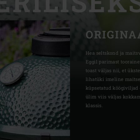
ERILISEK
Slovenia | Slovenija
Spain | España
ORIGINA
Sweden | Sverige
Switzerland (French) 
Hea seltskond ja maits
Eggil parimast tooraine
Switzerland | Schwei
toast väljas nii, et üks
Turkey | Türkiye
lihatüki imeline maitse
küpsetatud köögiviljad 
ülim viis väljas kokka
klassis.