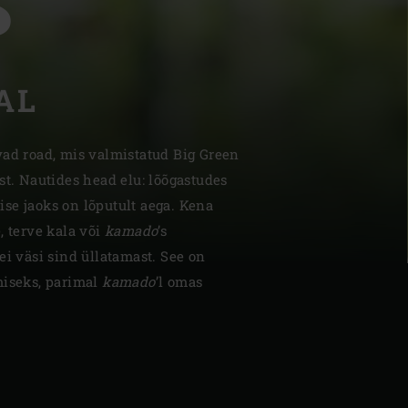
S
AL
| Schweiz (Français)
vad road, mis valmistatud Big Green
st. Nautides head elu: lõõgastudes
z
teise jaoks on lõputult aega. Kena
, terve kala või
kamado
’s
ei väsi sind üllatamast. See on
miseks, parimal
kamado
’l omas