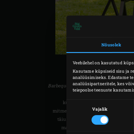
Nõusolek
Veebilehel on kasutatud küpsi
ERILISE
Kasutame küpsiseid sisu ja r
analüüsimiseks. Edastame teav
analüüsipartneritele, kes võ
Barbeque
’st sai väline söögitegemise vi
teiepoolse teenuste kasutami
Big Green Egg ka Euroopa.
küpsetamise lihtsus, täpselt kon
Nõusoleku
valik
Vajalik
mitmed võimalikud kokkamisviisid t
täiusliku õueköögi. Ükskõik, kas sa
mahlast steiki, teed kohevaid pa