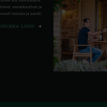
eennast kui oma külalisi.
iteeti, enesekindlust ja
vuselt lennata ja naudi!
ISPIKKA LUGU!