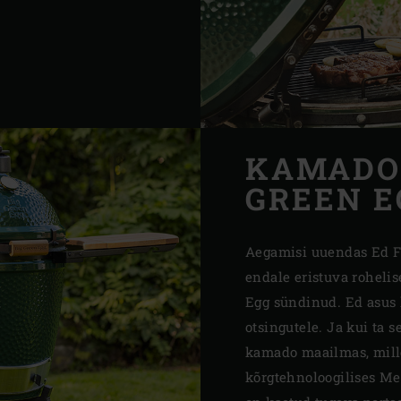
KAMADO’
GREEN E
Aegamisi uuendas Ed 
endale eristuva rohelise
Egg sündinud. Ed asus
otsingutele. Ja kui ta s
kamado maailmas, mill
kõrgtehnoloogilises Me