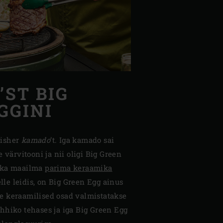
ST BIG
GGINI
Fisher
kamado
’t. Iga kamado sai
 värvitooni ja nii oligi Big Green
 ka maailma
parima keraamika
elle leidis, on Big Green Egg ainus
e keraamilised osad valmistatakse
hhiko tehases ja iga Big Green Egg