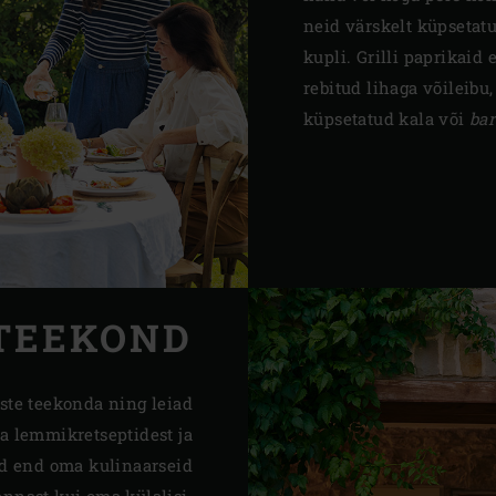
neid värskelt küpsetat
kupli. Grilli paprikaid 
rebitud lihaga võileibu,
küpsetatud kala või
bar
TEEKOND
ste teekonda ning leiad
ma lemmikretseptidest ja
ad end oma kulinaarseid