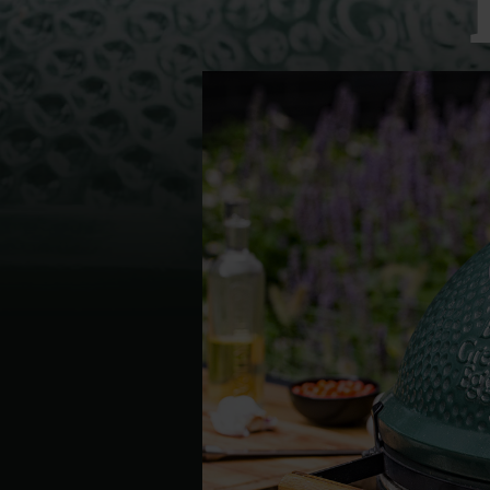
Denmark | Danmark
Estonia | Eesti
Finland | Suomi
France | France
Germany | Deutschland
Greece | Ελλάδα
Hungary | Magyarország