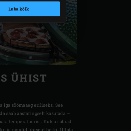
Luba kõik
S ÜHIST
 iga söömaaeg eriliseks. See
da saab aastaringselt kasutada –
mata temperatuurist. Kutsu sõbrad
ku ja naudid ühiseid hetki. Üllata