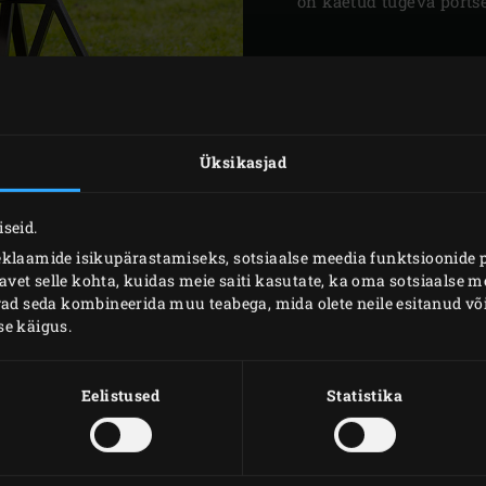
on kaetud tugeva ports
Üksikasjad
seid.
D HETKED
eklaamide isikupärastamiseks, sotsiaalse meedia funktsioonide 
et selle kohta, kuidas meie saiti kasutate, ka oma sotsiaalse me
ivad seda kombineerida muu teabega, mida olete neile esitanud 
is ja samal ajal vallutas
se käigus.
 Hõõguvate süte maagia,
trollitud temperatuur ja
Eelistused
Statistika
eevad Big Green Eggist
 küpsetad pitsat, grillid
nnkooke või teed pikalt