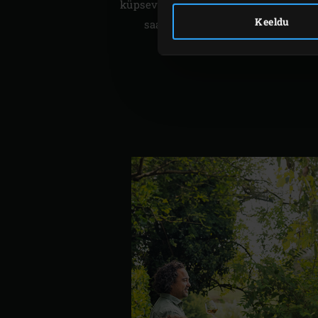
küpsevat hautist – tooraine, mis val
Keeldu
saab endale erilise maitsenüansi,