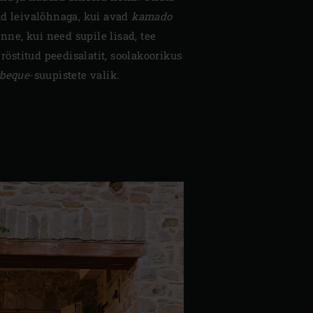
ud leivalõhnaga, kui avad
kamado
enne, kui need supile lisad, tee
 röstitud peedisalatit, soolakoorikus
beque
-suupistete valik.