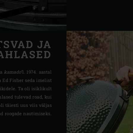
TSVAD JA
AHLASED
ia
kamado
’l. 1974. aastal
a Ed Fisher seda imelist
dele. Ta oli isiklikult
hlased tulevad road, kui
oli täiesti uus viis väljas
ud roogade nautimiseks.