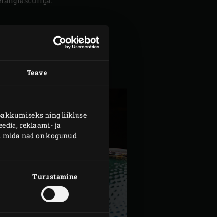
elanglasuuriga.
Teave
pakkumiseks ning liikluse
edia, reklaami- ja
või mida nad on kogunud
Turustamine