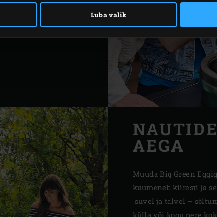
mistatud Big Green Eggis
Luba valik
 mis ei väsi üllatamast.
NAUTIDE
AEGA
Muuda Big Green Eggiga
kuumeneb kiiresti ja se
suvel ja talvel – sõltu
külla või kogu pere kok