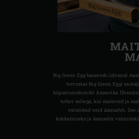
MAI
M
Big Green Egg baseerub iidvanal Aas
tutvustas Big Green Eggi asutaj
küpsetusvahendit Ameerika Ühendriiki
tuttav sellega, kui maitsvad ja ma
valmistad neid
kamado
’s. See 
kokkamiseks ja
kamado
’s valmistat