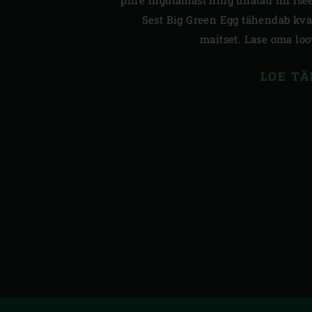
piire liigutamast ning üllatad nii is
Sest Big Green Egg tähendab kval
maitset. Lase oma loo
LOE TÄ