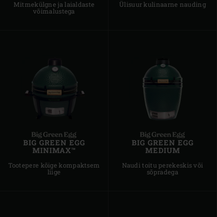
Mitmekülgne ja laialdaste
Ülisuur kulinaarne nauding
võimalustega
BIG GREEN EGG
BIG GREEN EGG
MINIMAX™
MEDIUM
Tootepere kõige kompaktsem
Naudi toitu perekeskis või
liige
sõpradega