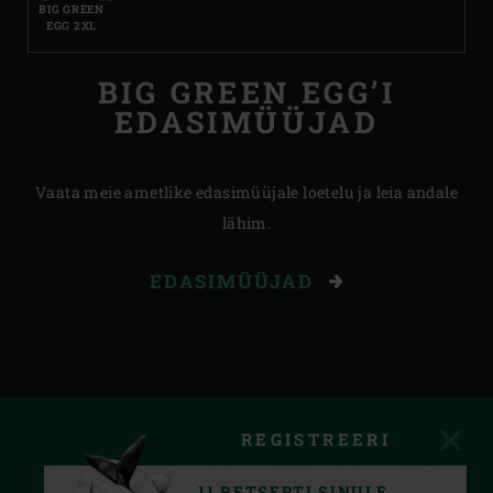
BIG GREEN
EGG 2XL
BIG GREEN EGG’I
EDASIMÜÜJAD
Vaata meie ametlike edasimüüjale loetelu ja leia andale
lähim.
EDASIMÜÜJAD
REGISTREERI
11 RETSEPTI SINULE