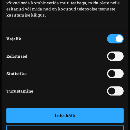
võivad seda kombineerida muu teabega, mida olete neile
esitanud või mida nad on kogunud teiepoolse teenuste
kasutamise käigus.
BIG GREEN EGG 2XL
Täiuslik EGG suurte ürituste
jaoks
Nõusoleku
Vajalik
valik
Eelistused
VÕRDLE ERINEVAID
MUDELEID
Statistika
Kas sulle sobiks paremini Big Green Egg Large või Big
Green Egg Medium? Tegime EGGi valimise sinu jaoks
Turustamine
lihtsaks – saad erinevaid mudeleid võrrelda resti
läbimõõdu, küpsetuspinna, kaalu ja kõrguse järgi.
Luba kõik