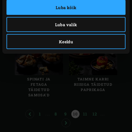
Luba kõik
Luba valik
SUITSUTATUD
KÜPSETATUD
KAMMKARP
ALASKA
Keeldu
SPINATI JA
TAIMNE KARRI
FETAGA
RIISIGA TÄIDETUD
TÄIDETUD
PAPRIKAGA
SAMOSA’D
PREVIOUS
PAGE
PAGE
PAGE
PAGE
PAGE
PAGE
1
...
8
9
10
11
12
...
NEXT