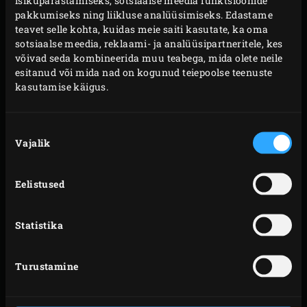
JÕEFORELL
pakkumiseks ning liikluse analüüsimiseks. Edastame
teavet selle kohta, kuidas meie saiti kasutate, ka oma
sotsiaalse meedia, reklaami- ja analüüsipartneritele, kes
võivad seda kombineerida muu teabega, mida olete neile
esitanud või mida nad on kogunud teiepoolse teenuste
kasutamise käigus.
SÖEAMPSUD
HAUTATUD
LAMBAKOOT
Nõusoleku
ROOSADE
Vajalik
valik
KARTULITEGA
Eelistused
Statistika
ROHELISE SIBULA
SUITSUTATUD
JA SOJA KASTE
KANAFILEE
Turustamine