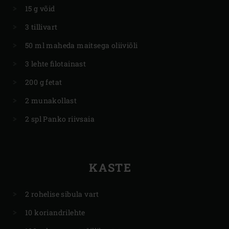
15 g võid
3 tillivart
50 ml maheda maitsega oliiviõli
3 lehte filotainast
200 g fetat
2 munakollast
2 spl Panko riivsaia
KASTE
2 rohelise sibula vart
10 koriandrilehte