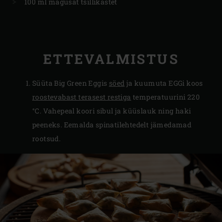
100 ml magusat tšillikastet
ETTEVALMISTUS
Süüta Big Green Eggis
söed
ja kuumuta EGGi koos
roostevabast terasest restiga
temperatuurini 220
°C. Vahepeal koori sibul ja küüslauk ning haki
peeneks. Eemalda spinatilehtedelt jämedamad
rootsud.