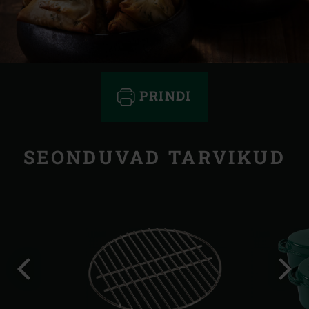
PRINDI
SEONDUVAD TARVIKUD
Eelmine
Järg