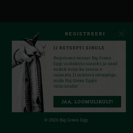
REGISTREERI
11 RETSEPTI SINULE
Registreeri ennast Big Green
Eggi uudiskirja saajaks ja saad
endale kohe ka tasuta e-
raamatu 11 maitsva retseptiga,
mida Big Green Eggis
valmistada!
INSTAGRAM
FACEBOOK
YOUTUBE
JAA, LOOMULIKULT!
PRIVACY STATEMENT
© 2026 Big Green Egg.