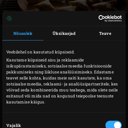
VALMISTAMINE
Nõusolek
Üksikasjad
Teave
Tõsta
roheline haudepott
restile. Lisa või ja lase sel
Veebilehel on kasutatud küpsiseid.
sulada. Lisa sibul, küüslauk ja spinat ning lase 3–4
Kasutame küpsiseid sisu ja reklaamide
minutit haududa, kuni spinat on kokku
isikupärastamiseks, sotsiaalse meedia funktsioonide
pakkumiseks ning liikluse analüüsimiseks. Edastame
tõmmanud. Sulge peale igat tegevust EGGi kuppel.
teavet selle kohta, kuidas meie saiti kasutate, ka oma
Tõsta spinat sõelale ja pigista kergelt niipalju
sotsiaalse meedia, reklaami- ja analüüsipartneritele, kes
vedelikku välja kui võimalik. Pane spinat
võivad seda kombineerida muu teabega, mida olete neile
esitanud või mida nad on kogunud teiepoolse teenuste
lõikelauale ja haki peeneks. Tõsta kaussi ja jäta
kasutamise käigus.
ootele. Võta rest EGGist välja ja paigalda
convEGGtor
. Pane rest tagasi, tõsta sellele
Nõusoleku
küpsetuskivi
ja sulge EGGi kuppel. Lase
Vajalik
valik