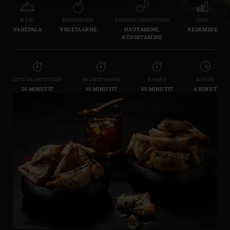
KÄIK
KATEGOORIA
TOIDUVALMISTUSVIIS
TASE
VAHEPALA
VEGETAARNE
HAUTAMINE,
KESKMINE
KÜPSETAMINE
ETTEVALMISTUSED
VALMISTAMINE
KOKKU
KOGUS
20 MINUTIT
45 MINUTIT
65 MINUTIT
4 ISIKUT