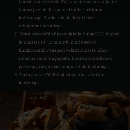
täidist taina keskele. Tõsta ülemine nurk alla üle
täidise ja voldi külgmised ümber tekkinud
kolmnurga. Korda seda ka kõigi teiste
tainakolmnurkadega.
Tõsta
samosa
’d küpsetuskivile. Sulge EGGi kuppel
ja küpseta 10–12 minutit, kuni need on
kuldpruunid. Vahepeal valmista kaste: lõika
roheline sibul rõngasteks, haki koriandrilehed
peeneks ja sega need magusa tšillikastmega.
Tõsta
samosa
’d EGGist välja ja serveeri koos
kastmega.