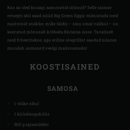
Kas sa oled kunagi
samosa
’sid söönud? Selle taimse
retsepti abil saad nüüd Big Green Eggis valmistada neid
maitsvaid snäkke, mille täidis – sinu omal valikul – on
keeratud mõnusalt krõbeda filotaina sisse. Tavaliselt
neid friteeritakse, aga eriline söegrillist saadud nüanss
muudab
samosa
’d veelgi maitsvamaks!
KOOSTISAINED
SAMOSA
1 väike sibul
1 küüslauguküüs
500 g spinatilehti