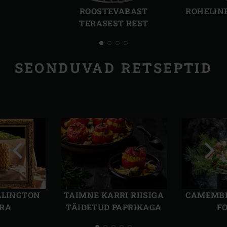
slaid
slaid
ROOSTEVABAST
ROHELIN
TERASEST REST
SEONDUVAD RETSEPTID
Eelmine
Järg
slaid
slaid
LLINGTON
TAIMNE KARRI RIISIGA
CAMEMBE
RA
TÄIDETUD PAPRIKAGA
F