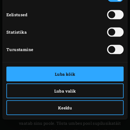
temperatuuril uuesti tõusta 220 °C-ni.
Nopi tillilt oksad, haki peeneks ja sega oliiviõliga.
Eelistused
Rulli filotainalehed lahti. Pintselda üks leht
tilliõliga. Tõsta sellele teine leht filotainast ja
Statistika
pintselda ka see tilliõliga. Tõsta viimane leht
tainast teiste peale ja pintselda seegi tilliõliga.
Turustamine
Murenda feta spinati peale kaussi. Lisa ka
munakollased, Panko riivsai, maitse järgi soola-
pipart ja sega täidis hästi läbi.
Luba kõik
Pane üksteise peale laotatud filotaina lehed
tööpinnale nii, et pikem külg oleks sinu pool. Lõika
tainalehed pikkupidi kolmeks võrdseks tükiks.
Luba valik
Lõika need omakorda kolmnurkadeks, igaühe
pikem külg umbes 15 cm pikk.
Keeldu
Säti tainakolmnurk töölauale nii, et pikem külg
vaatab sinu poole. Tõsta umbes pool supilusikatäit