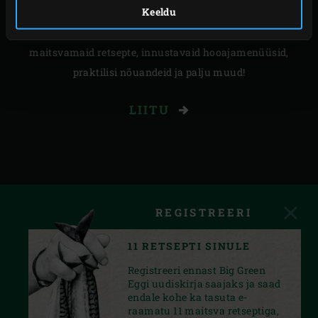
Keeldu
uudiskirja Inspiration Today tellijaks ja lisa vürtsi oma
postkastile. See on kõik, mida on vaja, et saada kõige
maitsvamaid retsepte, innustavaid hooajamenüüsid,
praktilisi nõuandeid ja palju muud!
LIITU
REGISTREERI
11 RETSEPTI SINULE
Registreeri ennast Big Green
Eggi uudiskirja saajaks ja saad
endale kohe ka tasuta e-
raamatu 11 maitsva retseptiga,