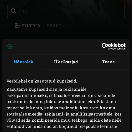
Sea
Otsi
FILTRID
RESET
X
EELROOG
FILTREERIMISALUS
PÕHIROOG
KÖÖGIVILI
(
1
)
CATEGORIES_APPETIZE
Nõusolek
Üksikasjad
Teave
FILTREERIMISALUS
MAGUSTOIT
LIHA
(
1
)
CATEGORIES_MAINCOU
Veebilehel on kasutatud küpsiseid.
FILTREERIMISALUS
Kasutame küpsiseid sisu ja reklaamide
TASE
PAGARITOOTED
(
1
)
CATEGORIES_DESSERT
isikupärastamiseks, sotsiaalse meedia funktsioonide
pakkumiseks ning liikluse analüüsimiseks. Edastame
FILTREERIMISALUS
teavet selle kohta, kuidas meie saiti kasutate, ka oma
KESKMINE
(
1
)
TIMEINDICATION
UUSIM
sotsiaalse meedia, reklaami- ja analüüsipartneritele, kes
võivad seda kombineerida muu teabega, mida olete neile
esitanud või mida nad on kogunud teiepoolse teenuste