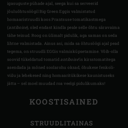
igasuguste pühade ajal, seega kui sa serveerid
jõuluõhtusöögil Big Green Eggis valmistatud
homaaristruudli koos Prantsuse tomatikastmega
(
antiboise
), oled endast kindla peale selle õhtu säravaima
tähe teinud. Roog on ülimalt pidulik, aga samas on seda
lihtne valmistada. Ainus asi, mida sa õhtusöögi ajal pead
tegema, on struudli EGGis valmisküpsetamine. Võib-olla
soovid tükeldatud tomatid
antiboise
’is kirsstomatitega
asendada ja mõned soolarohu oksad, õhukese fenkoli-
viilu ja lehekesed ning homaaritükikese kaunistuseks
jätta – sel moel muudad roa veelgi pidulikumaks!
KOOSTISAINED
STRUUDLITAINAS