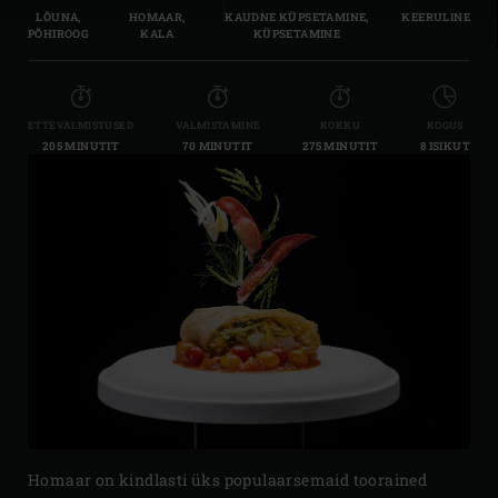
LÕUNA,
HOMAAR,
KAUDNE KÜPSETAMINE,
KEERULINE
PÕHIROOG
KALA
KÜPSETAMINE
ETTEVALMISTUSED
VALMISTAMINE
KOKKU
KOGUS
205 MINUTIT
70 MINUTIT
275 MINUTIT
8 ISIKUT
Homaar on kindlasti üks populaarsemaid toorained