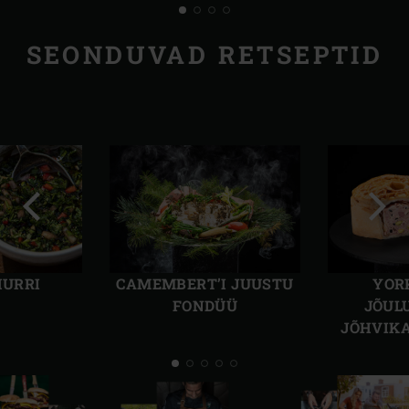
SEONDUVAD RETSEPTID
Eelmine
Järg
slaid
slaid
HURRI
CAMEMBERT’I JUUSTU
YOR
FONDÜÜ
JÕUL
JÕHVIK