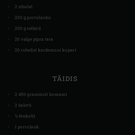
2 sibulat
200 g porrulauku
200 g sellerit
20 valge pipra tera
20 rohelist kardemoni kupart
TÄIDIS
2 450-grammist homaari
2 šalotti
½ fenkolit
1 porrulauk