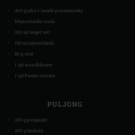
400 g jahu + lauale puistamiseks
Näpuotsatäis soola
200 ml leiget vett
150 ml päevalilleõli
80 g võid
1 spl mandlilaaste
1 spl Panko riivsaia
PULJONG
200 g porgandit
200 g fenkolit