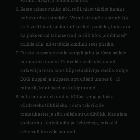
Panko riivsai ja mandlilaastud.
Keera tainas rätiku abil rulli, nii et täidist kataks
kahekordne tainakiht. Vormi struudlit käte abil ja
rulli veel laual. Lõika rull keskelt pooleks, lõika ära
ka paksemad tainaservad ja säti kõik „õmblused“
rullide alla, nii et täidis kindlalt sees püsiks.
Puista küpsetuskivile kergelt jahu ja tõsta sellele
homaaristruudlid. Pintselda neile ülejäänud
sulavõi ja tõsta koos küpsetuskiviga restile. Sulge
EGGi kuppel ja küpseta struudleid umbes 8–10
minutit, kuni need on kuldpruunid.
Võta homaaristruudlid EGGist välja ja lõika
võrdseteks tükkideks. Tõsta taldrikule
tomatikastet ja säti sellele struudlitükk. Kaunista
soolarohu, fenkoliviilu ja -lehtedega, mis olid
eelnevalt kõrvale pannud.