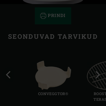
PRINDI
SEONDUVAD TARVIKUD
Eelmine
Järg
slaid
slaid
CONVEGGTOR®
ROOS
TERAS