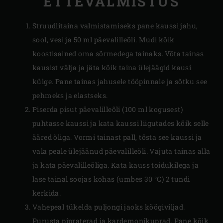
ETTEVALMISTUS
Struudlitaina valmistamiseks pane kaussi jahu,
sool, vesi ja 50 ml päevalilleõli. Mudi kõik
koostisained oma sõrmedega tainaks. Võta tainas
kausist välja ja jäta kõik taina ülejäägid kausi
külge. Pane tainas jahusele tööpinnale ja sõtku see
pehmeks ja elastseks.
Piserda pisut päevalilleõli (100 ml kogusest)
puhtasse kaussi ja kata kaussi liigutades kõik selle
ääred õliga. Vormi tainast pall, tõsta see kaussi ja
vala peale ülejäänud päevalilleõli. Vajuta tainas alla
ja kata päevalilleõliga. Kata kauss toidukilega ja
lase tainal soojas kohas (umbes 30 °C) 2 tundi
kerkida.
Vahepeal tükelda puljongi jaoks köögiviljad.
Purusta pipraterad ja kardemonikuprad. Pane kõik