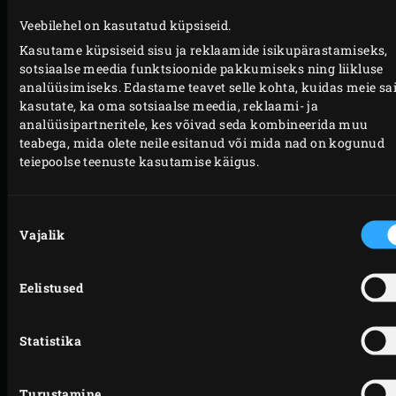
Haki fenkol peenteks ribadeks. Puhasta porrulauk,
Veebilehel on kasutatud küpsiseid.
koori porgandid ja lõika need ribadeks.
Kasutame küpsiseid sisu ja reklaamide isikupärastamiseks,
sotsiaalse meedia funktsioonide pakkumiseks ning liikluse
analüüsimiseks. Edastame teavet selle kohta, kuidas meie sai
VALMISTAMINE
kasutate, ka oma sotsiaalse meedia, reklaami- ja
analüüsipartneritele, kes võivad seda kombineerida muu
teabega, mida olete neile esitanud või mida nad on kogunud
Süüta Big Green Eggis söed ja kuumuta EGGi koos
teiepoolse teenuste kasutamise käigus.
convEGGtori ja roostevabast terasest restiga
temperatuurini 180 °C.
Nõusoleku
Tõsta malmist pann restile. Valmista täidis. Selleks
Vajalik
valik
sulata pannis või, lisa šalott, fenkol ja karripulber
ning lase mõni minut küpseda. Lisa
Eelistused
porrulauguribad ja porgand ning hauta umbes 4
minutit, kuni köögiviljad on kergelt pehmed, aga
Statistika
mitte küpsed. Sega aeg-ajalt ja sulge peale igat
tegevust EGGi kuppel.
Turustamine