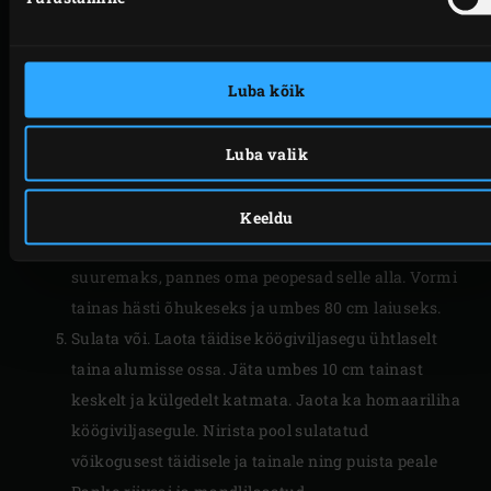
Võta pann EGGist välja, tõsta köögiviljasegu
taldrikule ja lase külmkapis jahtuda. Haki
estragonilehed ja sega kokku kõik täidise
Luba kõik
koostisosad, välja arvatud homaariliha.
Kuumuta EGGi 250 °C-ni. Pane tööpinnale suur
Luba valik
pehme rätik ja puista sellele jahu. Võta
struudlitainas õlist välja ja pane rätikule. Puista
tainale ja tainarullile jahu. Rulli tainas umbes 1 cm
Keeldu
paksuseks. Seejärel venita tainast käte abil veelgi
suuremaks, pannes oma peopesad selle alla. Vormi
tainas hästi õhukeseks ja umbes 80 cm laiuseks.
Sulata või. Laota täidise köögiviljasegu ühtlaselt
taina alumisse ossa. Jäta umbes 10 cm tainast
keskelt ja külgedelt katmata. Jaota ka homaariliha
köögiviljasegule. Nirista pool sulatatud
võikogusest täidisele ja tainale ning puista peale