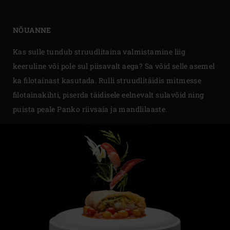
NÕUANNE
Kas sulle tundub struudlitaina valmistamine liig
keeruline või pole sul piisavalt aega? Sa võid selle asemel
ka filotainast kasutada. Rulli struudlitäidis mitmesse
filotainakihti, piserda täidisele eelnevalt sulavõid ning
puista peale Panko riivsaia ja mandlilaaste.