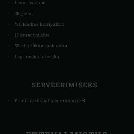
1 suur porgand
25 g võid
¼ tl Madras karripulbrit
15 estragonilehte
50 g harilikku soolarohtu
1 spl ühelinnaseviskit
SERVEERIMISEKS
Prantsuse tomatikaste (
antiboise
)