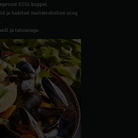
tegevust EGGi kuppel.
rid ja hakitud maitseroheline ning
.
adi ja talusaiaga.