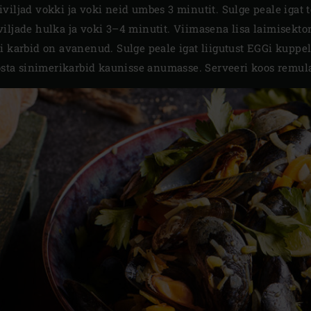
viljad vokki ja voki neid umbes 3 minutit. Sulge peale igat 
iljade hulka ja voki 3–4 minutit. Viimasena lisa laimisekto
i karbid on avanenud. Sulge peale igat liigutust EGGi kuppel
tõsta sinimerikarbid kaunisse anumasse. Serveeri koos remula