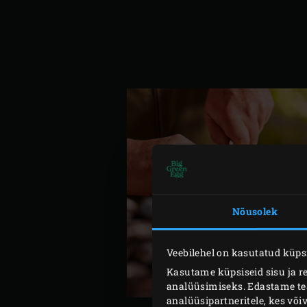
Nõusolek
Veebilehel on kasutatud küpsi
Kasutame küpsiseid sisu ja r
analüüsimiseks. Edastame teav
analüüsipartneritele, kes võ