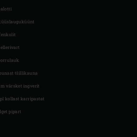
šalotti
küüslauguküünt
fenkolit
sellerivart
porrulauk
punast tšillikauna
cm värsket ingverit
spl kollast karripastat
lget pipart