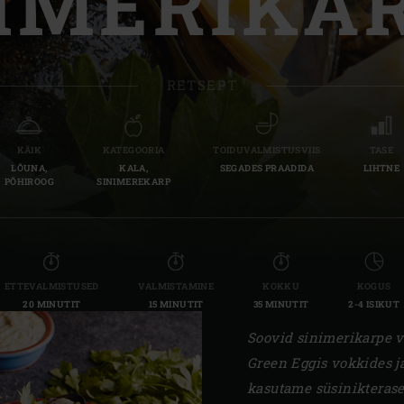
IMERIKA
Slovenia | Slovenija
Spain | España
RETSEPT
Sweden | Sverige
Switzerland (French) 
KÄIK
KATEGOORIA
TOIDUVALMISTUSVIIS
TASE
LÕUNA,
KALA,
SEGADES PRAADIDA
LIHTNE
Switzerland | Schwei
PÕHIROOG
SINIMEREKARP
Turkey | Türkiye
ETTEVALMISTUSED
VALMISTAMINE
KOKKU
KOGUS
20 MINUTIT
15 MINUTIT
35 MINUTIT
2-4 ISIKUT
Soovid sinimerikarpe v
Green Eggis vokkides ja
kasutame süsinikterases