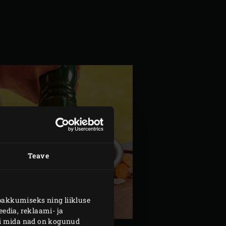
Teave
pakkumiseks ning liikluse
edia, reklaami- ja
või mida nad on kogunud