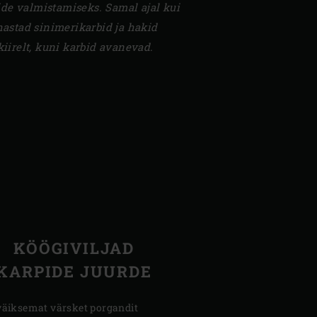
de valmistamiseks. Samal ajal kui
stad sinimerikarbid ja hakid
kiirelt, kuni karbid avanevad.
KÖÖGIVILJAD
KARPIDE JUURDE
väiksemat värsket porgandit