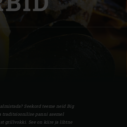
RBID
| Schweiz (Français)
z
almistada? Seekord teeme neid Big
 traditsioonilise panni asemel
t grillvokki. See on kiire ja lihtne