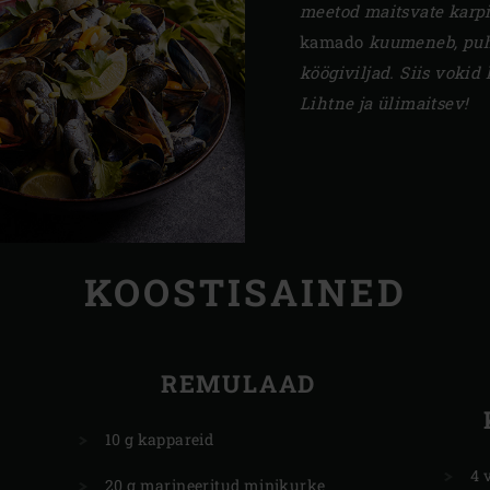
meetod maitsvate karpi
kamado
kuumeneb, puha
köögiviljad. Siis vokid 
Lihtne ja ülimaitsev!
KOOSTISAINED
REMULAAD
10 g kappareid
4 
20 g marineeritud minikurke