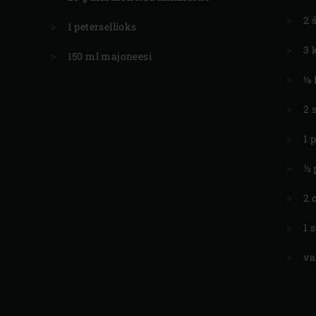
2 
1 petersellioks
3 
150 ml majoneesi
⅛ 
2 
1 
½ 
2 
1 
va