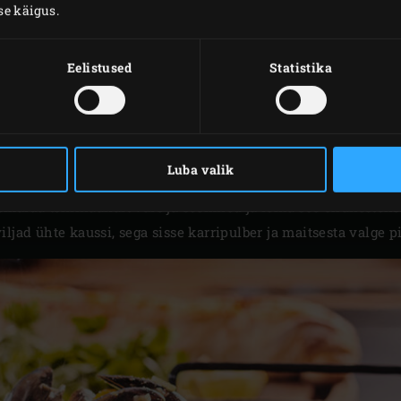
se käigus.
ETTEVALMISTUS
Eelistused
Statistika
d ja kuumuta EGGi temperatuurini 220 °C. Pese sinimerikarp
. Lõika laim sektoriteks. Nopi petersellilt ja koriandrilt leh
kapparid ja minikurgid ning haki peeneks. Nopi petersellilt
 remulaadi kuni serveerimiseni külmikus.
Luba valik
eneks. Koori ja haki šalotid. Koori küüslauguküüned, purust
malda tšillikaunalt vars ja seemned ja lõika see õhukesteks 
ljad ühte kaussi, sega sisse karripulber ja maitsesta valge p