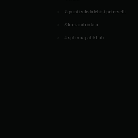
½ punti siledalehist peterselli
5 koriandrioksa
4 spl maapähkliõli