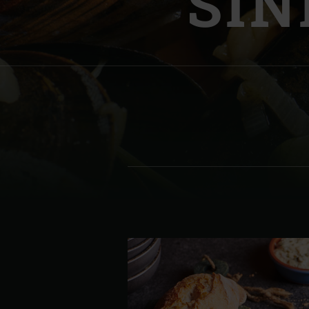
SIN
Denmark | Danmark
Estonia | Eesti
Finland | Suomi
France | France
Germany | Deutschland
Greece | Ελλάδα
Hungary | Magyarország