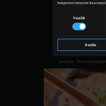
teiepoolse teenuste kasutami
Nõusoleku
valik
Vajalik
Süüta Big Green Eggis söe
katkised ja lahtised karbid
Valmista remulaad. Kurna 
koostisosad kokku ja hoia
Keeldu
Koori porgandid ja haki pe
väikesteks kuubikuteks. Ee
peeneks. Tõsta kõik köögivi