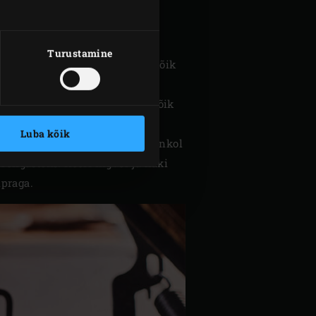
Turustamine
e külmas vees ning viska ära kõik
ed ning haki peeneks.
 lehed ja haki peeneks. Sega kõik
Luba kõik
a need ja haki peeneks. Haki fenkol
rõngasteks. Koori ingver ja haki
ipraga.