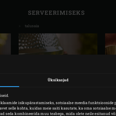
SERVEERIMISEKS
talusaia
Üksikasjad
seid.
eklaamide isikupärastamiseks, sotsiaalse meedia funktsioonide 
et selle kohta, kuidas meie saiti kasutate, ka oma sotsiaalse me
ivad seda kombineerida muu teabega, mida olete neile esitanud 