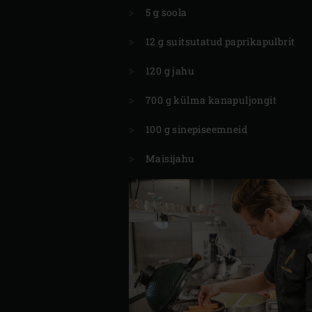
5 g soola
12 g suitsutatud paprikapulbrit
120 g jahu
700 g külma kanapuljongit
100 g sinepiseemneid
Maisijahu