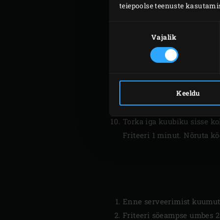
teiepoolse teenuste kasutami
edasi küpseda.
Lisa natukehaaval ja pide
Nõusoleku
valik
Vajalik
Sega sisse sinepiseemned, 
Pane EGGi
convEGGtor
ja
suitsus küpseda.
Laota segu toidukilega vo
Keeldu
Kuumuta päevalilleõli frite
kauem, kui see vajalik on
Torka iga kuubiku sisse kok
Friteeri 1 minut. Nõruta k
Enne serveerimist kuumuta
Friteeri söeampse umbes 2 m