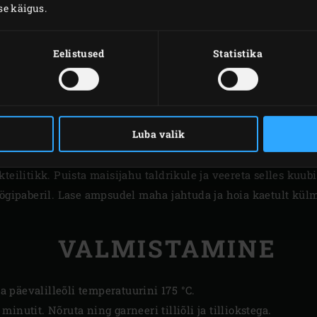
se käigus.
valt segades kanapuljong, kuni saad paksu kastme.
Eelistused
Statistika
porgand ja porru. Tõsta segu potti. Puista väike peotäis
peka
roostevabast terasest rest.
Tõsta pott restile. Sulge EGGi kupp
oderdatud madalasse nõusse ja tõsta vähemalt 1 tunniks kü
Luba valik
erimiseks temperatuurini 175 °C. Katte jaoks sega mikseris et
. Lõpuks sega sisse aktiivsüsi. Lõika külmkapis tahenenud 
teilitikk. Puista maisijahu taldrikule ja veereta selles kuubi
öögipaberil. Lase ampsudel maha jahtuda ja hoia kaetult kül
VALMISTAMINE
 päevalilleõli temperatuurini 175 °C.
inutit. Nõruta ning garneeri tilliõli ja tilliokstega.