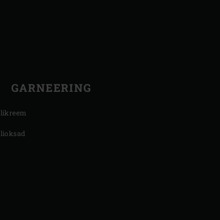
GARNEERING
llikreem
llioksad