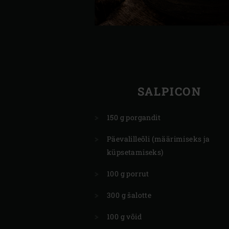
SALPICON
150 g porgandit
Päevalilleõli (määrimiseks ja
küpsetamiseks)
100 g porrut
300 g šalotte
100 g võid