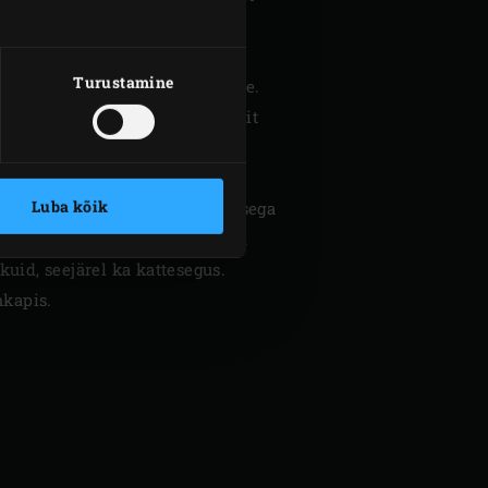
Turustamine
nipuu laaste
hõõguvatele sütele.
el ja lase segul umbes 10 minutit
lmkappi tahenema.
Luba kõik
tevaatlikult jahu ja vesi. Ära sega
mass umbes 2 ½ cm kuubikuteks.
kuid, seejärel ka kattesegus.
mkapis.