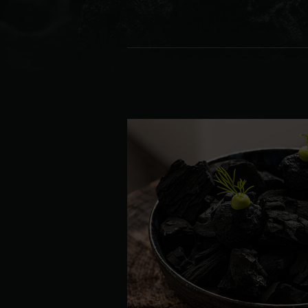
Denmark | Danmark
Estonia | Eesti
Finland | Suomi
France | France
Germany | Deutschland
Greece | Ελλάδα
Hungary | Magyarország