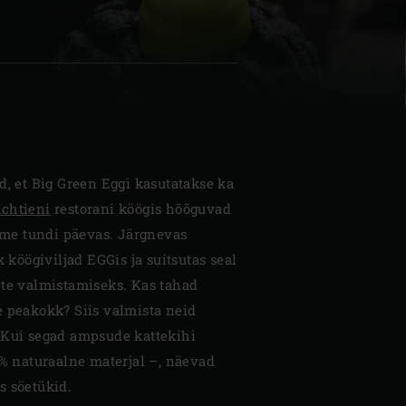
| Schweiz (Français)
z
d, et Big Green Eggi kasutatakse ka
chtieni
restorani köögis hõõguvad
e tundi päevas. Järgnevas
k köögiviljad EGGis ja suitsutas seal
ete valmistamiseks. Kas tahad
e peakokk? Siis valmista neid
 Kui segad ampsude kattekihi
0% naturaalne materjal –, näevad
s söetükid.