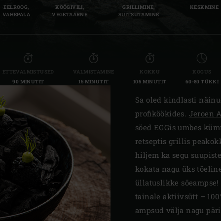
EELROOG,
KÖÖGIVILI,
GRILLIMINE,
KESKMINE
Slovenia | Slovenija
VAHEPALA
VEGETAARNE
SUITSUTAMINE
Spain | España
Sweden | Sverige
ETTEVALMISTUSED
VALMISTAMINE
KOKKU
KOGUS
Switzerland (French) 
90 MINUTIT
15 MINUTIT
105 MINUTIT
60-80 TÜKKI
Switzerland | Schwei
Sa oled kindlasti näinu
profiköökides.
Jeroen A
Turkey | Türkiye
söed EGGis umbes kümm
retseptis grillis peakok
hiljem ka segu suupist
kokata nagu üks tõelin
üllatuslikke söeampse!
tainale aktiivsütt – 10
ampsud välja nagu päri