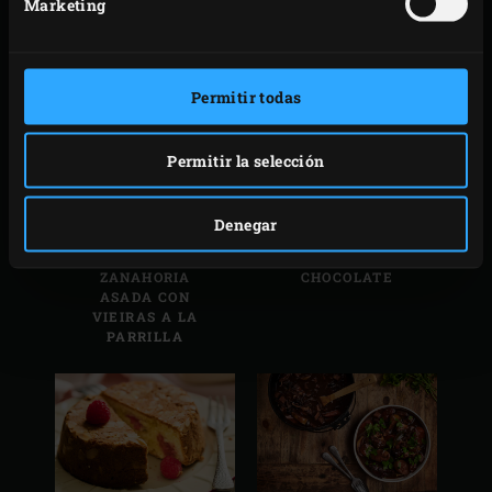
Marketing
FILETE DE
ASADA
SALMÓN
AHUMADO EN
CALIENTE CON
SALSA DE ENELDO
Permitir todas
Permitir la selección
Denegar
ENSALADA DE
MOELLEUX DE
ZANAHORIA
CHOCOLATE
ASADA CON
VIEIRAS A LA
PARRILLA