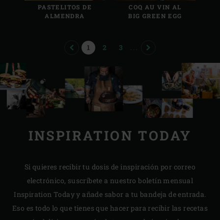
PASTELITOS DE
COQ AU VIN AL
ALMENDRA
BIG GREEN EGG
PREVIOUS
PAGE
PAGE
PAGE
NEXT
1
2
3
...
INSPIRATION TODAY
Si quieres recibir tu dosis de inspiración por correo
electrónico, suscríbete a nuestro boletín mensual
Inspiration Today y añade sabor a tu bandeja de entrada.
Eso es todo lo que tienes que hacer para recibir las recetas