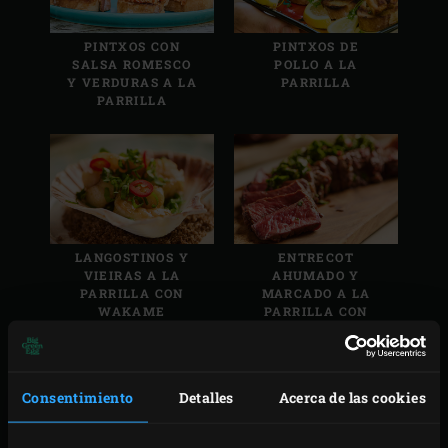
FUMAR
(
35
)
AVES
(
19
)
PINTXOS CON
PINTXOS DE
SALSA ROMESCO
POLLO A LA
GUISAR
(
21
)
FRUTA
(
17
)
Y VERDURAS A LA
PARRILLA
PARRILLA
ASAR
(
18
)
PAN Y MASA
(
11
)
COCCIÓN LENTA
(
11
)
LANGOSTINOS
(
10
)
HIRVIENDO
(
11
)
WOK
(
3
)
LANGOSTINOS Y
ENTRECOT
VAPOR
(
2
)
VIEIRAS A LA
AHUMADO Y
PARRILLA CON
MARCADO A LA
WAKAME
PARRILLA CON
CHIMICHURRI
Consentimiento
Detalles
Acerca de las cookies