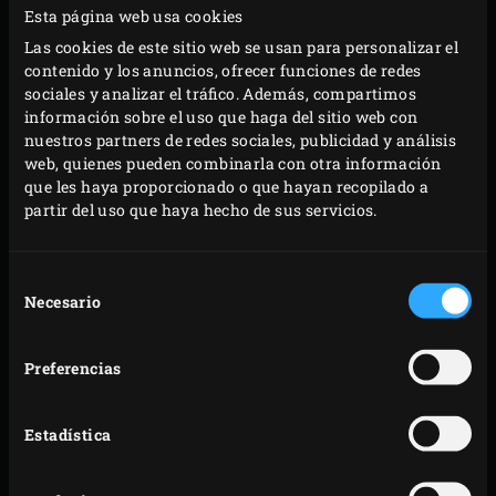
Esta página web usa cookies
SMASH BURGER
SMASH BURGER
Las cookies de este sitio web se usan para personalizar el
CLÁSICA
KOREAN BBQ
contenido y los anuncios, ofrecer funciones de redes
sociales y analizar el tráfico. Además, compartimos
información sobre el uso que haga del sitio web con
nuestros partners de redes sociales, publicidad y análisis
web, quienes pueden combinarla con otra información
que les haya proporcionado o que hayan recopilado a
partir del uso que haya hecho de sus servicios.
CHULETAS DE
MINI SCONES CON
CORDERO CON
COMPOTA DE
PATATAS Y
Selección
RUIBARBO Y
VERDURAS A LA
Necesario
de
CLOTTED CREAM
PARRILLA
consentimiento
Preferencias
Estadística
SOPA DE CEBOLLA