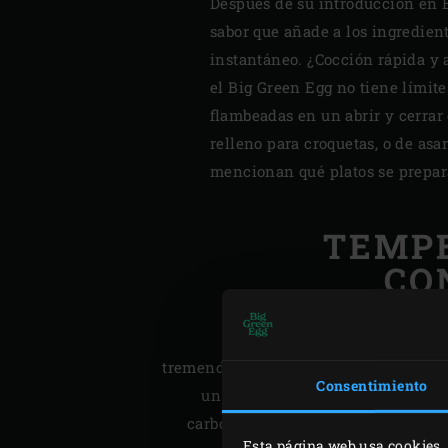
Después de su introducción en E
sabor que añade a los ingredien
instantáneo. ¿Cocción rápida y a
el Big Green Egg no tiene límite
flambeadas en un abrir y cerra
relleno para croquetas, o de asa
mencionan qué platos se prepara
TEMP
CO
Otra característica del mater
tremendo efecto aislante, lo que convi
Consentimiento
un kamado especialmente económ
carbón en el EGG brilla durante todo
Esta página web usa cookies