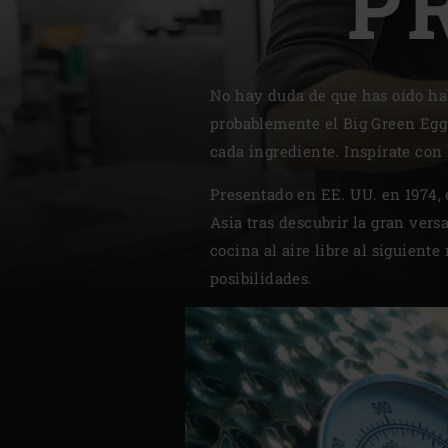
P
Denmark | Danmark
Estonia | Eesti
No hay duda de que has oído hab
Finland | Suomi
probablemente el Big Green Egg 
cada ingrediente. Inspírate con
France | France
Presentado en EE. UU. en 1974, 
Germany | Deutschland
Asia tras descubrir la gran vers
Greece | Ελλάδα
cocina al aire libre al siguient
posibilidades.
Hungary | Magyarország