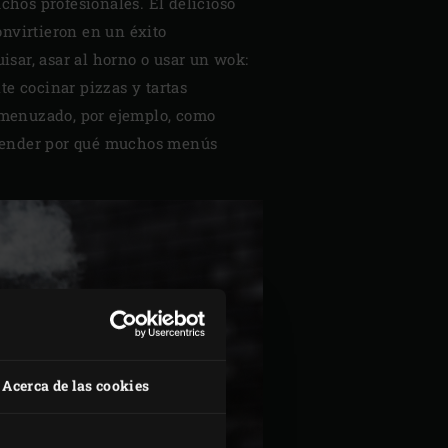
hos profesionales. El delicioso
onvirtieron en un éxito
uisar, asar al horno o usar un wok:
te cocinar pizzas y tartas
smenuzado, por ejemplo, como
 entender por qué muchos menús
Acerca de las cookies