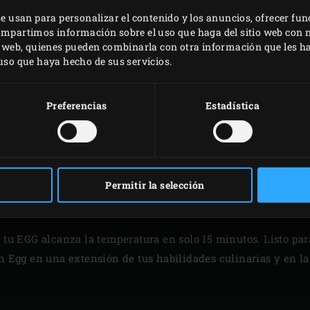
nes a baja temperatura y
se usan para personalizar el contenido y los anuncios, ofrecer fun
 de carbón dura hasta 35
compartimos información sobre el uso que haga del sitio web con 
e cada operación al usar
is web, quienes pueden combinarla con otra información que les 
ión de aire perfecta y la
 uso que haya hecho de sus servicios.
en Egg se mantiene muy
tura deseada, dentro de
Preferencias
Estadística
go de entre 70 y 350 °C.
Permitir la selección
CARTA DE PRESENTACI
 tu EGG alcanza la temperatura en solo 15 minutos. Listo par
n Egg en una extensión de tus habilidades culinarias y en la