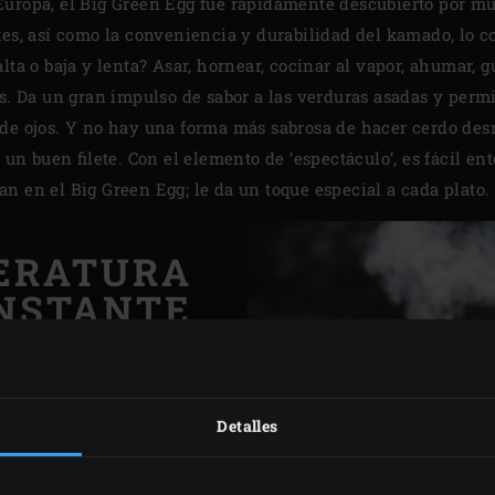
uropa, el Big Green Egg fue rápidamente descubierto por muc
tes, así como la conveniencia y durabilidad del kamado, lo c
lta o baja y lenta? Asar, hornear, cocinar al vapor, ahumar, g
s. Da un gran impulso de sabor a las verduras asadas y permi
r de ojos. Y no hay una forma más sabrosa de hacer cerdo de
r un buen filete. Con el elemento de ‘espectáculo’, es fácil
n en el Big Green Egg; le da un toque especial a cada plato.
ERATURA
NSTANTE
ial cerámico único es su
erte al Big Green Egg en
Detalles
ico. Incluso cuando el
 el día y la noche, rara