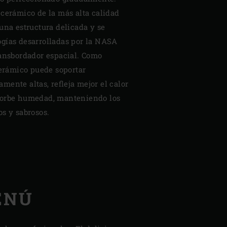
 cerámico de la más alta calidad
una estructura delicada y se
gías desarrolladas por la NASA
ransbordador espacial. Como
cerámico puede soportar
ente altas, refleja mejor el calor
sorbe humedad, manteniendo los
s y sabrosos.
ENÚ