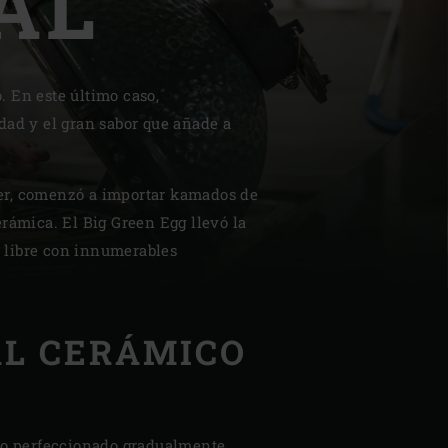
AL
. En este último caso,
idad y el gran sabor que añade a
| Schweiz (Français)
her, comenzó a importar kamados de
z
erámica. El Big Green Egg llevó la
re libre con innumerables
L CERÁMICO
do perfeccionado gradualmente.