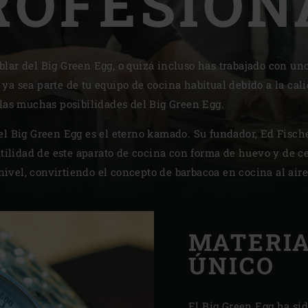
ROFESION
Slovenia | Slovenija
Spain | España
lar del Big Green Egg, o quizá incluso has trabajado con uno
Sweden | Sverige
ya sea parte de tu equipo de cocina habitual debido a la cal
 las muchas posibilidades del Big Green Egg.
Switzerland (French) 
el Big Green Egg es el eterno kamado. Su fundador, Ed Fisc
Switzerland | Schwei
atilidad de este aparato de cocina con forma de huevo y de c
Turkey | Türkiye
e nivel, convirtiendo el concepto de barbacoa en cocina al ai
MATERIA
ÚNICO
El Big Green Egg ha si