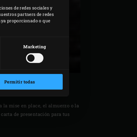
ciones de redes sociales y
nuestros partners de redes
haya proporcionado o que
Marketing
Permitir todas
ÓN
a la mise en place, el almuerzo o la
 carta de presentación para tus