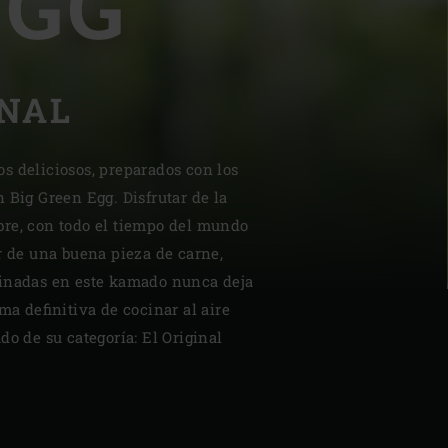
EGG
INAL
| Schweiz (Français)
s deliciosos, preparados con los
 Big Green Egg. Disfrutar de la
z
libre, con todo el tiempo del mundo
r de una buena pieza de carne,
cinadas en este kamado nunca deja
ma definitiva de cocinar al aire
do de su categoría: El Original