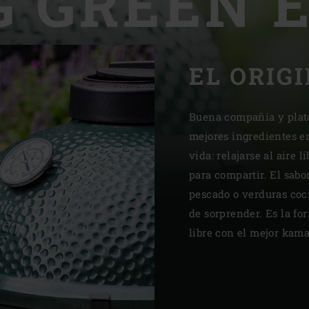
G GREEN 
Slovenia | Slovenija
Spain | España
EL ORIG
Sweden | Sverige
Switzerland (French) 
Buena compañía y plato
mejores ingredientes en
Switzerland | Schwei
vida: relajarse al aire 
Turkey | Türkiye
para compartir. El sabo
pescado o verduras co
de sorprender. Es la for
libre con el mejor kama