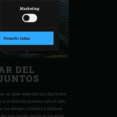
Marketing
Permitir todas
AR DEL
 JUNTOS
en un plan especial con Big Green
 y se disfruta durante todo el año,
a a tus amigos o familia y disfruta
del pan recién hecho al levantar