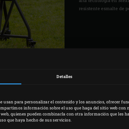
alta tecnología en Méx
resistente esmalte de p
MENTOS
PECIALES
Detalles
hacia algo mucho mayor,
e, y Big Green Egg acabó
se usan para personalizar el contenido y los anuncios, ofrecer fun
compartimos información sobre el uso que haga del sitio web con 
n, el control preciso de
is web, quienes pueden combinarla con otra información que les 
s técnicas lo convierten
 uso que haya hecho de sus servicios.
 Desde una pizza rápida,