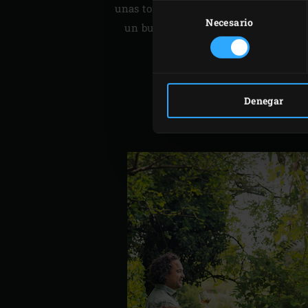
Selección
unas tortitas esponjosas o un guiso a 
de
Necesario
un buen filete o unas verduras asada
consentimiento
en Big Green Egg gana u
Denegar