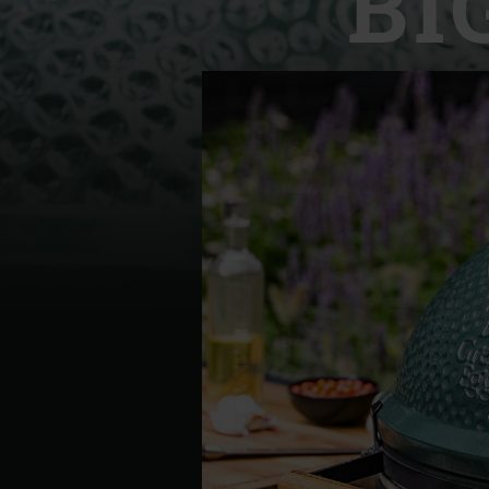
BI
Denmark | Danmark
Estonia | Eesti
Finland | Suomi
France | France
Germany | Deutschland
Greece | Ελλάδα
Hungary | Magyarország