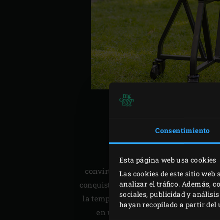
MO
ES
Consentimiento
La barbacoa evolucionó 
Esta página web usa cookies
convirtiéndose en cocina al aire libr
Las cookies de este sitio web 
analizar el tráfico. Además, 
conquistando también Europa. El carbó
sociales, publicidad y anális
la temperatura y la versatilidad de su
hayan recopilado a partir del
en una auténtica cocina exterior.