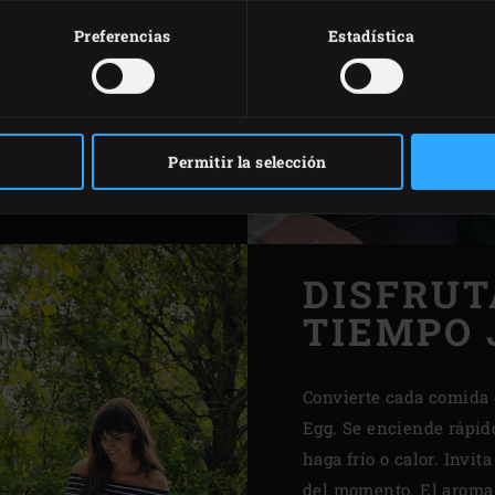
fuego lento, pasando por
Preferencias
Estadística
s, todo lo que se cocina
n punto extra de sabor.
Permitir la selección
DISFRUT
TIEMPO
Convierte cada comida 
Egg. Se enciende rápido
haga frío o calor. Invit
del momento. El aroma 