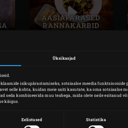
AASIAPÄRASED
GA
RANNAKARBID
Üksikasjad
seid.
RÖSTITUD
eklaamide isikupärastamiseks, sotsiaalse meedia funktsioonide 
et selle kohta, kuidas meie saiti kasutate, ka oma sotsiaalse me
BATAAT
ivad seda kombineerida muu teabega, mida olete neile esitanud 
se käigus.
Eelistused
Statistika