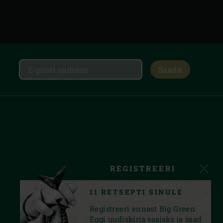
Saada
REGISTREERI
11 RETSEPTI SINULE
Registreeri ennast Big Green
Eggi uudiskirja saajaks ja saad