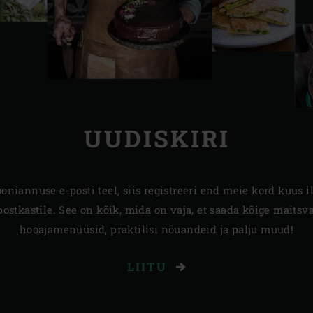
UUDISKIRI
oniannuse e-posti teel, siis registreeri end meie kord kuus 
a postkastile. See on kõik, mida on vaja, et saada kõige maits
hooajamenüüsid, praktilisi nõuandeid ja palju muud!
LIITU