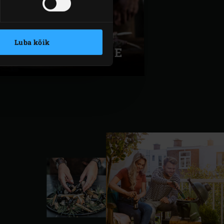
GRILLITUD
Luba kõik
LAMBAKARREE