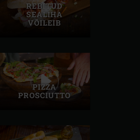
REBITUD
SEALIHA
VÕILEIB
PIZZA
PROSCIUTTO