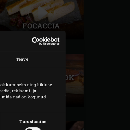
FOCACCIA
Teave
ŠOKOLAADIKOOK
GRILLITUD
pakkumiseks ning liikluse
edia, reklaami- ja
ANANASSIGA
või mida nad on kogunud
Turustamine