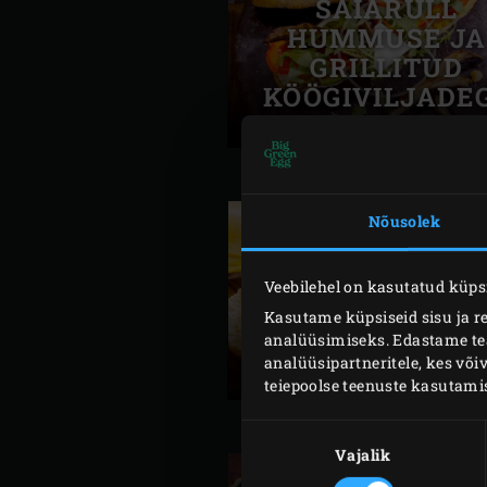
SAIARULL
HUMMUSE JA
GRILLITUD
KÖÖGIVILJADE
Nõusolek
Veebilehel on kasutatud küpsi
HAMBURGER
Kasutame küpsiseid sisu ja r
analüüsimiseks. Edastame teav
KUKLIL
analüüsipartneritele, kes võ
teiepoolse teenuste kasutami
Nõusoleku
valik
Vajalik