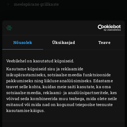
meelepärane grillkaste
ETTEVALMISTUS
Nõusolek
Üksikasjad
Teave
Eemalda seakaelakarbonaad külmkapist. Sega
määrde jaoks kõik koostisosad kokku ja määri liha
Veebilehel on kasutatud küpsiseid.
rohkelt seguga.
Kasutame küpsiseid sisu ja reklaamide
isikupärastamiseks, sotsiaalse meedia funktsioonide
Leota suur peotäis
kirsi puidulaaste
vees. Sega
pakkumiseks ning liikluse analüüsimiseks. Edastame
mõni peotäis kirsi puidulaaste (leotamata)
teavet selle kohta, kuidas meie saiti kasutate, ka oma
süütamata süttesse. Ava Big Green Eggi
sotsiaalse meedia, reklaami- ja analüüsipartneritele, kes
võivad seda kombineerida muu teabega, mida olete neile
keraamilisel alusel olev tuuletõmbeava täielikult,
esitanud või mida nad on kogunud teiepoolse teenuste
jaota sütele kolm tulesüütajat ja süüta need. Jäta
kasutamise käigus.
EGG’i kaas 10–12 minutiks lahti.
Puista leotatud puidulaaste hõõguvatele sütele.