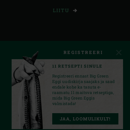
LIITU
REGISTREERI
11 RETSEPTI SINULE
Registreeri ennast Big Green
Eggi uudiskirja saajaks ja saad
endale kohe ka tasuta e-
raamatu 11 maitsva retseptiga,
mida Big Green Eggis
valmistada!
INSTAGRAM
FACEBOOK
YOUTUBE
JAA, LOOMULIKULT!
PRIVACY STATEMENT