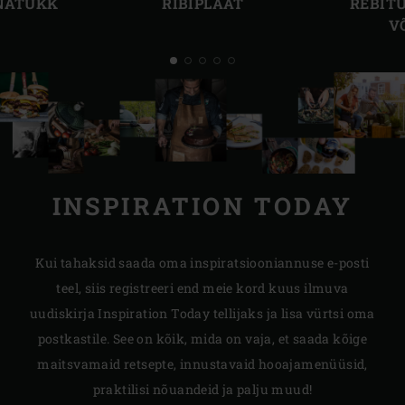
NNATÜKK
RIBIPLAAT
REBIT
V
INSPIRATION TODAY
Kui tahaksid saada oma inspiratsiooniannuse e-posti
teel, siis registreeri end meie kord kuus ilmuva
uudiskirja Inspiration Today tellijaks ja lisa vürtsi oma
postkastile. See on kõik, mida on vaja, et saada kõige
maitsvamaid retsepte, innustavaid hooajamenüüsid,
praktilisi nõuandeid ja palju muud!