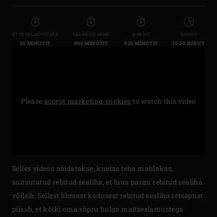
ETTEVALMISTUSED
VALMISTAMINE
KOKKU
KOGUS
20 MINUTIT
900 MINUTIT
920 MINUTIT
15-20 ISIKUT
Please
accept marketing-cookies
to watch this video
Selles videos näidatakse, kuidas teha mahlakas,
suitsutatud rebitud sealiha, et luua parim rebitud sealiha
võileib. Sellest lihtsast kodusest rebitud sealiha retseptist
piisab, et kõiki oma sõpru hulga maitseelamustega