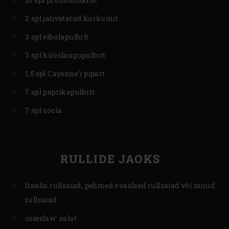
2 spl jahvatatud kurkumit
3 spl sibulapulbrit
3 spl küüslaugupulbrit
1,5 spl Cayenne’i pipart
7 spl paprikapulbrit
7 spl soola
RULLIDE JAOKS
Itaalia rullsaiad, pehmed ovaalsed rullsaiad või muud
rullsaiad
coleslaw’ salat