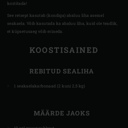
kostitada!
See retsept kasutab (kondiga) abaluu liha asemel
seakaela. Võib kasutada ka abaluu liha, kuid ole teadlik,
et küpsetusaeg võib erineda.
KOOSTISAINED
REBITUD SEALIHA
1 seakaelakarbonaad (2 kuni 2,5 kg)
MÄÄRDE JAOKS
10 spl pruunsuhkrut