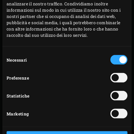
PREPARAZIONE
analizzare il nostro traffico. Condividiamo inoltre
informazioni sul modo in cui utilizza il nostro sito con i
Accendere il carbone (
charcoal
) nel Big Green Egg e
nostri partner che si occupano di analisi dei dati web,
pubblicità e social media, i quali potrebbero combinarle
scldarlo a una temperature di 140°C. Nel frattempo,
con altre informazioni che ha fornito loro o che hanno
togliere gli sgombri dalla salamoia e asciugarli.
raccolto dal suo utilizzo dei loro servizi.
Riempire una
Drip Pan
con uno strato di acqua di 1
cm.
Selezione
Mettere un pezzo di Apple
Wood Chunk
sul carbone
Necessari
del
rovente. Posizionare il
convEGGtor
nell’EGG e sopra
consenso
la Drip Pan. Posizionare la
Stainless Steel Grid
Preferenze
nell’EGG, immergere brevemente il fieno in acqua e
distribuirlo sulla griglia. Posizionare gli sgombri
Statistiche
sopra il fieno e chiudere il coperchio dell’EGG.
Lasciare cuocere gli sgombri per circa 30 minuti,
Marketing
fino a quando non avranno raggiunto una
temperatura interna di 65°C; misurarlo con il
Instant Read Thermometer
.