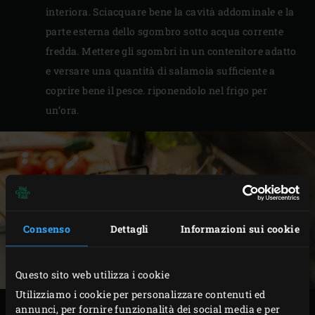
interiora. Sciacquare bene la cavità addominale e la
parte esterna dello sgombro sotto acqua corrente
fredda. Mettere gli sgombri in un contenitore adatto
e versare una quantità di salamoia sufficiente a
coprire bene il pesce. riponendolo nel frigo per
un’ora.
Consenso
Dettagli
Informazioni sui cookie
Questo sito web utilizza i cookie
Utilizziamo i cookie per personalizzare contenuti ed
annunci, per fornire funzionalità dei social media e per