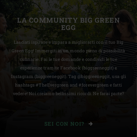
LA COMMUNITY BIG GREEN
EGG
Lasciati ispirare e impara a migliorarti con il tuo Big
Green Egg! Immergiti in un mondo pieno di possibilità
culinarie. Fai le tue domande e condividi le tue
esperienze tramite Facebook (biggreeneggit) e
Instagram (biggreeneggit). Tag @biggreeneggit, usa gli
hashtags #TheEvergreen and #forevergreen e fatti
vedere! Noi creiamo bellissimi ricordi. Ne farai parte?
SEI CON NOI?