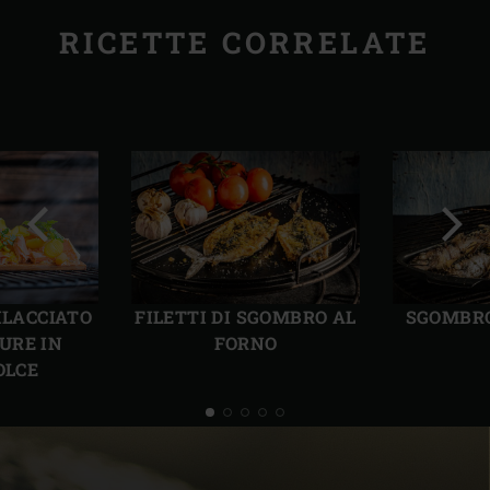
RICETTE CORRELATE
Precedente
Succ
ILACCIATO
FILETTI DI SGOMBRO AL
SGOMBRO
URE IN
FORNO
OLCE