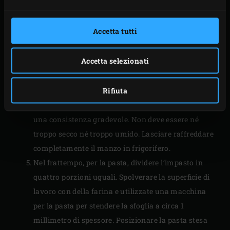
la Dutch Oven contenga ancora abbastanza liquido.
Se necessario, aggiungere un po’ d’acqua e chiudere
Accetta tutti
ogni volta il coperchio dell’EGG.
Rimuovere la Dutch Oven dall’EGG quando la
Accetta selezionati
bavette si sbriciola. Posizionare la carne in un
piatto o nel coperchio della Dutch oven, e usare le
Meat Claws
per sfilacciarla. Mescolare
Rifiuta
gradualmente la salsa, fino a quando il manzo avrà
una consistenza gradevole. Non deve essere né
troppo secco né troppo umido. Lasciare raffreddare
completamente il manzo in frigorifero.
Nel frattempo, per la pasta, dividere l’impasto in
quattro porzioni uguali. Spolverare la superficie di
lavoro con della farina e utilizzate una macchina
per la pasta per stendere la sfoglia a circa 1
millimetro di spessore. Posizionare la pasta stesa