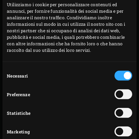
composto granuloso. Impastare ben con le mani
Utilizziamo i cookie per personalizzare contenuti ed
annunci, per fornire funzionalità dei social media e per
per ottenere poi una pasta soda ed elastica. Formare
analizzare il nostro traffico. Condividiamo inoltre
una palla di pasta, avvolgerla in una pellicola
informazioni sul modo in cui utilizza il nostro sito con i
trasparente e conservarla in frigorifero fino a
nostri partner che si occupano di analisi dei dati web,
pubblicità e social media, i quali potrebbero combinarle
quando la carne sarà pronta.
con altre informazioni che ha fornito loro o che hanno
Quando la carne è cotta da quasi 2 ore, sbucciare e
raccolto dal suo utilizzo dei loro servizi.
schiacciare gli spicchi d’aglio per la salsa di
pomodoro. Versare l’olio, aggiungere l’aglio, la
Selezione
passata, il vino rosso e il sale nella
Green Dutch
Necessari
del
Oven
ovale e mescolare. Togliere la bavette dall’EGG
consenso
e mettere la carne nel sugo nella Dutch Oven.
Preferenze
Posizionarla sulla griglia, chiudere il coperchio
dell’EGG e lasciare stufare dolcemente la carne per
Statistiche
altre 3 ore circa, fino a quando non sarà molto
tenera; mantenere la temperatura a 120°C. Mentre
Marketing
stufa, mescolate di tanto in tanto e controllate che