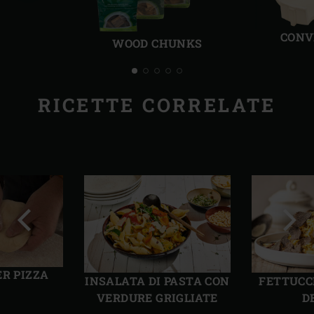
Precedente
Succ
CONV
WOOD CHUNKS
RICETTE CORRELATE
Precedente
Succ
ER PIZZA
INSALATA DI PASTA CON
FETTUCC
VERDURE GRIGLIATE
D