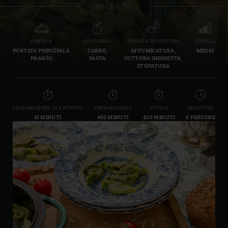
RICETTA
PORTATA
CATEGORIA
TECNICA DI COTTURA
LIVELLO
PORTATA PRINCIPALE,
CARNE,
AFFUMICATURA,
MEDIO
PRANZO
PASTA
COTTURA INDIRETTA,
STUFATURA
PREPARAZIONE IN ANTICIPO
PREPARAZIONE
TOTALE
QUANTITÀ
15 MINUTI
405 MINUTI
420 MINUTI
6 PERSONE