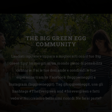
THE BIG GREEN EGG
COMMUNITY
Lasciati ispirare e impara a migliorarti con il tuo Big
Green Egg! Immergiti in un mondo pieno di possibilità
culinarie. Fai le tue domande e condividi le tue
esperienze tramite Facebook (biggreeneggit) e
Instagram (biggreeneggit). Tag @biggreeneggit, usa gli
hashtags #TheEvergreen and #forevergreen e fatti
vedere! Noi creiamo bellissimi ricordi. Ne farai parte?