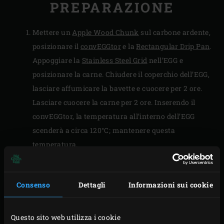
PREPARAZIONE
Mettere un
Apple Wood Chunk
sul carbone ardente,
posizionare il
convEGGtor
e la
Rectangular Drip Pan
.
Appoggiare la
Stainless Steel Grid
nell’EGG e
posizionare la carne. Chiudere il coperchio dell’EGG,
lasciare affumicare la bavette e cuocere per 2 ore.
Lasciare cuocere la carne per 2 ore. Inserendo il
convEGGtor, la temperatura all’interno dell’EGG
scenderà a circa 120°C; mantenere questa
temperatura.
Nel frattempo, per la pasta, frullare la farina e gli
spinaci freschi in un mixer. Disporre il composto di
Consenso
Dettagli
Informazioni sui cookie
farina sul piano di lavoro, fare una fontana al
centro e versarvi l’uovo e il tuorlo. Mescolare
dall’interno verso l’esterno fino ad ottenere un
Questo sito web utilizza i cookie