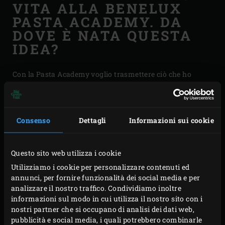
VITA ALLA BENELUX
PASTA ACADEMY. DA
DOVE È NATA QUESTA
IDEA?
Con la Pasta Academy voglio trasmettere ciò che ho
imparato. La pasta è così versatile. Qui spieghiamo come
fare i vari tipi di pasta partendo da zero. La pasta viene
trattata in modo molto approfondito; i partecipanti
Consenso
Dettagli
Informazioni sui cookie
imparano le tecniche, comprese le storie e gli aneddoti, e
stimoliamo i sensi in modi diversi. Per un attimo vi
Questo sito web utilizza i cookie
sembrerà di essere in Italia”.
Utilizziamo i cookie per personalizzare contenuti ed
annunci, per fornire funzionalità dei social media e per
AVETE ANCHE
analizzare il nostro traffico. Condividiamo inoltre
informazioni sul modo in cui utilizza il nostro sito con i
ACQUISTATO UN BIG
nostri partner che si occupano di analisi dei dati web,
GREEN EGG. QUAL È
pubblicità e social media, i quali potrebbero combinarle