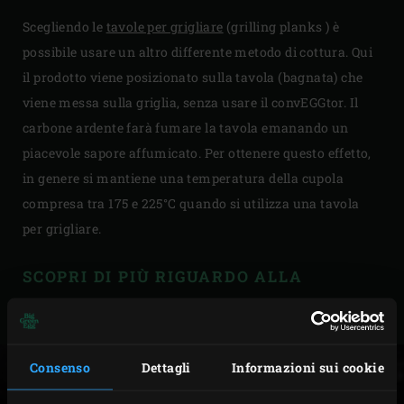
Scegliendo le
tavole per grigliare
(grilling planks ) è
possibile usare un altro differente metodo di cottura. Qui
il prodotto viene posizionato sulla tavola (bagnata) che
viene messa sulla griglia, senza usare il convEGGtor. Il
carbone ardente farà fumare la tavola emanando un
piacevole sapore affumicato. Per ottenere questo effetto,
in genere si mantiene una temperatura della cupola
compresa tra 175 e 225°C quando si utilizza una tavola
per grigliare.
SCOPRI DI PIÙ RIGUARDO ALLA
TECNICA DI AFFUMICATURA
Consenso
Dettagli
Informazioni sui cookie