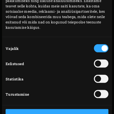
pakkumiseks ning liikluse analüüsimiseks. Edastame
teavet selle kohta, kuidas meie saiti kasutate, ka oma
sotsiaalse meedia, reklaami- ja analüüsipartneritele, kes
võivad seda kombineerida muu teabega, mida olete neile
esitanud või mida nad on kogunud teiepoolse teenuste
kasutamise käigus.
PIZZA
TAIMNE
MARGHERITA
WELLINGTON
Nõusoleku
KÄHARA
Vajalik
valik
Eelistused
Statistika
SOOLAKOORIKUS
FLANK-STEIGI
MERIAHVEN
RULAAD PESTOGA
Turustamine