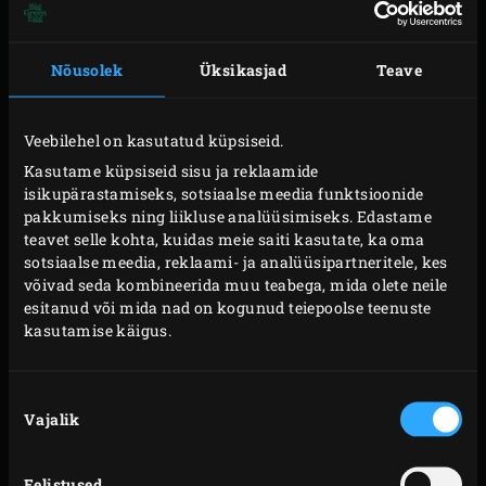
Süüta Big Green Eggis
söed
. Tõsta
convEGGtor
EGGi,
aseta sellele
ümar rasvapann
ja kõige peale säti
roostevabast terasest rest
. Kuumuta EGGi, kuni
Nõusolek
Üksikasjad
Teave
temperatuur on 120 °C.
Samal ajal tee sea kõhutüki rasvasemale küljele
Veebilehel on kasutatud küpsiseid.
kerged ristilõiked. Koor küüslauk ja haki peeneks.
Kasutame küpsiseid sisu ja reklaamide
Eemalda tüümianioksalt lehed ja rosmariinilt
isikupärastamiseks, sotsiaalse meedia funktsioonide
okkad ning haki need peeneks. Sega pipar soola ja
pakkumiseks ning liikluse analüüsimiseks. Edastame
teavet selle kohta, kuidas meie saiti kasutate, ka oma
jahvatatud köömnetega.
sotsiaalse meedia, reklaami- ja analüüsipartneritele, kes
Pintselda sea kõhutükk igast küljest oliiviõliga ja
võivad seda kombineerida muu teabega, mida olete neile
puista peale maitsesegu. Hõõru maitsed lihasse.
esitanud või mida nad on kogunud teiepoolse teenuste
kasutamise käigus.
Pane lihatükk töölauale, rasvane pool üleval.
Puista sellele küüslauk ja maitseroheline ning
Nõusoleku
hõõru samuti lihasse. Suru loorberilehed liha
Vajalik
valik
pinnale.
Eelistused