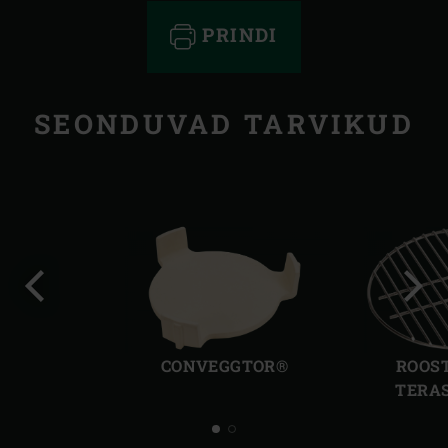
PRINDI
SEONDUVAD TARVIKUD
Eelmine
Järg
slaid
slaid
CONVEGGTOR®
ROOS
TERAS