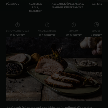
PÕHIROOG
KLASSIKA,
AEGLANE KÜPSETAMINE,
LIHTNE
LIHA,
KAUDNE KÜPSETAMINE
SEAKÕHT
ETTEVALMISTUSED
VALMISTAMINE
KOKKU
KOGUS
15 MINUTIT
120 MINUTIT
135 MINUTIT
4 ISIKUT
Aeglaselt küpsetatud seakõht on kindlasti üks neist