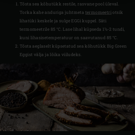
Tõsta sea kõhutükk restile, rasvane pool üleval.
Torka kahe anduriga juhtmeta
termomeetri
otsik
lihatüki keskele ja sulge EGGi kuppel. Säti
termomeetrile 85 °C. Lase lihal küpseda 1½-2 tundi,
kuni lihasisetemperatuur on saavutanud 85 °C.
Tõsta aeglaselt küpsetatud sea kõhutükk Big Green
Eggist välja ja lõika viiludeks.