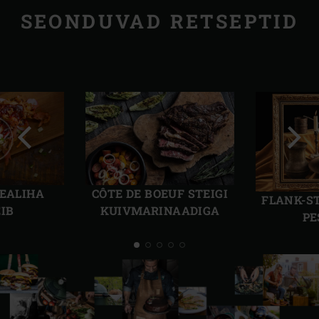
SEONDUVAD RETSEPTID
Eelmine
Järg
slaid
slaid
SEALIHA
CÔTE DE BOEUF STEIGI
FLANK-S
EIB
KUIVMARINAADIGA
PE