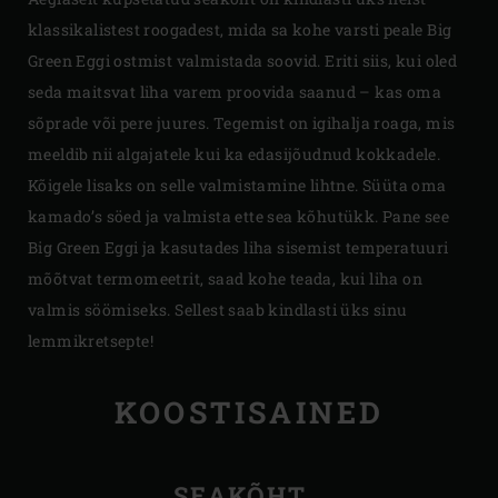
klassikalistest roogadest, mida sa kohe varsti peale Big
Green Eggi ostmist valmistada soovid. Eriti siis, kui oled
seda maitsvat liha varem proovida saanud – kas oma
sõprade või pere juures. Tegemist on igihalja roaga, mis
meeldib nii algajatele kui ka edasijõudnud kokkadele.
Kõigele lisaks on selle valmistamine lihtne. Süüta oma
kamado’s söed ja valmista ette sea kõhutükk. Pane see
Big Green Eggi ja kasutades liha sisemist temperatuuri
mõõtvat termomeetrit, saad kohe teada, kui liha on
valmis söömiseks. Sellest saab kindlasti üks sinu
lemmikretsepte!
KOOSTISAINED
SEAKÕHT