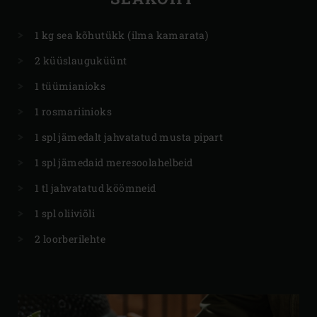
1 kg sea kõhutükk (ilma kamarata)
2 küüslauguküünt
1 tüümianioks
1 rosmariinioks
1 spl jämedalt jahvatatud musta pipart
1 spl jämedaid meresoolahelbeid
1 tl jahvatatud köömneid
1 spl oliiviõli
2 loorberilehte