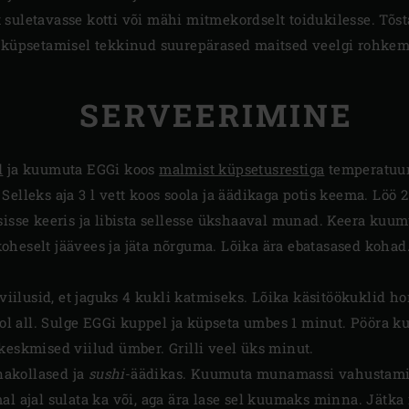
 suletavasse kotti või mähi mitmekordselt toidukilesse. Tõs
s küpsetamisel tekkinud suurepärased maitsed veelgi rohke
SERVEERIMINE
d
ja kuumuta EGGi koos
malmist küpsetusrestiga
temperatuur
Selleks aja 3 l vett koos soola ja äädikaga potis keema. Löö 
sisse keeris ja libista sellesse ükshaaval munad. Keera kuu
oheselt jäävees ja jäta nõrguma. Lõika ära ebatasased koha
u viilusid, et jaguks 4 kukli katmiseks. Lõika käsitöökuklid h
ool all. Sulge EGGi kuppel ja küpseta umbes 1 minut. Pööra ku
keskmised viilud ümber. Grilli veel üks minut.
akollased ja
sushi
-äädikas. Kuumuta munamassi vahustami
al ajal sulata ka või, aga ära lase sel kuumaks minna. Jätk