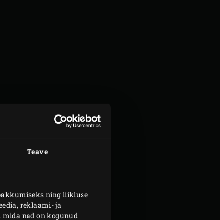
Teave
SERVEERIMISEKS
pakkumiseks ning liikluse
käsitöökuklit
edia, reklaami- ja
või mida nad on kogunud
lge kapsasalat