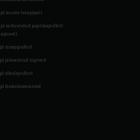
spl musta terapipart
spl suitsutatud paprikapulbrit
agusat)
spl sinepipulbrit
spl jahvatatud ingverit
spl sibulapulbrit
spl fenkoliseemneid