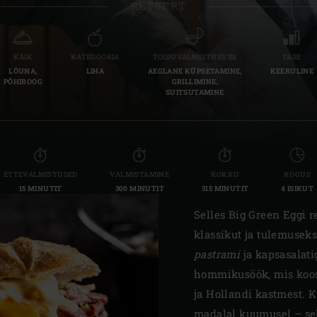
RETSEPT
Slovenia | Slovenija
Spain | España
KÄIK
KATEGOORIA
TOIDUVALMISTUSVIIS
TASE
LÕUNA,
LIHA
AEGLANE KÜPSETAMINE,
KEERULINE
Sweden | Sverige
PÕHIROOG
GRILLIMINE,
SUITSUTAMINE
Switzerland (French) 
Switzerland | Schwei
Turkey | Türkiye
ETTEVALMISTUSED
VALMISTAMINE
KOKKU
KOGUS
15 MINUTIT
300 MINUTIT
315 MINUTIT
4 ISIKUT
Selles Big Green Eggi 
klassikut ja tulemusek
pastrami
ja kapsasalati
hommikusöök, mis koosn
ja Hollandi kastmest. K
madalal kuumusel – sel