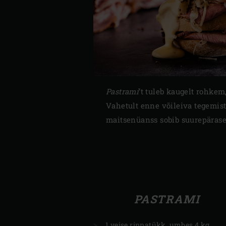
Pastrami
’t tuleb kaugelt rohkem
Vahetult enne võileiva tegemist 
maitsenüanss sobib suurepärase
PASTRAMI
1 veise rinnatükk, umbes 4 kg