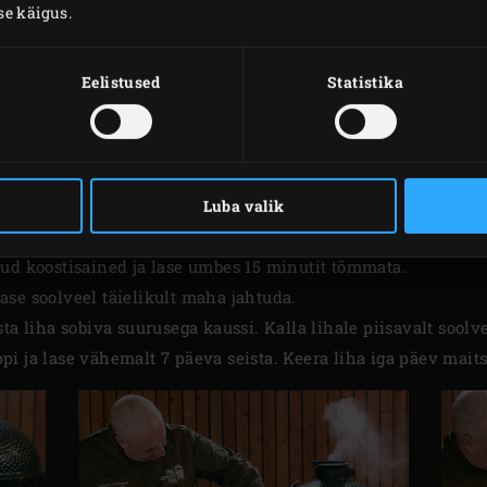
se käigus.
150 g võid
Eelistused
Statistika
1 spl teralist sinepit
ETTEVALMISTUS
Luba valik
 aja 2 liitrit vett koos soola ja pruuni suhkruga keema. Sama
nud koostisained ja lase umbes 15 minutit tõmmata.
 lase soolveel täielikult maha jahtuda.
sta liha sobiva suurusega kaussi. Kalla lihale piisavalt soolvet
i ja lase vähemalt 7 päeva seista. Keera liha iga päev maits