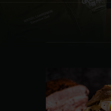
Denmark | Danmark
Estonia | Eesti
Finland | Suomi
France | France
Germany | Deutschland
Greece | Ελλάδα
Hungary | Magyarország