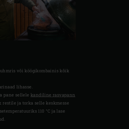
 uhmris või köögikombainis kõik
rinaad lihasse.
a pane sellele
kandiline rasvapann
 restile ja torka selle keskmesse
setemperatuuriks 110 °C ja lase
ud.