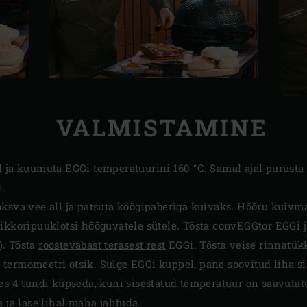
VALMISTAMINE
d
ja kuumuta EGGi temperatuurini 160 °C. Samal ajal purusta
.
ksva vee all ja patsuta köögipaberiga kuivaks. Hõõru kuivma
hikkoripuuklotsi hõõguvatele sütele. Tõsta convEGGtor EGGi j
). Tõsta
roostevabast terasest rest
EGGi. Tõsta veise rinnatükk
 termomeetri
otsik. Sulge EGGi kuppel, pane soovitud liha si
bes 4 tundi küpseda, kuni sisestatud temperatuur on saavutat
 ja lase lihal maha jahtuda.