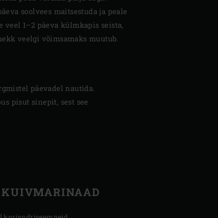
 päeva soolvees maitsestuda ja peale
e veel 1–2 päeva külmkapis seista,
 mekk veelgi võimsamaks muutub.
ärgmistel päevadel nautida.
s pisut sinepit, sest see
KUIVMARINAAD
tl koriandriseemneid