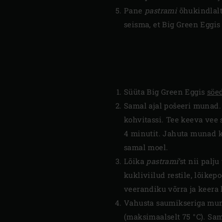
Pane
pastrami
õhukindlalt
seisma, et Big Green Eggi
Süüta Big Green Eggis
söe
Samal ajal pošeeri munad. 
kohvitassi. Tee keeva vee 
4 minutit. Jahuta munad k
samal moel.
Lõika
pastrami
’st nii palj
kukliviilud restile, lõikep
veerandiku võrra ja keera 
Vahusta saumikseriga mun
(maksimaalselt 75 °C). Sam