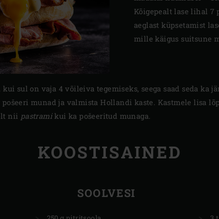
Kõigepealt lase lihal 7
aeglast küpsetamist las
mille käigus suitsune
, kui sul on vaja 4 võileiva tegemiseks, seega saad seda ka j
pošeeri munad ja valmista Hollandi kaste. Kastmele lisa lõpu
lt nii
pastrami
kui ka pošeeritud munaga.
KOOSTISAINED
SOOLVESI
250 g nitritsoola
3 