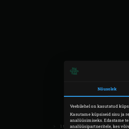
Nõusolek
POŠEERITUD
Veebilehel on kasutatud küpsi
MUNAD
Kasutame küpsiseid sisu ja r
analüüsimiseks. Edastame teav
1 tl soola
analüüsipartneritele, kes võ