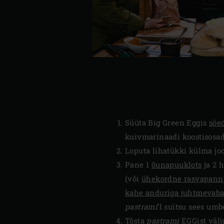
Süüta Big Green Eggis
söe
kuivmarinaadi koostisosad
Loputa lihatükki külma joo
Pane 1
õunapuuklots
ja 2 
(või
ühekordne rasvapann
kahe anduriga juhtmevaba
pastrami
’l suitsu sees um
Tõsta
pastrami
EGGist välja