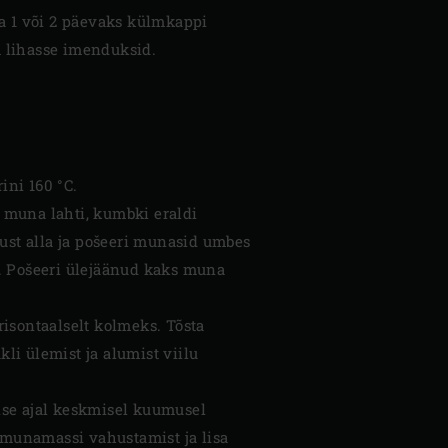
ta 1 või 2 päevaks külmkappi
m lihasse imenduksid.
ini 160 °C.
2 muna lahti, kumbki eraldi
must alla ja pošeeri munasid umbes
d. Pošeeri ülejäänud kaks muna
orisontaalselt kolmeks. Tõsta
kli ülemist ja alumist viilu
se ajal keskmisel kuumusel
a munamassi vahustamist ja lisa