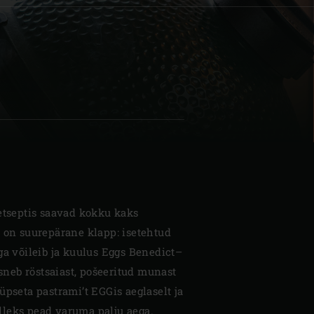
| Schweiz (Français)
z
retseptis saavad kokku kaks
s on suurepärane klapp: isetehtud
ga võileib ja kuulus Eggs Benedict–
eb röstsaiast, pošeeritud munast
üpseta pastrami’t EGGis aeglaselt ja
leks pead varuma palju aega.