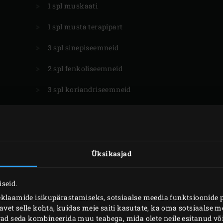
1 spl muskaati
1 spl musta terapipart
3 spl sinepiseemneid
2 spl fenkoliseemneid
3 spl koriandriseemneid
1 spl köömneid
Üksikasjad
HOLLANDI KASTE
seid.
eklaamide isikupärastamiseks, sotsiaalse meedia funktsioonide 
3 munakollast
4 
et selle kohta, kuidas meie saiti kasutate, ka oma sotsiaalse me
ivad seda kombineerida muu teabega, mida olete neile esitanud 
3 spl
sushi
-äädikat
Va