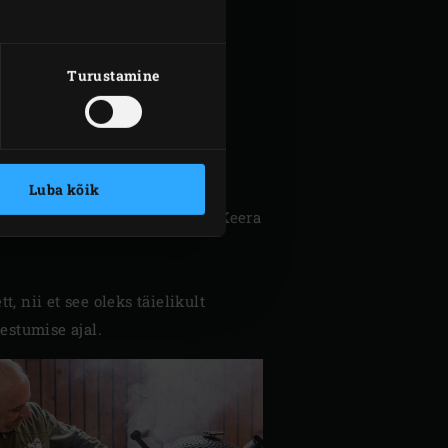
Turustamine
Luba kõik
l ajal poolita küüslaugumugul. Keera
t, nii et see oleks täielikult
estumise ajal.