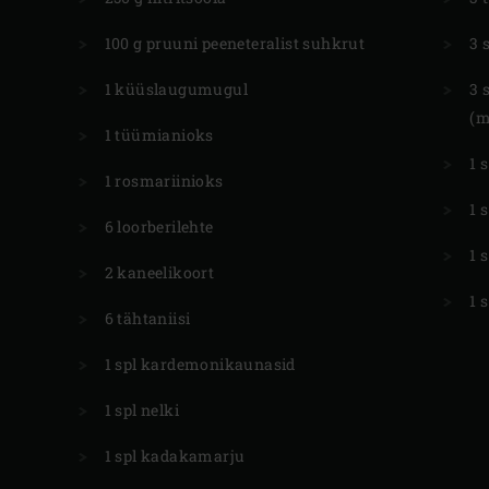
100 g pruuni peeneteralist suhkrut
3 
1 küüslaugumugul
3 
(m
1 tüümianioks
1 
1 rosmariinioks
1 
6 loorberilehte
1 
2 kaneelikoort
1 
6 tähtaniisi
1 spl kardemonikaunasid
1 spl nelki
1 spl kadakamarju