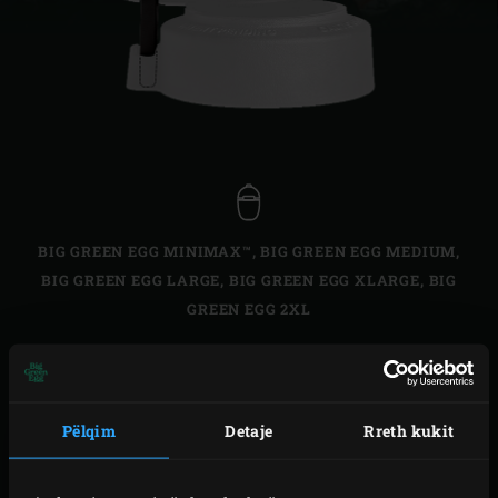
BIG GREEN EGG MINIMAX™
,
BIG GREEN EGG MEDIUM
,
BIG GREEN EGG LARGE
,
BIG GREEN EGG XLARGE
,
BIG
GREEN EGG 2XL
Gjithmonë ka mundësi për të rënë shi ndërkohë që
përdorni pajisjen EGG. Si përdorues i entuziazmuar i
Pëlqim
Detaje
Rreth kukit
pajisjes EGG, ju nuk do të lejoni shiun t’ua ndalë gatimin,
por ju gjithashtu nuk dëshironi pika shiu në pajisjen tuaj
të Big Green Egg. Kapaku për mbrojtje nga shiu i Big