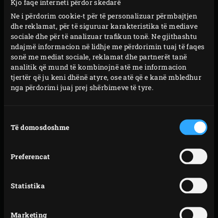
Kjo faqe interneti përdor skedarë
Green Egg shërben si një ombrellë për rregullatorin tuaj
Ne i përdorim cookie-t për të personalizuar përmbajtjen
të ajrit. Kapaku për mbrojtje nga shiu mund të përdoret
dhe reklamat, për të siguruar karakteristika të mediave
sociale dhe për të analizuar trafikun tonë. Ne gjithashtu
vetëm në kombinim me
r
regullatorin
.
ndajmë informacion në lidhje me përdorimin tuaj të faqes
sonë me mediat sociale, reklamat dhe partnerët tanë
Kodi i
analitik që mund të kombinojnë atë me informacion
Modelet
tjertër që ju keni dhënë atyre, ose atë që e kanë mbledhur
artikullit
nga përdorimi juaj prej shërbimeve të tyre.
2XL,
XLarge,
Zgjedhja
120748
Large,
Të domosdoshme
e
pëlqimit
Medium
Preferencat
MiniMax
121042
AKSESORËT E
Statistika
PËRDORUR
Marketing