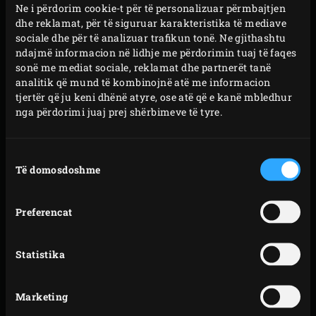
Për
Vendosni
Ne i përdorim cookie-t për të personalizuar përmbajtjen
lok
dhe reklamat, për të siguruar karakteristika të mediave
kodin
tim
sociale dhe për të analizuar trafikun tonë. Ne gjithashtu
akt
postar
PËRDORNI VENDNDODHJEN TIME MOMENTALE
ndajmë informacion në lidhje me përdorimin tuaj të faqes
ose
sonë me mediat sociale, reklamat dhe partnerët tanë
analitik që mund të kombinojnë atë me informacion
qytetin
tjertër që ju keni dhënë atyre, ose atë që e kanë mbledhur
tuaj
NIVELET
nga përdorimi juaj prej shërbimeve të tyre.
PLATIN
Zgjedhja
Të domosdoshme
e
pëlqimit
ARI
Preferencat
ARGJEND
Statistika
BRONZ
Marketing