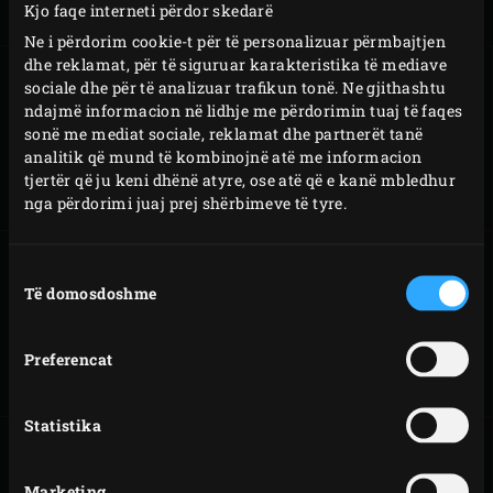
Kjo faqe interneti përdor skedarë
që nga sot e tutje, të mos ju ik asgjë!
Ne i përdorim cookie-t për të personalizuar përmbajtjen
dhe reklamat, për të siguruar karakteristika të mediave
sociale dhe për të analizuar trafikun tonë. Ne gjithashtu
ndajmë informacion në lidhje me përdorimin tuaj të faqes
sonë me mediat sociale, reklamat dhe partnerët tanë
RECETA
MENYTË
analitik që mund të kombinojnë atë me informacion
tjertër që ju keni dhënë atyre, ose atë që e kanë mbledhur
nga përdorimi juaj prej shërbimeve të tyre.
Zgjedhja
Të domosdoshme
e
pëlqimit
SPECIALE
BLOG & EVENTS
Preferencat
Statistika
Marketing