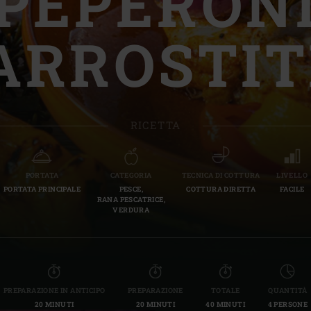
PEPERON
Slovenia | Slovenija
ARROSTIT
Spain | España
Sweden | Sverige
Switzerland (French) 
RICETTA
Switzerland | Schwei
Turkey | Türkiye
PORTATA
CATEGORIA
TECNICA DI COTTURA
LIVELLO
PORTATA PRINCIPALE
PESCE,
COTTURA DIRETTA
FACILE
RANA PESCATRICE,
VERDURA
PREPARAZIONE IN ANTICIPO
PREPARAZIONE
TOTALE
QUANTITÀ
20 MINUTI
20 MINUTI
40 MINUTI
4 PERSONE