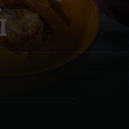
I
I
| Schweiz (Français)
z