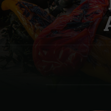
Denmark | Danmark
Estonia | Eesti
Finland | Suomi
France | France
Germany | Deutschland
Greece | Ελλάδα
Hungary | Magyarország