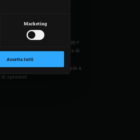
ZIONE IN
O
Marketing
one (
charcoal
) nel Big Green Egg e
ast Iron Grid
, a una temperatura di
Accetta tutti
ciate le cipolle rosse e tagliatele a
 di spessore.