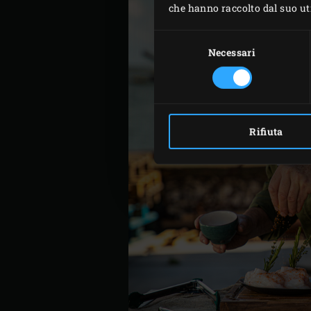
che hanno raccolto dal suo util
Selezione
del
Necessari
consenso
Rifiuta