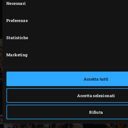
Necessari
del
RICETTE CORRELATE
consenso
Preferenze
Statistiche
Marketing
Precedente
Succ
Accetta tutti
FUMICATO
FISH BURGER
STUFAT
AFF
Accetta selezionati
Rifiuta