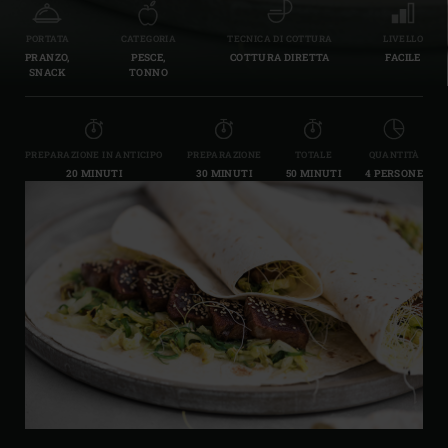
PORTATA
CATEGORIA
TECNICA DI COTTURA
LIVELLO
PRANZO,
PESCE,
COTTURA DIRETTA
FACILE
SNACK
TONNO
PREPARAZIONE IN ANTICIPO
PREPARAZIONE
TOTALE
QUANTITÀ
20 MINUTI
30 MINUTI
50 MINUTI
4 PERSONE