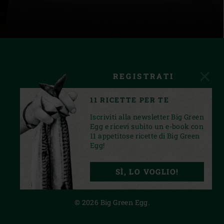
REGISTRATI
11 RICETTE PER TE
Iscriviti alla newsletter Big Green
Egg e ricevi subito un e-book con
11 appetitose ricette di Big Green
Egg!
FACEBOOK
INSTAGRAM
YOUTUBE
SÌ, LO VOGLIO!
PRIVACY STATEMENT
© 2026 Big Green Egg.