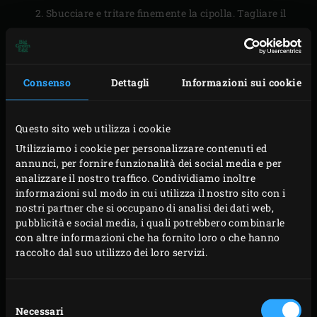
Sbucciare e tritare finemente la cipolla. Tagliare il
porro ad anelli e lo spicchio d’aglio in quarti.
Cospargere il filetto di platessa con sale e pepe a
piacere. Unire la farina, il pangrattato e il curry in
Consenso
Dettagli
Informazioni sui cookie
polvere e ricoprire il filetto di platessa con il
composto.
Questo sito web utilizza i cookie
Utilizziamo i cookie per personalizzare contenuti ed
PREPARAZIONE
annunci, per fornire funzionalità dei social media e per
analizzare il nostro traffico. Condividiamo inoltre
informazioni sul modo in cui utilizza il nostro sito con i
Scaldare la
Cast Iron Skillet
sulla griglia.
nostri partner che si occupano di analisi dei dati web,
Aggiungere l’olio d’oliva e il burro. Quando il burro
pubblicità e social media, i quali potrebbero combinarle
diventa marrone, mettere il filetto di platessa
con altre informazioni che ha fornito loro o che hanno
raccolto dal suo utilizzo dei loro servizi.
impanato sulla sua pelle nella padella. Cuocere la
platessa per 5-7 minuti. Chiudere il coperchio
dell’EGG dopo ogni passaggio.
Selezione
Necessari
del
Girare con attenzione il filetto di platessa e