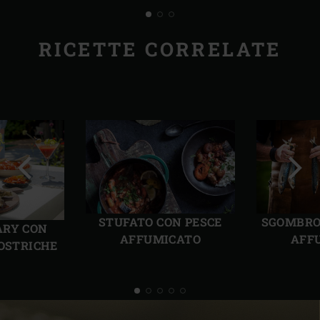
RICETTE CORRELATE
Precedente
Succ
STUFATO CON PESCE
SGOMBRO
ARY CON
AFFUMICATO
AFF
 OSTRICHE