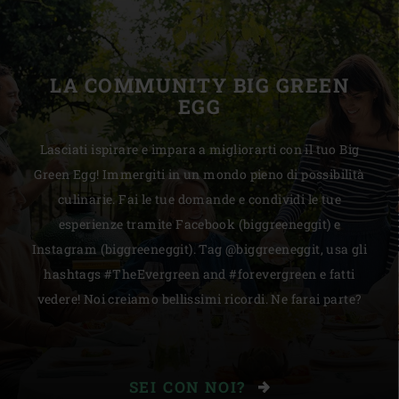
LA COMMUNITY BIG GREEN
EGG
Lasciati ispirare e impara a migliorarti con il tuo Big
Green Egg! Immergiti in un mondo pieno di possibilità
culinarie. Fai le tue domande e condividi le tue
esperienze tramite Facebook (biggreeneggit) e
Instagram (biggreeneggit). Tag @biggreeneggit, usa gli
hashtags #TheEvergreen and #forevergreen e fatti
vedere! Noi creiamo bellissimi ricordi. Ne farai parte?
SEI CON NOI?