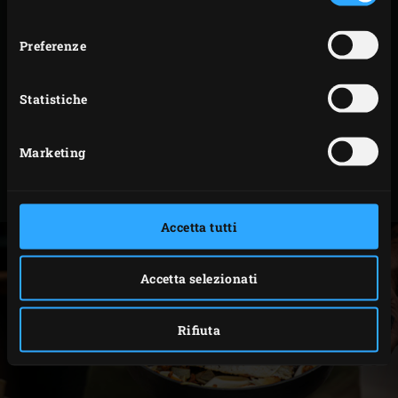
consenso
aggiungere le cipolle, il porro, l’aglio e i finferli.
Preferenze
Mescolare le verdure di tanto in tanto. Chiudere il
coperchio dell’EGG e cuocere le verdure per circa 20
minuti fino a quando il filetto di platessa non
Statistiche
raggiunge una temperatura interna di 65°C e le
verdure sono morbide. È possibile misurare la
Marketing
temperatura al cuore del filetto di platessa
utilizzando
l’Instant Read Thermometer
.
Accetta tutti
Accetta selezionati
Rifiuta