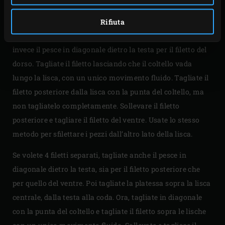
Un pesce piatto ha 4 filetti, i più sottili del ventre e i più
spessi del dorso. Se si sfiletta la platessa all’inglese, non
Rifiuta
separare il filetto del ventre e quello del dorso. Tagliate
invece il pesce in diagonale dietro la testa per il filetto del
dorso. Tagliate il filetto lasciando che il coltello vada
lungo la lisca, con un unico movimento fluido. Tagliate il
filetto posteriore dalla lisca con la punta del coltello, ma
non tagliatelo completamente. Sollevare il filetto
posteriore e tagliare il filetto del ventre. Usate lo stesso
metodo per sfilettare i pezzi dall’altro lato della lisca.
Se volete 4 filetti separati, tagliate anche il pesce in
diagonale dietro la testa, sia per il filetto posteriore che
per quello del ventre. Poi tagliate la platessa sopra la lisca
centrale, dalla testa alla coda. Ora, tagliate in diagonale
con la punta del coltello e tagliate il filetto sopra le lische