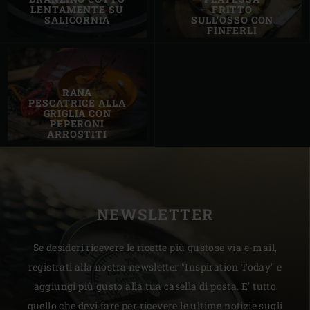
LENTAMENTE SU
FRITTO
SALICORNIA
SULL'OSSO CON
FINFERLI
RANA
PESCATRICE ALLA
GRIGLIA CON
PEPERONI
ARROSTITI
NEWSLETTER
Se desideri ricevere le ricette più gustose via e-mail,
registrati alla nostra newsletter "Inspiration Today" e
aggiungi più gusto alla tua casella di posta. E’ tutto
quello che devi fare per ricevere le ultime notizie sugli