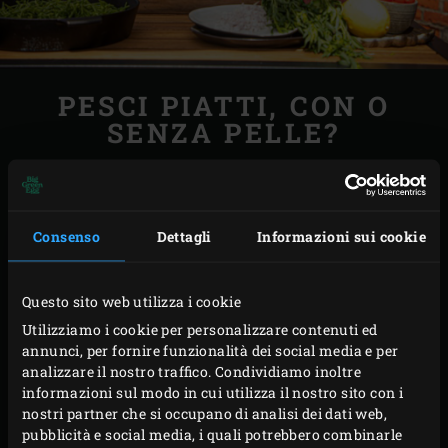
PESCI PIATTI, CON O
SENZA PELLE?
Gli occhi di un pesce piatto, come quelli della platessa,
sono piccoli e meno facili da vedere rispetto ai pesci
Consenso
Dettagli
Informazioni sui cookie
rotondi. Oltre alle altre proprietà, si può capire quanto sia
fresca una latessadi mare dalle caratteristiche macchie
arancioni sulla sua pelle scura. Dovrebbero essere di
Questo sito web utilizza i cookie
colore arancione brillante. Se si vogliono preparare dei
Utilizziamo i cookie per personalizzare contenuti ed
filetti di platessa senza la pelle, è meglio che la pelle scura
annunci, per fornire funzionalità dei social media e per
analizzare il nostro traffico. Condividiamo inoltre
venga rimossa dal pescivendolo. Perché se il pesce non è
informazioni sul modo in cui utilizza il nostro sito con i
ancora cotto, è un compito piuttosto difficile. È più facile
nostri partner che si occupano di analisi dei dati web,
da rimuovere una volta che è stato cotto. Potete anche
pubblicità e social media, i quali potrebbero combinarle