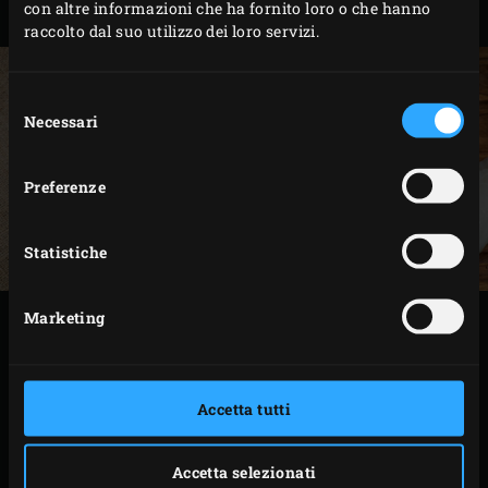
con altre informazioni che ha fornito loro o che hanno
lasciare la pelle, è comunque deliziosa!
raccolto dal suo utilizzo dei loro servizi.
Selezione
Necessari
del
consenso
Preferenze
Statistiche
Marketing
DUE MODI PER
FILETTARE IL PESCE
PIATTO
Accetta tutti
Come la maggior parte dei pesci piatti, la platessa deve
Accetta selezionati
essere squamata e può essere sfilettata in diversi modi.