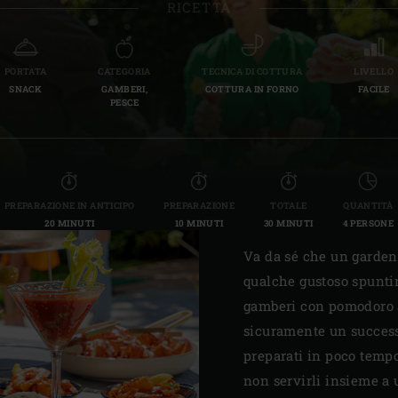
RICETTA
Slovenia | Slovenija
Spain | España
PORTATA
CATEGORIA
TECNICA DI COTTURA
LIVELLO
SNACK
GAMBERI,
COTTURA IN FORNO
FACILE
Sweden | Sverige
PESCE
Switzerland (French) 
Switzerland | Schwei
PREPARAZIONE IN ANTICIPO
PREPARAZIONE
TOTALE
QUANTITÀ
Turkey | Türkiye
20 MINUTI
10 MINUTI
30 MINUTI
4 PERSONE
Va da sé che un garden
qualche gustoso spuntin
gamberi con pomodoro a
sicuramente un successo
preparati in poco tempo
non servirli insieme a 