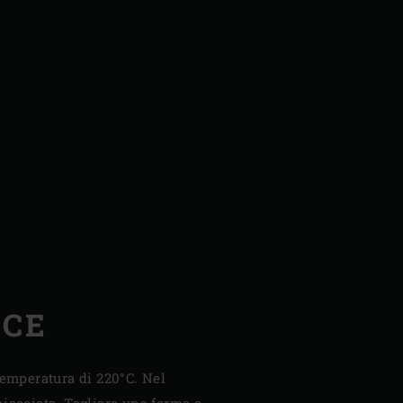
NCE
 temperatura di 220°C. Nel
hiacciata. Tagliare una forma a