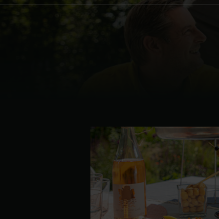
Denmark | Danmark
Estonia | Eesti
Finland | Suomi
France | France
Germany | Deutschland
Greece | Ελλάδα
Hungary | Magyarország