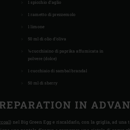
1 spicchio d’aglio
1 rametto di prezzemolo
1 limone
50 ml di olio d’oliva
¼ cucchiaino di paprika affumicata in
polvere (dolce)
1 cucchiaio di sambal brandal
50 ml di sherry
REPARATION IN ADVA
rcoal
) nel Big Green Egg e riscaldarlo, con la griglia, ad una
izione una pentola d’acqua e preparare una ciotola di acqua g