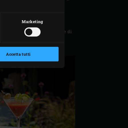
n gli spicchi di limone.
Marketing
 per un
Bloody Mary
con tartare di
di accompagnamento con uno
Accetta tutti