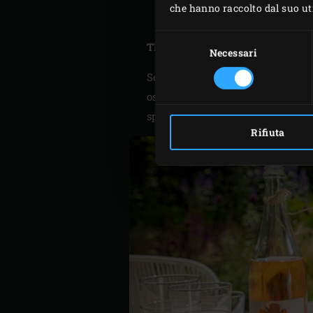
che hanno raccolto dal suo util
piacere, irrorare con il re
Selezione
TIP
del
Necessari
consenso
Sei occupato a preparare questi
ostriche. In questo modo potre
spuntino per la vostra festa.
Rifiuta