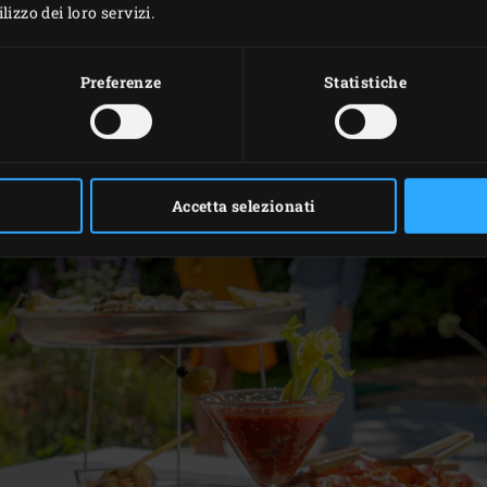
izzo dei loro servizi.
sto dell’olio d’oliva e cospargere con il prezzemolo. Servire co
Preferenze
Statistiche
 gamberi speziati fritti? Affumicare qualche pomodoro in più
te servire facilmente e rapidamente un delizioso cocktail 
Accetta selezionati