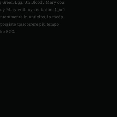
ig Green Egg. Un
Bloody Mary
con
oody Mary with oyster tartare ) può
interamente in anticipo, in modo
i possiate trascorrere più tempo
stro EGG.