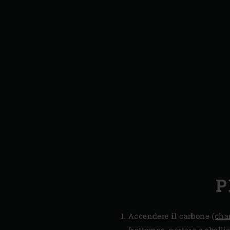
P
Accendere il carbone (
cha
frattempo, portare a eboll