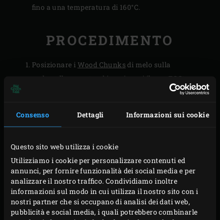
fino a una temperatura di 160°C.
PROCEDIMENTO
Posizionare i
Wood Chunks
di melo sulla
carbonella
rovente ed inserire poi il
convEGGtor
coperto da una
leccarda monouso
. Posizionare la
griglia in acciaio inossidabile
nell’EGG con sopra le
Consenso
Dettagli
Informazioni sui cookie
costine.
Chiudere il coperchio dell’EGG e lasciare affumicare
Questo sito web utilizza i cookie
la carne per circa 1 ora e mezza. La temperatura del
Utilizziamo i cookie per personalizzare contenuti ed
kamado scendereà a circa 110°C; mantenere questa
annunci, per fornire funzionalità dei social media e per
temperatura.
analizzare il nostro traffico. Condividiamo inoltre
Togliere le costine affumicate dall’EGG e metterle da
informazioni sul modo in cui utilizza il nostro sito con i
nostri partner che si occupano di analisi dei dati web,
parte. Rimuovere la griglia, la leccarda monouso, il
pubblicità e social media, i quali potrebbero combinarle
convEGGtor e riposizionare poi la griglia all’interno.