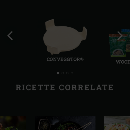
Precedente
Succ
CONVEGGTOR®
WOOD
RICETTE CORRELATE