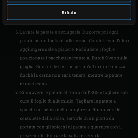
Mettere le costine nella salsa e portare la
Rifiuta
temperatura del kamado a 140°C. Brasare
delicatamente la carne per circa 1 ora.
Lavare le patate e asciugarle. Disporre poi ogni
patata su un foglio di alluminio. Condirle con l’olio e
aggiungere sale a piacere. Richiudere i fogli e
posizionare i pacchetti accanto al Dutch Oven sulla
griglia. Brasare le costine per un’altra ora e mezza,
finchè la carne non sarà tenera, mentre le patate
arrostiscono.
Rimuovere le patate al forno dall’EGG e togliere con
cura il foglio di alluminio. Tagliare le patate a
spicchi nel senso della lunghezza. Rimuovere le
costolette dalla salsa, servirle in un piatto da
portata con gli spicchi di patate e guarnire con il
prezzemolo. Filtrare la salsa e servirla