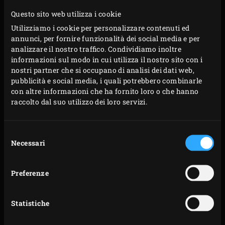
da parte. Rimuovere la griglia e posizionare la
Questo sito web utilizza i cookie
griglia in acciaio inox nel kamado. Mettere il dutch
Utilizziamo i cookie per personalizzare contenuti ed
oven sulla griglia, versare l’olio d’oliva nella pentola
annunci, per fornire funzionalità dei social media e per
per il bumbu e attendere che si scaldi. Nel
analizzare il nostro traffico. Condividiamo inoltre
frattempo, sbucciare le cipolle rosse e l’aglio e
informazioni sul modo in cui utilizza il nostro sito con i
nostri partner che si occupano di analisi dei dati web,
tritarli grossolanamente. Tagliare il gambo del
pubblicità e social media, i quali potrebbero combinarle
peperoncino, rimuovere i semi e tagliarlo a pezzi
con altre informazioni che ha fornito loro o che hanno
grossi. Tritare grossolanamente le noci kemiri.
raccolto dal suo utilizzo dei loro servizi.
Frullare gli ingredienti affettati e tritati insieme al
sambal in un robot da cucina.
Selezione
Necessari
Aggiungre gli ingredienti finemente macinati al
del
consenso
dutch oven e cucinare il bumbu per circa 4 minuti.
Mescolare regolarmente e chiudre il coperchio
Preferenze
dell’EGG dopo ogni operazione.
Rimuovere il bumbu dal dutch oven e metterlo da
Statistiche
parte. Per il rendang, aggiungere il burro nella