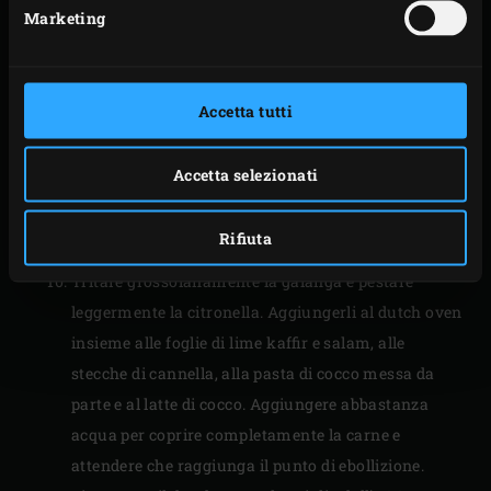
pentola e fallo sciogliere. Tagliare le costate
Marketing
grigliate a cubetti di circa 3 centimetri, aggiungerli
alla pentola e rosolarli fino a quando saranno
completamente dorati.
Accetta tutti
Mescolare il bumbu con la carne e cuocere per circa
5 minuti. Nel frattempo, mescolare insieme la
Accetta selezionati
curcuma, i semi di coriandolo, i semi di cumino e il
sale. Aggiungere questo mix di spezie nella pentola
Rifiuta
e cuocere per circa 3 minuti.
Tritare grossolanamente la galanga e pestare
leggermente la citronella. Aggiungerli al dutch oven
insieme alle foglie di lime kaffir e salam, alle
stecche di cannella, alla pasta di cocco messa da
parte e al latte di cocco. Aggiungere abbastanza
acqua per coprire completamente la carne e
attendere che raggiunga il punto di ebollizione.