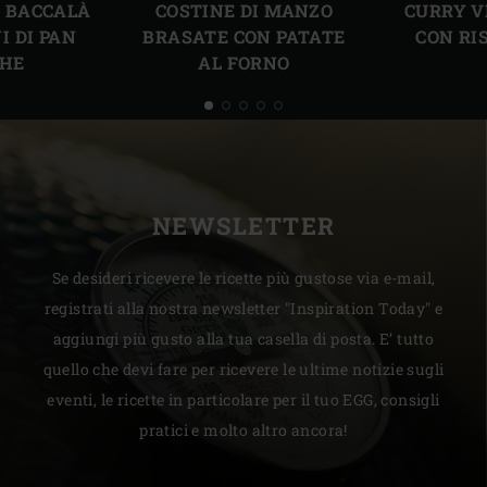
CURRY V
I BACCALÀ
COSTINE DI MANZO
CON RI
I DI PAN
BRASATE CON PATATE
CHE
AL FORNO
NEWSLETTER
Se desideri ricevere le ricette più gustose via e-mail,
registrati alla nostra newsletter "Inspiration Today" e
aggiungi più gusto alla tua casella di posta. E’ tutto
quello che devi fare per ricevere le ultime notizie sugli
eventi, le ricette in particolare per il tuo EGG, consigli
pratici e molto altro ancora!