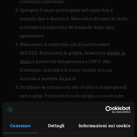
e lasciarlo riscaldare.
Spargere il cocco grattugiato nel coperchio e
tostarlo fino a doratura. Mescolare di tanto in tanto
e chiudere il coperchio del kamado dopo ogni
operazione.
Rimuovere il coperchio con il cocco tostato
dall’EGG. Rimuovere la griglia, inserire la
griglia in
ghisa
e portare la temperatura a 200°C. Nel
frattempo, macinare il cocco tostato con un
mortaio e mettere da parte.
Strofinare le costate con olio d’oliva e cospargere di
sale e pepe. Posizionare sulla griglia e cuocere per
circa 3 minuti. Girare la carne di un quarto di giro e
grigliare per altri 3 minuti. Girare le costate e
ripetere l’operazione.
Consenso
Dettagli
Informazioni sui cookie
Rimuovere le costate di manzo dall’EGG e metterle