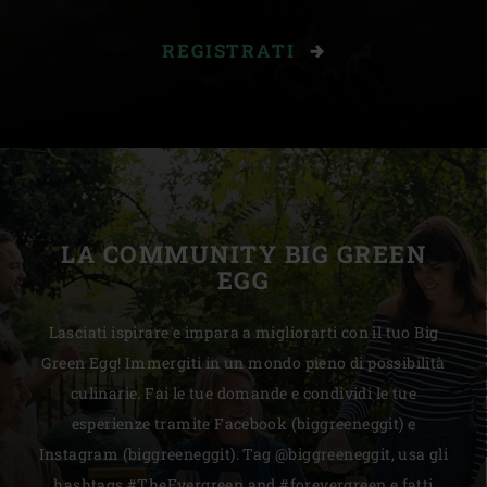
REGISTRATI
LA COMMUNITY BIG GREEN
EGG
Lasciati ispirare e impara a migliorarti con il tuo Big
Green Egg! Immergiti in un mondo pieno di possibilità
culinarie. Fai le tue domande e condividi le tue
esperienze tramite Facebook (biggreeneggit) e
Instagram (biggreeneggit). Tag @biggreeneggit, usa gli
hashtags #TheEvergreen and #forevergreen e fatti