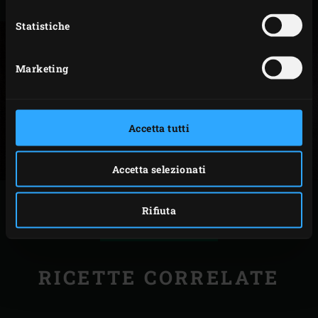
(
in our blog about homemade rubs
).
Statistiche
Marketing
Accetta tutti
Accetta selezionati
Rifiuta
STAMPA
RICETTE CORRELATE