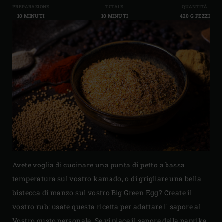
PREPARAZIONE
TOTALE
QUANTITÀ
10 MINUTI
10 MINUTI
420 G PEZZI
Avete voglia di cucinare una punta di petto a bassa
temperatura sul vostro kamado, o di grigliare una bella
bistecca di manzo sul vostro Big Green Egg? Create il
vostro
rub
: usate questa ricetta per adattare il sapore al
Vostro gusto personale. Se vi piace il sapore della paprika,