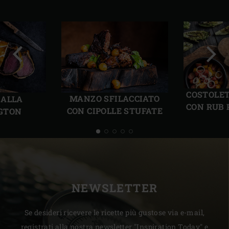
Precedente
Succ
COSTOLET
MANZO SFILACCIATO
 ALLA
CON RUB 
CON CIPOLLE STUFATE
GTON
NEWSLETTER
Se desideri ricevere le ricette più gustose via e-mail,
registrati alla nostra newsletter "Inspiration Today" e