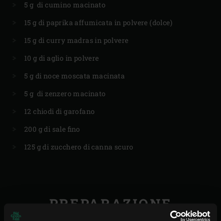
5 g di cumino macinato
15 g di paprika affumicata in polvere (dolce)
15 g di curry madras in polvere
10 g di aglio in polvere
5 g di noce moscata macinata
5 g di zenzero macinato
12 chiodi di garofano
200 g di sale fino
125 g di zucchero di canna scuro
PREPARAZIONE