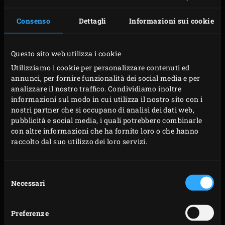
Macinare o schiacciare le bacche di ginepro, i grani
Consenso
Dettagli
Informazioni sui cookie
di pepe nero, i semi di senape, i semi di finocchio e il
cumino con un macina spezie, un macinino da
caffè o un mortaio e pestello.
Questo sito web utilizza i cookie
Unire tutti gli ingredienti per il rub e conservare in
Utilizziamo i cookie per personalizzare contenuti ed
un contenitore sigillato fino al momento dell’uso.
annunci, per fornire funzionalità dei social media e per
analizzare il nostro traffico. Condividiamo inoltre
informazioni sul modo in cui utilizza il nostro sito con i
nostri partner che si occupano di analisi dei dati web,
pubblicità e social media, i quali potrebbero combinarle
CONSIGLIO: leggete l’articolo ‘Come preparare il tuo rub
con altre informazioni che ha fornito loro o che hanno
fatto in casa’
raccolto dal suo utilizzo dei loro servizi.
Volete saperne di più su come preparare vari tipi di rub,
determinare le quantità, le funzioni dei diversi tipi di
Selezione
Necessari
del
spezie, e combinare rub e ingredienti specifici come carne,
consenso
pollame, verdure e pesce? Potete trovare tutto quello che
vi serve di sapere sul nostro articolo sui rub fatti in casa
Preferenze