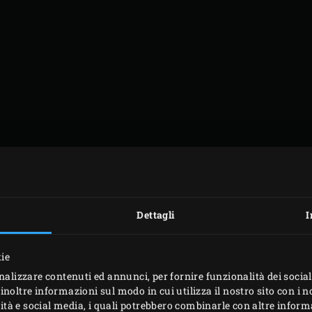
REPARAZIONE IN ANTIC
, sbucciare le carote e il daikon. Usare un pelapatate per fare
Dettagli
I
anelli sottili. Scaldare 100 ml di acqua con l’aceto, lo zucc
 sciolto. Togliere la casseruola dal fuoco, aggiungere le verdur
kie
quido dai pomodori secchi. Sbucciare e tagliare il chiodo di ga
nalizzare contenuti ed annunci, per fornire funzionalità dei social
agoncello. Aggiungere questi ingredienti, insieme a 400 g di g
inoltre informazioni sul modo in cui utilizza il nostro sito con i 
icità e social media, i quali potrebbero combinarle con altre inform
orlo d’uovo, nel robot da cucina e lavorare fino ad ottenere 