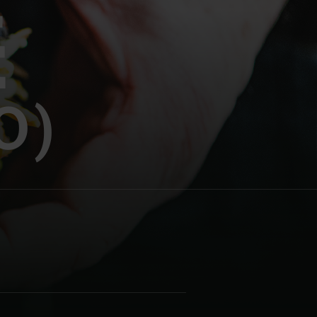
E
E
O)
| Schweiz (Français)
z