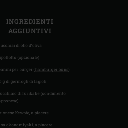
INGREDIENTI
AGGIUNTIVI
cucchiai di olio d’oliva
cipollotto (opzionale)
panini per burger (
hamburger buns
)
0 g di germogli di fagioli
cucchiaio di furikake (condimento
apponese)
ionese Kewpie, a piacere
lsa okonomiyaki, a piacere