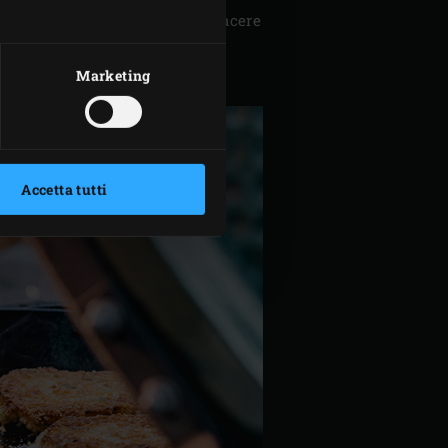
li con i pinoli, sale e pepe a piacere
ni uguali e formare degli
Marketing
Accetta tutti