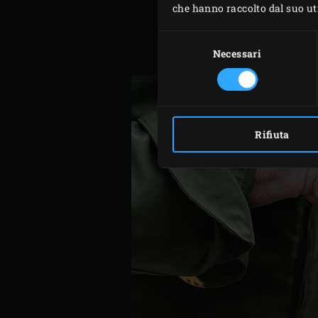
che hanno raccolto dal suo util
Tagliare il resto dei gamber
attraverso il composto di 
Selezione
del
Necessari
hamburger. Lasciare che I b
consenso
Rifiuta