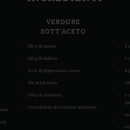
VERDURE
SOTT’ACETO
150 g di carote
3 
150 g di daikon
1 
2 cm di peperoncino rosso
4 
100 ml di aceto
10
100 g di zucchero
1 
gi
1 cucchiaino di curcuma macinata
vere
ma
a in
sa