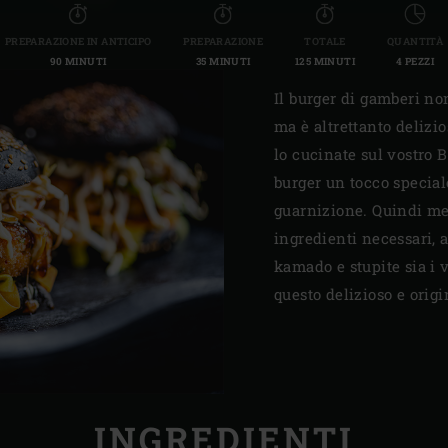
PREPARAZIONE IN ANTICIPO
PREPARAZIONE
TOTALE
QUANTITÀ
90 MINUTI
35 MINUTI
125 MINUTI
4 PEZZI
Il burger di gamberi no
ma è altrettanto delizi
lo cucinate sul vostro B
burger un tocco special
guarnizione. Quindi me
ingredienti necessari, 
kamado e stupite sia i v
questo delizioso e origi
INGREDIENTI