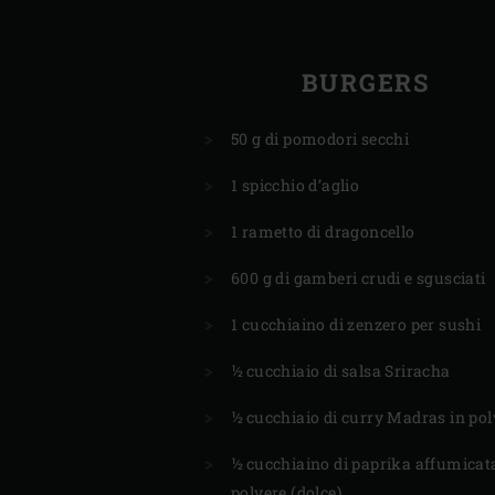
BURGERS
50 g di pomodori secchi
1 spicchio d’aglio
1 rametto di dragoncello
600 g di gamberi crudi e sgusciati
1 cucchiaino di zenzero per sushi
½ cucchiaio di salsa Sriracha
½ cucchiaio di curry Madras in pol
½ cucchiaino di paprika affumicat
polvere (dolce)