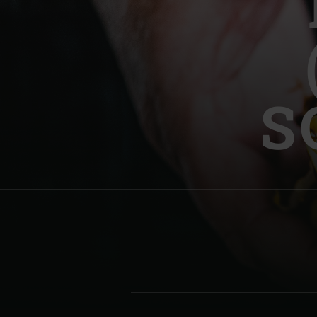
Denmark | Danmark
Estonia | Eesti
Finland | Suomi
S
France | France
Germany | Deutschland
Greece | Ελλάδα
Hungary | Magyarország