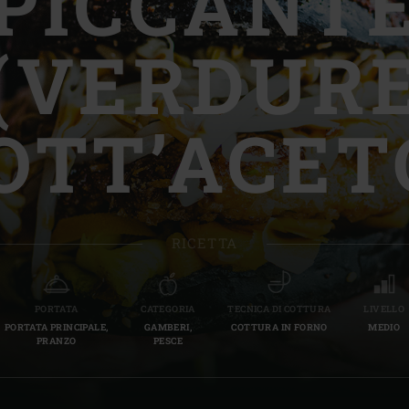
PICCANT
Slovenia | Slovenija
(VERDUR
Spain | España
Sweden | Sverige
OTT’ACET
Switzerland (French) 
Switzerland | Schwei
Turkey | Türkiye
RICETTA
PORTATA
CATEGORIA
TECNICA DI COTTURA
LIVELLO
PORTATA PRINCIPALE,
GAMBERI,
COTTURA IN FORNO
MEDIO
PRANZO
PESCE