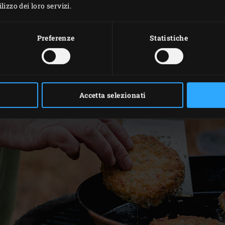
izzo dei loro servizi.
i in piccoli pezzi e affettare finemente i cipollotti. Mescolar
gamberi lavorato. Dividere il composto di gamberi in 4 porzio
Preferenze
Statistiche
urger di gamberi si raffreddino in frigorifero per circa 1 ora.
Accetta selezionati