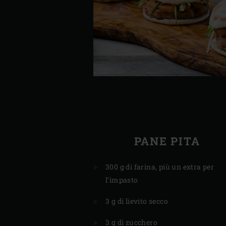
PANE PITA
300 g di farina, più un extra per
l’impasto
3 g di lievito secco
3 g di zucchero