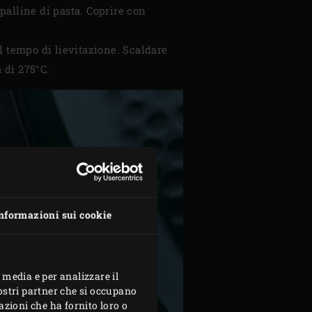
 palline di pasta. Coprire con
l tempo di lievitazione. Scaldare
 di 275°C.
nformazioni sui cookie
 media e per analizzare il
nostri partner che si occupano
azioni che ha fornito loro o