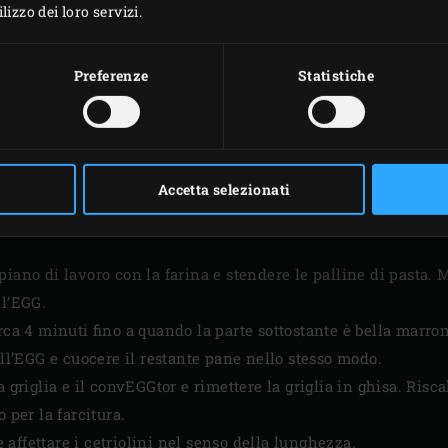
izzo dei loro servizi.
Preferenze
Statistiche
Accetta selezionati
PREPARAZIONE
piano di lavoro con la farina e stendere le palline di pasta.
ll’EGG.
rca 4 minuti fino a quando la parte sottostante è bella marron
all’EGG e cuocere il restante pane nello stesso modo.
a griglia e il convEGGtor e rimettere la griglia in ghisa. Risc
 per la farcitura.
 e affettare i cetriolini nel senso della lunghezza.