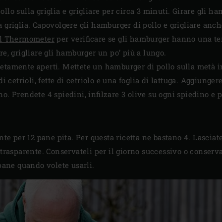
lo sulla griglia e grigliare per circa 3 minuti. Girare gli ham
 griglia. Capovolgere gli hamburger di pollo e grigliare anche 
al Thermometer
per verificare se gli hamburger hanno una te
re, grigliare gli hamburger un po’ più a lungo.
etamente aperti. Mettete un hamburger di pollo sulla metà i
di cetrioli, fette di cetriolo e una foglia di lattuga. Aggiung
o. Prendete 4 spiedini, infilzare 3 olive su ogni spiedino e 
ente per 12 pane pita. Per questa ricetta ne bastano 4. Lasciat
 trasparente. Conservateli per il giorno successivo o conserva
apane quando volete usarli.