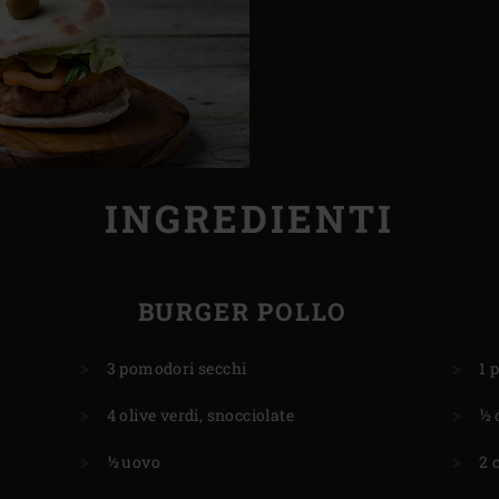
INGREDIENTI
BURGER POLLO
3 pomodori secchi
1 
4 olive verdi, snocciolate
½ 
½ uovo
2 