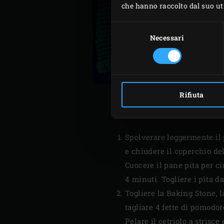
che hanno raccolto dal suo util
Selezione
del
Necessari
consenso
Rifiuta
Spolverare leggermente il 
e chiudere il coperchio de
Cuocere il pane pita per ci
4 minuti. Togliere i pita d
Togliere la Baking Stone, l
tagliare 4 fette di pomodoro
Pelare il cetriolo a strisce