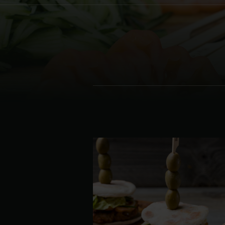
Denmark | Danmark
Estonia | Eesti
Finland | Suomi
France | France
Germany | Deutschland
Greece | Ελλάδα
Hungary | Magyarország