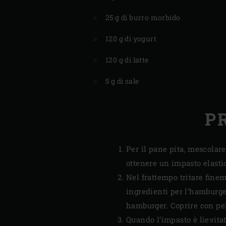
25 g di burro morbido
120 g di yogurt
120 g di latte
5 g di sale
P
Per il pane pita, mescolare
ottenere un impasto elastic
Nel frattempo tritare finem
ingredienti per l’hamburger
hamburger. Coprire con pell
Quando l’impasto è lievitato