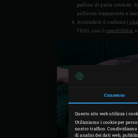
palline di pasta rotonde. S
pellicola trasparente e las
Accendere il carbone (
cha
l’EGG, con il
convEGGtor
, 
Consenso
Questo sito web utilizza i coo
Utilizziamo i cookie per perso
nostro traffico. Condividiamo 
di analisi dei dati web, pubbl