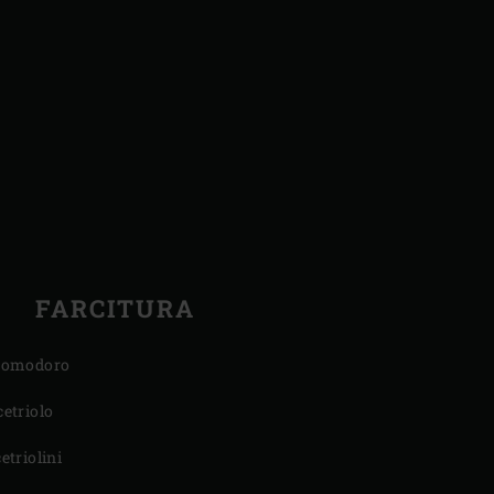
FARCITURA
pomodoro
cetriolo
cetriolini