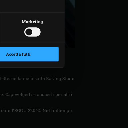
Marketing
Accetta tutti
 Metterne la metà sulla Baking Stone
e. Capovolgerli e cuocerli per altri
aldare l’EGG a 220°C. Nel frattempo,