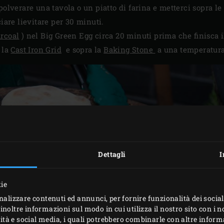
polverare una tavola o un piatto di farina e metterci sopra le
ciare lievitare per 30 minuti.
rcoal
) nel Big Green Egg circa 20 minuti prima che finisca i
e la
Cast Iron Grid
e sopra la
Baking Stone
a una temperatura
Dettagli
I
kie
nalizzare contenuti ed annunci, per fornire funzionalità dei social
inoltre informazioni sul modo in cui utilizza il nostro sito con i 
icità e social media, i quali potrebbero combinarle con altre inform