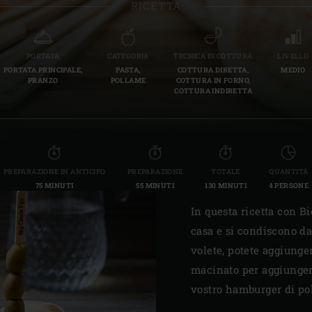
RICETTA
Slovenia | Slovenija
Spain | España
PORTATA
CATEGORIA
TECNICA DI COTTURA
LIVELLO
PORTATA PRINCIPALE,
PASTA,
COTTURA DIRETTA,
MEDIO
Sweden | Sverige
PRANZO
POLLAME
COTTURA IN FORNO,
COTTURA INDIRETTA
Switzerland (French) 
Switzerland | Schwei
Turkey | Türkiye
PREPARAZIONE IN ANTICIPO
PREPARAZIONE
TOTALE
QUANTITÀ
75 MINUTI
55 MINUTI
130 MINUTI
4 PERSONE
In questa ricetta con Bi
casa e si condiscono da
volete, potete aggiunge
macinato per aggiunger
vostro hamburger di poll