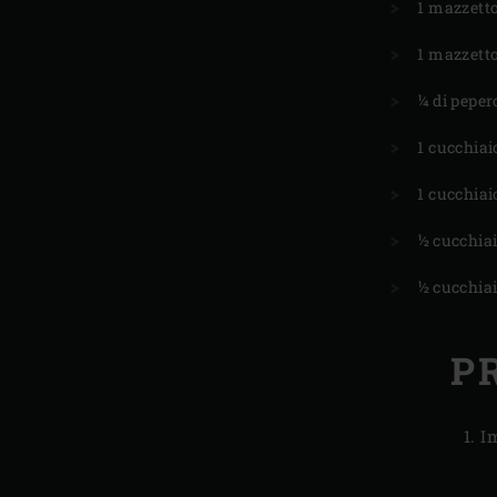
1 mazzett
1 mazzetto
¼ di peper
1 cucchia
1 cucchiai
½ cucchiai
½ cucchiaio
P
Im