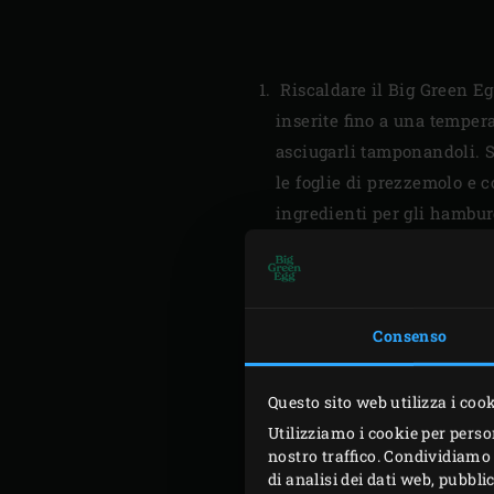
Riscaldare il Big Green E
inserite fino a una tempera
asciugarli tamponandoli. Sm
le foglie di prezzemolo e c
ingredienti per gli hambur
Dividere il composto di cec
dimensione dei panini. Ung
i lati fino a quando sarann
lattuga e affettare il pom
Consenso
Farcire ogni panino con la
superiore. Se necessario, u
Questo sito web utilizza i coo
Utilizziamo i cookie per perso
nostro traffico. Condividiamo 
di analisi dei dati web, pubbl