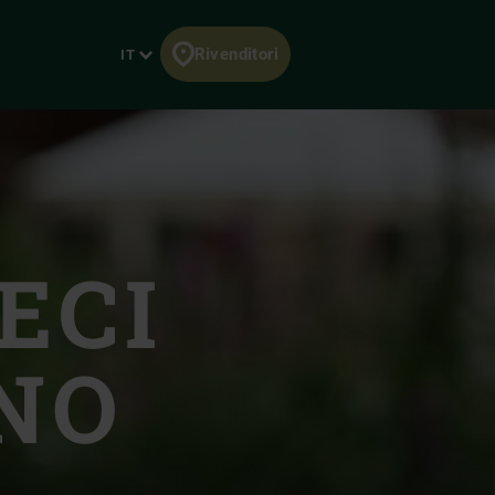
Rivenditori
Lingua
IT
NEWSLETTER
REGISTRO
MODELLI
LA NOSTRA STORIA
Ricevete la nostra
Registrate il vostro EGG
SPECIALE
Vi presentiamo la
newsletter mensile per
per ottenere la garanzia a
La storia dell'Evergreen.
famiglia Big Green Egg.
conoscere le ultime
vita.
Per saperne di più
Per saperne di più
novità e le più gustose.
Registro
Abbonarsi
MANUALI
U’OFFERTA BIG!
derland
RICETTE E MENU
ECI
Montaggio e utilizzo del
Azioni promozionali 2026.
Lasciati ispirare dalle
Big Green Egg.
Offerte
ricette e dai menu
Per saperne di più
completi che abbiamo
preparato per te!
NO
Scopri tutte le ricette
RIVENDITORI
 Portuguesa
Trovate un rivenditore
nella vostra zona.
Trova un rivenditore