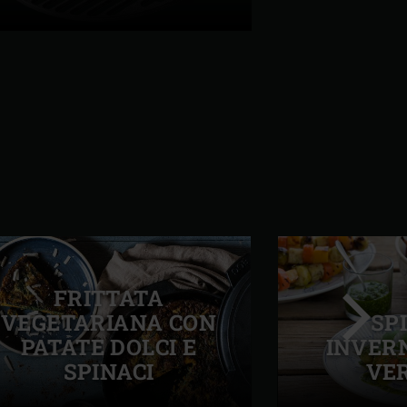
FRITTATA
VEGETARIANA CON
SP
PATATE DOLCI E
INVERN
SPINACI
VE
Success