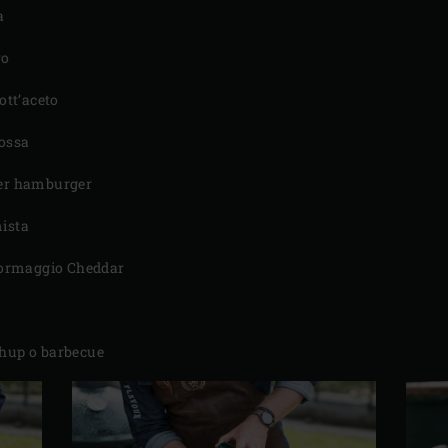
a
ro
sott’aceto
rossa
per hamburger
mista
 formaggio Cheddar
chup o barbecue