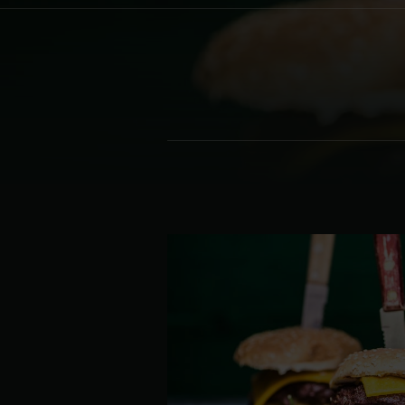
Denmark | Danmark
Estonia | Eesti
Finland | Suomi
France | France
Germany | Deutschland
Greece | Ελλάδα
Hungary | Magyarország