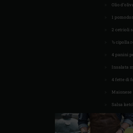
Olio d’oliv
1 pomodo
2 cetrioli 
½ cipolla 
4 panini 
Insalata 
4 fette di
Maionese
Salsa ket