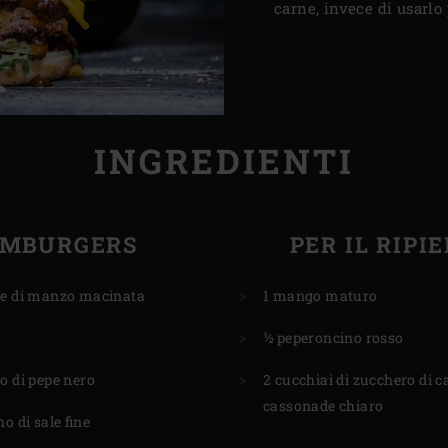
carne, invece di usarlo 
INGREDIENTI
MBURGERS
PER IL RIPI
ne di manzo macinata
1 mango maturo
½ peperoncino rosso
o di pepe nero
2 cucchiai di zucchero di 
cassonade chiaro
o di sale fine