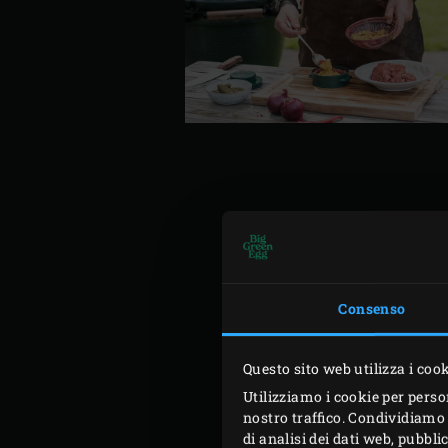
Sbucciate il mango e stacca
Mettete a scaldare il mang
Cuocete a fuoco lento per 
Consenso
Spegnete il fuoco e lasciat
Unite l’uovo, il pepe nero
Questo sito web utilizza i coo
uguali. Ungete lo Stuff-A-B
Utilizziamo i cookie per perso
circa due terzi di una por
nostro traffico. Condividiamo 
della carne macinata, forma
di analisi dei dati web, pubbl