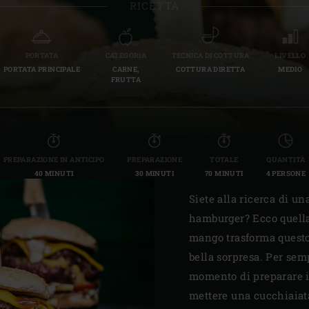
RICETTA
Slovenia | Slovenija
Spain | España
PORTATA
CATEGORIA
TECNICA DI COTTURA
LIVELLO
PORTATA PRINCIPALE
CARNE,
COTTURA DIRETTA
MEDIO
Sweden | Sverige
FRUTTA
Switzerland (French) 
Switzerland | Schwei
PREPARAZIONE IN ANTICIPO
PREPARAZIONE
TOTALE
QUANTITÀ
Turkey | Türkiye
40 MINUTI
30 MINUTI
70 MINUTI
4 PERSONE
Siete alla ricerca di una
hamburger? Ecco quella 
mango trasforma quest
bella sorpresa. Per semp
momento di preparare i
mettere una cucchiaiata