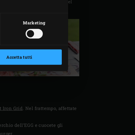
rger, quindi coprite e mettete nel
Marketing
Accetta tutti
t Iron Grid
. Nel frattempo, affettate
erchio dell’EGG e cuocete gli
burger.