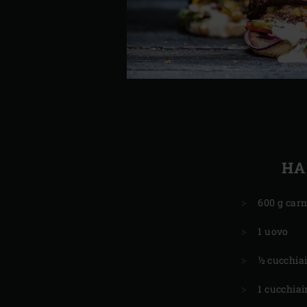
HA
600 g car
1 uovo
½ cucchiai
1 cucchiain