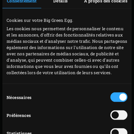
Consentement
Détails
À propos des cookies
Cookies sur votre Big Green Egg.
Les cookies nous permettent de personnaliser le contenu
et les annonces, d'offrir des fonctionnalités relatives aux
médias sociaux et d'analyser notre trafic. Nous partageons
également des informations sur l'utilisation de notre site
avec nos partenaires de médias sociaux, de publicité et
PRÉPARATION
d'analyse, qui peuvent combiner celles-ci avec d'autres
informations que vous leur avez fournies ou qu'ils ont
Ouvrez les huîtres et jetez les valves supérieures.
collectées lors de votre utilisation de leurs services.
Pour chacune, coupez le ligament qui la retient à la
coquille. Passez le jus des coquilles à la passoire fine
Sélection
et récupérez le liquide. Cette opération permet de
Nécessaires
du
consentement
retirer les résidus éventuels.
Versez la vodka, le jus de citron et le jus des tomates
Préférences
fumées dans un verre doseur. Ajoutez le jus des
huîtres, la sauce Worcestershire, le Tabasco et le
Statistiques