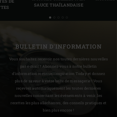
TES DE
SAUCE THAÏLANDAISE
TTES
BULLETIN D'INFORMATION
Vous souhaitez recevoir nos toutes dernières nouvelles
par e-mail ? Abonnez-vous à notre bulletin
d'information mensuel Inspiration Today et donnez
plus de saveur à votre boîte de messagerie ! Vous
recevrez automatiquement les toutes dernières
nouvelles concernant les événements à venir, les
recettes les plus alléchantes, des conseils pratiques et
bien plus encore !