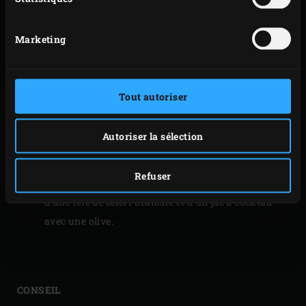
poivre fraîchement moulu selon le goût. Coupez les
tiges de céleri-branche à env. 10 centimètres de la
Marketing
partie supérieure, vous n’aurez pas besoin de la
partie inférieure pour cette recette. Enfilez chaque
olive sur un pic à cocktail.
Tout autoriser
Coupez les huîtres en gros morceaux que vous
répartirez dans 4 verres à Martini. Mettez un glaçon
Autoriser la sélection
dans chaque verre. Remuez le mélange au jus de
tomates et versez-le dans les verres. Saupoudrez de
Refuser
gros sel fumé selon le goût. Garnissez chaque verre
d’une tête de céleri-branche et d’un pic à cocktail
avec une olive.
CONSEIL