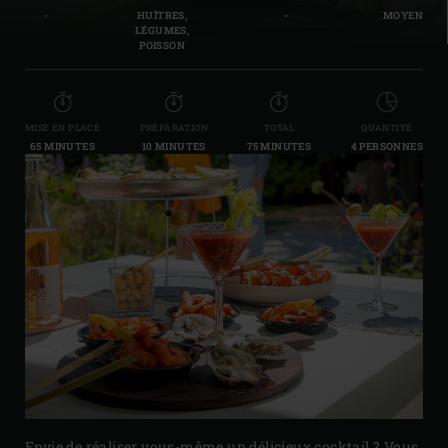
-
HUÎTRES,
-
MOYEN
LÉGUMES,
POISSON
MISE EN PLACE
PRÉPARATION
TOTAL
QUANTITÉ
65 MINUTES
10 MINUTES
75 MINUTES
4 PERSONNES
Envie de réaliser vous-même un délicieux cocktail ? Vous