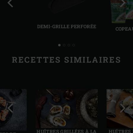
Diapo
Diap
précédente
suiv
DEMI-GRILLE PERFORÉE
COPEA
RECETTES SIMILAIRES
Diapo
Diap
précédente
suiv
HUÎTRES GRILLÉES À LA
HUÎTRES